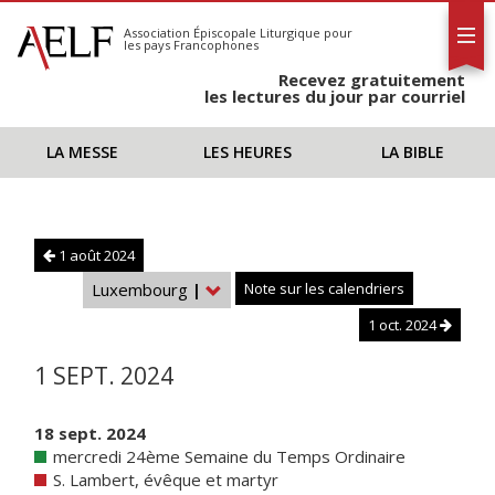
L'AELF
S'abonner
Association Épiscopale Liturgique
pour
les pays Francophones
Calendrier
Recevez gratuitement
Contact
les lectures du jour par courriel
LA MESSE
LES HEURES
LA BIBLE
1 août 2024
Luxembourg
|
Note sur les calendriers
1 oct. 2024
1 SEPT. 2024
18 sept. 2024
mercredi 24ème Semaine du Temps Ordinaire
S. Lambert, évêque et martyr