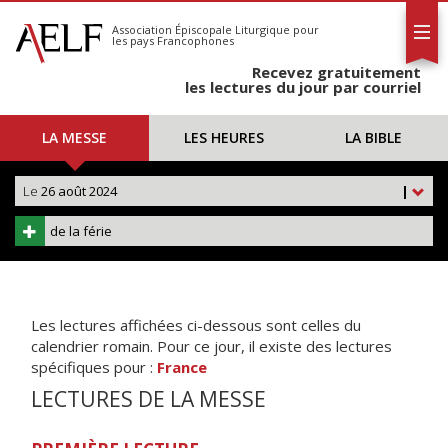
L'AELF
S'abonner
Association Épiscopale Liturgique
pour
les pays Francophones
Calendrier
Recevez gratuitement
Contact
les lectures du jour par courriel
LA MESSE
LES HEURES
LA BIBLE
Le
26 août 2024
|
de la férie
Les lectures affichées ci-dessous sont celles du
calendrier romain. Pour ce jour, il existe des lectures
spécifiques pour :
France
LECTURES DE LA MESSE