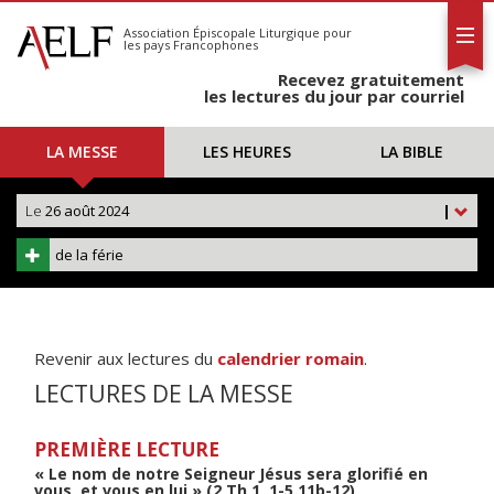
L'AELF
S'abonner
Association Épiscopale Liturgique
pour
les pays Francophones
Calendrier
Recevez gratuitement
Contact
les lectures du jour par courriel
LA MESSE
LES HEURES
LA BIBLE
Le
26 août 2024
|
de la férie
Revenir aux lectures du
calendrier romain
.
LECTURES DE LA MESSE
PREMIÈRE LECTURE
« Le nom de notre Seigneur Jésus sera glorifié en
vous, et vous en lui » (2 Th 1, 1-5.11b-12)