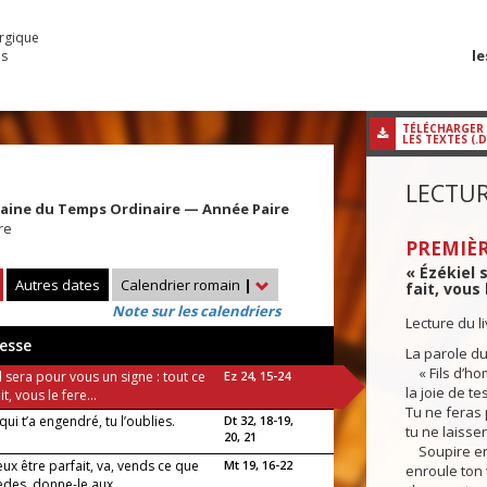
urgique
le
es
TÉLÉCHARGER
LES TEXTES (.
LECTUR
maine du Temps Ordinaire — Année Paire
re
PREMIÈR
« Ézékiel 
Autres dates
Calendrier romain
|
fait, vous 
Note sur les calendriers
Lecture du l
esse
La parole du
« Fils d’ho
l sera pour vous un signe : tout ce
Ez 24, 15-24
la joie de te
ait, vous le fere...
Tu ne feras 
qui t’a engendré, tu l’oublies.
Dt 32, 18-19,
tu ne laisse
20, 21
Soupire en s
veux être parfait, va, vends ce que
Mt 19, 16-22
enroule ton 
des, donne-le aux...