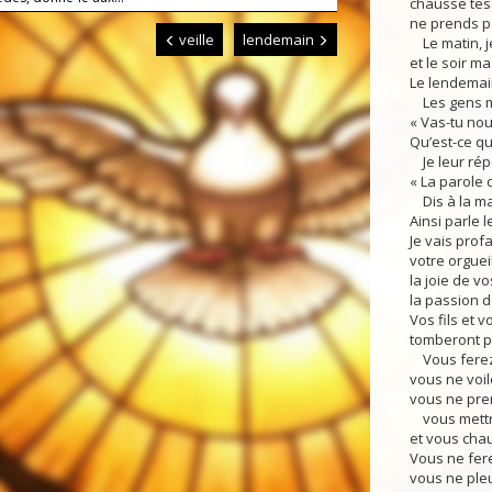
chausse tes 
ne prends pa
veille
lendemain
Le matin, je
et le soir 
Le lendemain
Les gens me
« Vas-tu nou
Qu’est-ce qu
Je leur rép
« La parole 
Dis à la mai
Ainsi parle l
Je vais prof
votre orgueil
la joie de vo
la passion d
Vos fils et v
tomberont pa
Vous ferez 
vous ne voil
vous ne pre
vous mettre
et vous cha
Vous ne fer
vous ne ple