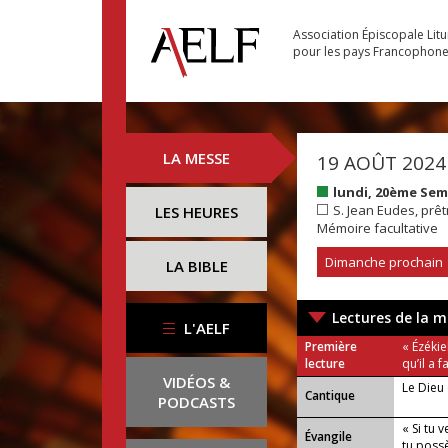
Association Épiscopale Lit
pour les pays Francophon
LA MESSE
19 AOÛT 2024
lundi, 20ème Se
S. Jean Eudes, prêt
LES HEURES
Mémoire facultative
Dimanche prochain
LA BIBLE
Lectures de la m
L'AELF
Première
« Ézékie
lecture
qu’il a f
VIDÉOS &
Le Dieu 
Cantique
PODCASTS
« Si tu 
Évangile
tu possè