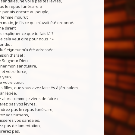
sandales, ne voile pas tes lèvres,
s le repas funéraire. »
 parlais encore au peuple,
ma femme mourut.
 matin, je fis ce qui m’avait été ordonné.
 dirent :
s expliquer ce que tu fais là ?
e cela veut dire pour nous ? »
ondis :
du Seigneur m’a été adressée :
son d’Israël :
e Seigneur Dieu :
aner mon sanctuaire,
 et votre force,
s yeux,
e votre cœur.
os filles, que vous avez laissés à Jérusalem,
r l’épée.
alors comme je viens de faire :
erez pas vos lèvres,
ndrez pas le repas funéraire,
z vos turbans,
usserez vos sandales.
ez pas de lamentation,
urerez pas.