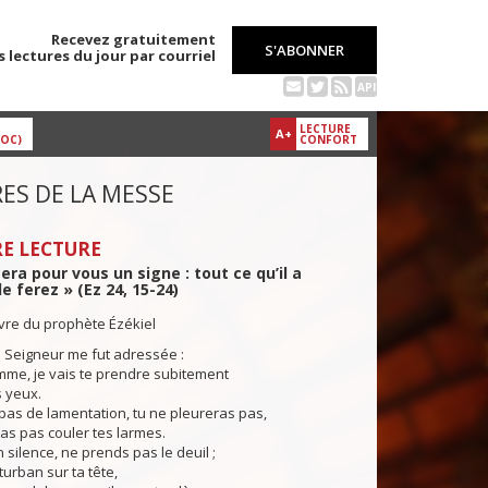
Recevez gratuitement
S'ABONNER
s lectures du jour par courriel
API
LECTURE
A+
DOC)
CONFORT
ES DE LA MESSE
E LECTURE
sera pour vous un signe : tout ce qu’il a
le ferez » (Ez 24, 15-24)
ivre du prophète Ézékiel
 Seigneur me fut adressée :
mme, je vais te prendre subitement
s yeux.
pas de lamentation, tu ne pleureras pas,
ras pas couler tes larmes.
ilence, ne prends pas le deuil ;
turban sur ta tête,