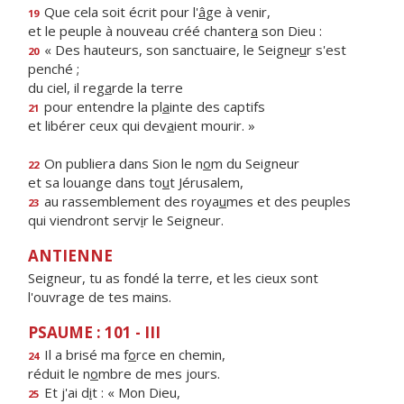
Que cela soit écrit pour l'
â
ge à venir,
19
et le peuple à nouveau créé chanter
a
son Dieu :
« Des hauteurs, son sanctuaire, le Seigne
u
r s'est
20
penché ;
du ciel, il reg
a
rde la terre
pour entendre la pl
a
inte des captifs
21
et libérer ceux qui dev
a
ient mourir. »
On publiera dans Sion le n
o
m du Seigneur
22
et sa louange dans to
u
t Jérusalem,
au rassemblement des roya
u
mes et des peuples
23
qui viendront serv
i
r le Seigneur.
ANTIENNE
Seigneur, tu as fondé la terre, et les cieux sont
l'ouvrage de tes mains.
PSAUME : 101 - III
Il a brisé ma f
o
rce en chemin,
24
réduit le n
o
mbre de mes jours.
Et j'ai d
i
t : « Mon Dieu,
25