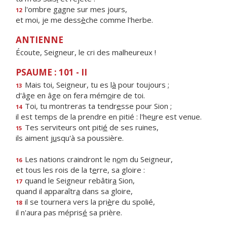
l'ombre g
a
gne sur mes jours,
12
et moi, je me dess
è
che comme l'herbe.
ANTIENNE
Écoute, Seigneur, le cri des malheureux !
PSAUME : 101 - II
Mais toi, Seigneur, tu es l
à
pour toujours ;
13
d'âge en âge on fera mém
o
ire de toi.
Toi, tu montreras ta tendr
e
sse pour Sion ;
14
il est temps de la prendre en pitié : l'he
u
re est venue.
Tes serviteurs ont piti
é
de ses ruines,
15
ils aiment j
u
squ'à sa poussière.
Les nations craindront le n
o
m du Seigneur,
16
et tous les rois de la t
e
rre, sa gloire :
quand le Seigneur rebâtir
a
Sion,
17
quand il apparaîtr
a
dans sa gloire,
il se tournera vers la pri
è
re du spolié,
18
il n'aura pas mépris
é
sa prière.