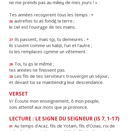
ne me prends pas au milie
u
de mes jours ! »
Tes années reco
u
vrent tous les temps : +
autrefois tu as fond
é
la terre ;
26
le ciel est l'ouvr
a
ge de tes mains.
Ils passent, mais t
o
i, tu demeures : +
27
ils s'usent comme un hab
i
t, l'un et l'autre ;
tu les remplaces c
o
mme un vêtement.
Toi, tu
e
s le même ;
28
tes années ne fin
i
ssent pas.
Les fils de tes serviteurs trouver
o
nt un séjour,
29
et devant toi se maintiendr
a
leur descendance.
VERSET
V/ Écoute mon enseignement, ô mon peuple,
sois attentif aux mots que je prononce.
LECTURE : LE SIGNE DU SEIGNEUR (IS 7, 1-17)
Au temps d’Acaz, fils de Yotam, fils d’Ozias, roi de
01