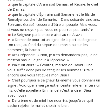
que la capitale d’Aram soit Damas, et Recine, le chef
08
de Damas,
que la capitale d’Éphraïm soit Samarie, et le fils de
09
Remalyahou, chef de Samarie. – Dans soixante-cinq ans,
Éphraïm, écrasé, cessera d’être un peuple. Mais vous,
si vous ne croyez pas, vous ne pourrez pas tenir.” »
Le Seigneur parla encore ainsi au roi Acaz :
10
« Demande pour toi un signe de la part du Seigneur
11
ton Dieu, au fond du séjour des morts ou sur les
sommets, là-haut. »
Acaz répondit : « Non, je n’en demanderai pas, je ne
12
mettrai pas le Seigneur à l’épreuve. »
Isaïe dit alors : « Écoutez, maison de David ! Il ne
13
vous suffit donc pas de fatiguer les hommes : il faut
encore que vous fatiguiez mon Dieu !
C’est pourquoi le Seigneur lui-même vous donnera un
14
signe : Voici que la vierge est enceinte, elle enfantera un
fils, qu’elle appellera Emmanuel (c’est-à-dire : Dieu-
avec-nous).
De crème et de miel il se nourrira, jusqu’à ce qu’il
15
sache rejeter le mal et choisir le bien.