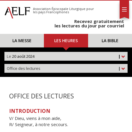
L'AELF
S'abonner
Association Épiscopale Liturgique
pour
les pays Francophones
Calendrier
Recevez gratuitement
Contact
les lectures du jour par courriel
LA MESSE
LES HEURES
LA BIBLE
Le
20 août 2024
|
Office des lectures
|
OFFICE DES LECTURES
INTRODUCTION
V/ Dieu, viens à mon aide,
R/ Seigneur, à notre secours.