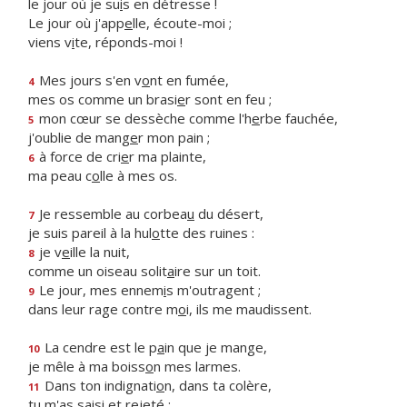
le jour où je su
i
s en détresse !
Le jour où j'app
e
lle, écoute-moi ;
viens v
i
te, réponds-moi !
Mes jours s'en v
o
nt en fumée,
4
mes os comme un brasi
e
r sont en feu ;
mon cœur se dessèche comme l'h
e
rbe fauchée,
5
j'oublie de mang
e
r mon pain ;
à force de cri
e
r ma plainte,
6
ma peau c
o
lle à mes os.
Je ressemble au corbea
u
du désert,
7
je suis pareil à la hul
o
tte des ruines :
je v
e
ille la nuit,
8
comme un oiseau solit
a
ire sur un toit.
Le jour, mes ennem
i
s m'outragent ;
9
dans leur rage contre m
o
i, ils me maudissent.
La cendre est le p
a
in que je mange,
10
je mêle à ma boiss
o
n mes larmes.
Dans ton indignati
o
n, dans ta colère,
11
tu m'as sais
i
et rejeté :