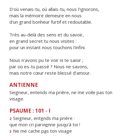
D'où venais-tu, où allais-tu, nous l'ignorons,
mais la mémoire demeure en nous
d'un grand bonheur furtif et redoutable.
Très au-delà des sens et du savoir,
en grand secret tu nous visites :
pour un instant nous touchons l'infini.
Nous n'avons pu te voir ni te saisir ;
par où es-tu passé ? Nous ne savons,
mais notre cœur reste blessé d'amour.
ANTIENNE
Seigneur, entends ma prière, ne me voile pas ton
visage.
PSAUME : 101 - I
Seigneur, ent
e
nds ma prière :
2
que mon cri parvi
e
nne jusqu'à toi !
Ne me cache p
a
s ton visage
3