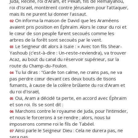
Juda, Recine, roi d’Aram, et Pékah, fils de Remalyahou,
roi d’Israël, montèrent contre Jérusalem pour l’attaquer,
mais ils ne purent lui donner l’assaut.
On informa la maison de David que les Araméens
02
avaient pris position en Éphraïm. Alors le cœur du roi et
le cœur de son peuple furent secoués comme les
arbres de la forêt sont secoués par le vent.
Le Seigneur dit alors à Isaïe : « Avec ton fils Shear-
03
Yashoub (c’est-à-dire : Un-reste-reviendra), va trouver
Acaz, au bout du canal du réservoir supérieur, sur la
route du Champ-du-Foulon.
Tu lui diras : “Garde ton calme, ne crains pas, ne va
04
pas perdre cœur devant ces deux bouts de tisons
fumants, à cause de la colère brûlante du roi d’Aram et
du roi d’Israël,
Oui, Aram a décidé ta perte, en accord avec Éphraïm
05
et son roi. Ils se sont dit :
Marchons contre le royaume de Juda, pour l’intimider,
06
et nous le forcerons à se rendre ; alors, nous lui
imposerons comme roi le fils de Tabéel.
Ainsi parle le Seigneur Dieu : Cela ne durera pas, ne
07
sera pas,