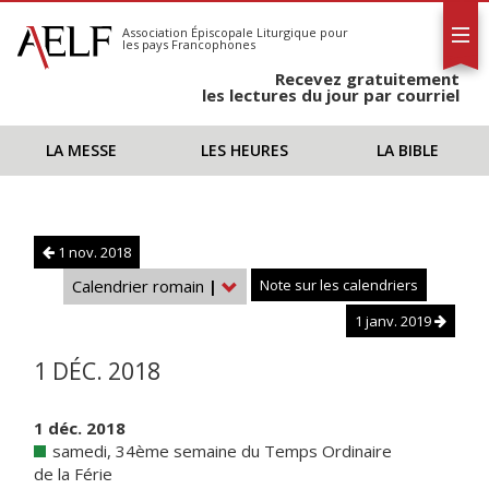
L'AELF
S'abonner
Association Épiscopale Liturgique
pour
les pays Francophones
Calendrier
Recevez gratuitement
Contact
les lectures du jour par courriel
LA MESSE
LES HEURES
LA BIBLE
1 nov. 2018
Calendrier romain
|
Note sur les calendriers
1 janv. 2019
1 DÉC. 2018
1 déc. 2018
samedi, 34ème semaine du Temps Ordinaire
de la Férie