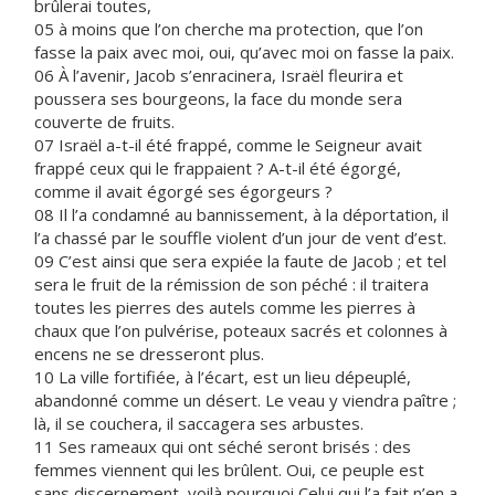
brûlerai toutes,
05 à moins que l’on cherche ma protection, que l’on
fasse la paix avec moi, oui, qu’avec moi on fasse la paix.
06 À l’avenir, Jacob s’enracinera, Israël fleurira et
poussera ses bourgeons, la face du monde sera
couverte de fruits.
07 Israël a-t-il été frappé, comme le Seigneur avait
frappé ceux qui le frappaient ? A-t-il été égorgé,
comme il avait égorgé ses égorgeurs ?
08 Il l’a condamné au bannissement, à la déportation, il
l’a chassé par le souffle violent d’un jour de vent d’est.
09 C’est ainsi que sera expiée la faute de Jacob ; et tel
sera le fruit de la rémission de son péché : il traitera
toutes les pierres des autels comme les pierres à
chaux que l’on pulvérise, poteaux sacrés et colonnes à
encens ne se dresseront plus.
10 La ville fortifiée, à l’écart, est un lieu dépeuplé,
abandonné comme un désert. Le veau y viendra paître ;
là, il se couchera, il saccagera ses arbustes.
11 Ses rameaux qui ont séché seront brisés : des
femmes viennent qui les brûlent. Oui, ce peuple est
sans discernement, voilà pourquoi Celui qui l’a fait n’en a