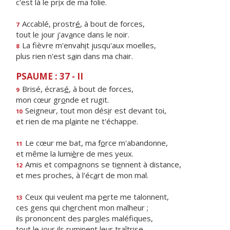
c'est là le pr
i
x de ma folie.
Accablé, prostr
é
, à bout de forces,
7
tout le jour j'av
a
nce dans le noir.
La fièvre m'envah
i
t jusqu'aux moelles,
8
plus rien n'est s
a
in dans ma chair.
PSAUME : 37 - II
Brisé, écras
é
, à bout de forces,
9
mon cœur gr
o
nde et rugit.
Seigneur, tout mon dés
i
r est devant toi,
10
et rien de ma pl
a
inte ne t'échappe.
Le cœur me bat, ma f
o
rce m'abandonne,
11
et même la lumi
è
re de mes yeux.
Amis et compagnons se ti
e
nnent à distance,
12
et mes proches, à l'éc
a
rt de mon mal.
Ceux qui veulent ma p
e
rte me talonnent,
13
ces gens qui ch
e
rchent mon malheur ;
ils prononcent des par
o
les maléfiques,
tout le jour ils rum
i
nent leur traîtrise.