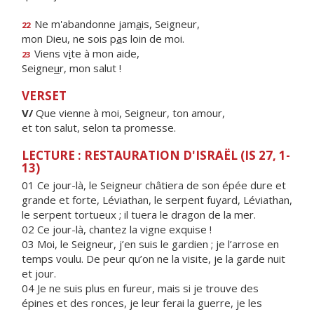
Ne m'abandonne jam
a
is, Seigneur,
22
mon Dieu, ne sois p
a
s loin de moi.
Viens v
i
te à mon aide,
23
Seigne
u
r, mon salut !
VERSET
V/
Que vienne à moi, Seigneur, ton amour,
et ton salut, selon ta promesse.
LECTURE : RESTAURATION D'ISRAËL (IS 27, 1-
13)
01 Ce jour-là, le Seigneur châtiera de son épée dure et
grande et forte, Léviathan, le serpent fuyard, Léviathan,
le serpent tortueux ; il tuera le dragon de la mer.
02 Ce jour-là, chantez la vigne exquise !
03 Moi, le Seigneur, j’en suis le gardien ; je l’arrose en
temps voulu. De peur qu’on ne la visite, je la garde nuit
et jour.
04 Je ne suis plus en fureur, mais si je trouve des
épines et des ronces, je leur ferai la guerre, je les