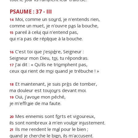
PSAUME : 37 - III
Moi, comme un so
u
rd, je n'entends rien,
14
comme un muet, je n'ouvre p
a
s la bouche,
pareil à celu
i
qui n'entend pas,
15
qui n'a pas de répl
i
que à la bouche.
C'est toi que j'esp
è
re, Seigneur :
16
Seigneur mon Dieu, t
o
i, tu répondras.
J'ai dit : « Qu'ils ne tri
o
mphent pas,
17
ceux qui rient de m
o
i quand je trébuche ! »
Et maintenant, je suis pr
è
s de tomber,
18
ma douleur est toujo
u
rs devant moi.
Oui, j'avo
u
e mon péché,
19
je m'effr
a
ie de ma faute.
Mes ennemis sont f
o
rts et vigoureux,
20
ils sont nombreux à m'en voul
o
ir injustement.
Ils me rendent le m
a
l pour le bien ;
21
quand je cherche le bi
e
n, ils m'accusent.