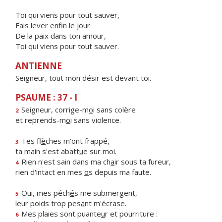
Toi qui viens pour tout sauver,
Fais lever enfin le jour
De la paix dans ton amour,
Toi qui viens pour tout sauver.
ANTIENNE
Seigneur, tout mon désir est devant toi.
PSAUME : 37 - I
Seigneur, corrige-m
o
i sans colère
2
et reprends-m
o
i sans violence.
Tes fl
è
ches m'ont frappé,
3
ta main s'est abatt
u
e sur moi.
Rien n'est sain dans ma ch
a
ir sous ta fureur,
4
rien d'intact en mes
o
s depuis ma faute.
Oui, mes péch
é
s me submergent,
5
leur poids trop pes
a
nt m'écrase.
Mes plaies sont puante
u
r et pourriture :
6