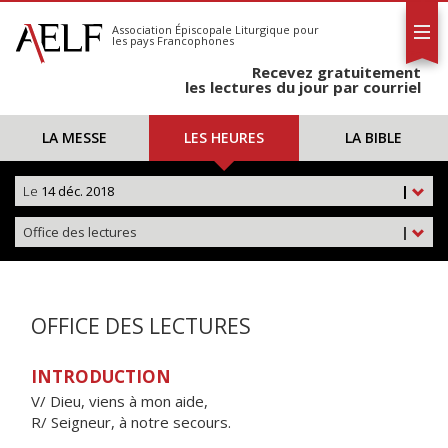
L'AELF
S'abonner
Association Épiscopale Liturgique
pour
les pays Francophones
Calendrier
Recevez gratuitement
Contact
les lectures du jour par courriel
LA MESSE
LES HEURES
LA BIBLE
Le
14 déc. 2018
|
Office des lectures
|
OFFICE DES LECTURES
INTRODUCTION
V/ Dieu, viens à mon aide,
R/ Seigneur, à notre secours.