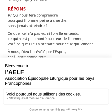
RÉPONS
R/ Qui nous fera comprendre
pourquoi l'homme peine à chercher
sans jamais atteindre ?
Ce que l'œil n'a pas vu, ni l'oreille entendu,
ce qui n'est pas monté au cœur de l'homme,
voilà ce que Dieu a préparé pour ceux qui l'aiment.
À nous, Dieu l'a révélé par l'Esprit,
car l'Esprit sonde tout,
jusqu'aux profondeurs de Dieu.
ORAISON
Dieu qui inspiras à ton prêtre saint Jean un
extraordinaire amour de la croix et le renoncement
total à lui-même, fais qu'en nous attachant à le suivre,
nous parvenions à la contemplation éternelle de ta
gloire.