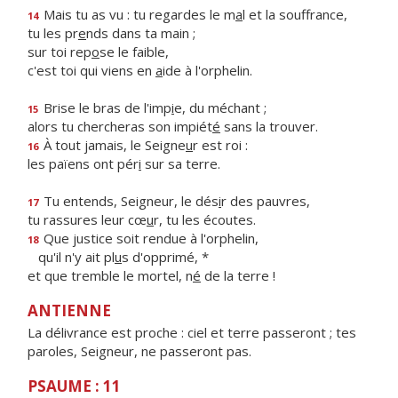
Mais tu as vu : tu regardes le m
a
l et la souffrance,
14
tu les pr
e
nds dans ta main ;
sur toi rep
o
se le faible,
c'est toi qui viens en
a
ide à l'orphelin.
Brise le bras de l'imp
i
e, du méchant ;
15
alors tu chercheras son impiét
é
sans la trouver.
À tout jamais, le Seigne
u
r est roi :
16
les païens ont pér
i
sur sa terre.
Tu entends, Seigneur, le dés
i
r des pauvres,
17
tu rassures leur cœ
u
r, tu les écoutes.
Que justice soit rendue à l'orphelin,
18
qu'il n'y ait pl
u
s d'opprimé, *
et que tremble le mortel, n
é
de la terre !
ANTIENNE
La délivrance est proche : ciel et terre passeront ; tes
paroles, Seigneur, ne passeront pas.
PSAUME : 11