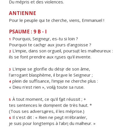
Du mépris et des violences.
ANTIENNE
Pour le peuple qui te cherche, viens, Emmanuel !
PSAUME : 9 B - I
Pourquoi, Seigne
u
r, es-tu si loin ?
1
Pourquoi te cach
e
r aux jours d'angoisse ?
L'impie, dans son orgueil, poursu
i
t les malheureux :
2
ils se font prendre aux r
u
ses qu'il invente.
L'impie se glorifie du dés
i
r de son âme,
3
l'arrogant blasphème, il br
a
ve le Seigneur ;
plein de suffisance, l'imp
i
e ne cherche plus :
4
« Dieu n'est rien », voil
à
toute sa ruse.
À tout moment, ce qu'il f
a
it réussit ; +
5
tes sentences le dom
i
nent de très haut. *
(Tous ses advers
a
ires, il les méprise.)
Il s'est dit : « Rien ne pe
u
t m'ébranler,
6
je suis pour longtemps à l'abr
i
du malheur. »