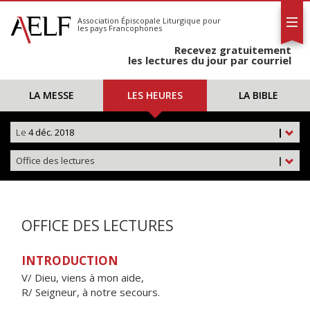
L'AELF
S'abonner
Association Épiscopale Liturgique
pour
les pays Francophones
Calendrier
Recevez gratuitement
Contact
les lectures du jour par courriel
LA MESSE
LES HEURES
LA BIBLE
Le
4 déc. 2018
|
Office des lectures
|
OFFICE DES LECTURES
INTRODUCTION
V/ Dieu, viens à mon aide,
R/ Seigneur, à notre secours.