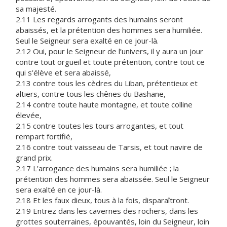
sa majesté.
2.11 Les regards arrogants des humains seront
abaissés, et la prétention des hommes sera humiliée.
Seul le Seigneur sera exalté en ce jour-là.
2.12 Oui, pour le Seigneur de l’univers, il y aura un jour
contre tout orgueil et toute prétention, contre tout ce
qui s’élève et sera abaissé,
2.13 contre tous les cèdres du Liban, prétentieux et
altiers, contre tous les chênes du Bashane,
2.14 contre toute haute montagne, et toute colline
élevée,
2.15 contre toutes les tours arrogantes, et tout
rempart fortifié,
2.16 contre tout vaisseau de Tarsis, et tout navire de
grand prix.
2.17 L’arrogance des humains sera humiliée ; la
prétention des hommes sera abaissée. Seul le Seigneur
sera exalté en ce jour-là.
2.18 Et les faux dieux, tous à la fois, disparaîtront.
2.19 Entrez dans les cavernes des rochers, dans les
grottes souterraines, épouvantés, loin du Seigneur, loin