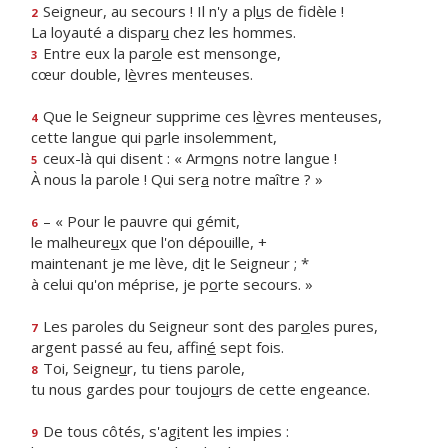
Seigneur, au secours ! Il n'y a pl
u
s de fidèle !
2
La loyauté a dispar
u
chez les hommes.
Entre eux la par
o
le est mensonge,
3
cœur double, l
è
vres menteuses.
Que le Seigneur supprime ces l
è
vres menteuses,
4
cette langue qui p
a
rle insolemment,
ceux-là qui disent : « Arm
o
ns notre langue !
5
À nous la parole ! Qui ser
a
notre maître ? »
– « Pour le pauvre qui gémit,
6
le malheure
u
x que l'on dépouille, +
maintenant je me lève, d
i
t le Seigneur ; *
à celui qu'on méprise, je p
o
rte secours. »
Les paroles du Seigneur sont des par
o
les pures,
7
argent passé au feu, affin
é
sept fois.
Toi, Seigne
u
r, tu tiens parole,
8
tu nous gardes pour toujo
u
rs de cette engeance.
De tous côtés, s'ag
i
tent les impies :
9