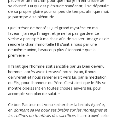
pauvreté de ma chair pour que moi je m'enrichisse de
sa divinité. Lui qui est plénitude s'anéantit, il se dépouille
de sa propre gloire pour un peu de temps, afin que moi,
je participe à sa plénitude.
Quel trésor de bonté ! Quel grand mystère en ma
faveur ! J'ai reçu l'image, et je ne l'ai pas gardée. Le
Verbe a participé à ma chair afin de sauver l'image et de
rendre la chair immortelle ! Il s'unit à nous par une
deuxième union, beaucoup plus étonnante que la
première. ~
Il fallait que l'homme soit sanctifié par un Dieu devenu
homme ; après avoir terrassé notre tyran, il nous
délivrerait et nous ramènerait vers lui, par la médiation
du Fils, pour l'honneur du Père. C'est ainsi que le Fils se
montre obéissant en toutes choses envers lui, pour
accomplir son plan de salut. ~
Ce bon Pasteur est venu rechercher la brebis égarée,
en
donnant sa vie pour ses brebis sur les montagnes et
les collines où tu offrais des sacrifices
. Il a retrouvé celle