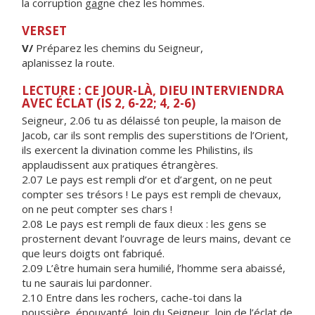
la corruption g
a
gne chez les hommes.
VERSET
V/
Préparez les chemins du Seigneur,
aplanissez la route.
LECTURE : CE JOUR-LÀ, DIEU INTERVIENDRA
AVEC ÉCLAT (IS 2, 6-22; 4, 2-6)
Seigneur, 2.06 tu as délaissé ton peuple, la maison de
Jacob, car ils sont remplis des superstitions de l’Orient,
ils exercent la divination comme les Philistins, ils
applaudissent aux pratiques étrangères.
2.07 Le pays est rempli d’or et d’argent, on ne peut
compter ses trésors ! Le pays est rempli de chevaux,
on ne peut compter ses chars !
2.08 Le pays est rempli de faux dieux : les gens se
prosternent devant l’ouvrage de leurs mains, devant ce
que leurs doigts ont fabriqué.
2.09 L’être humain sera humilié, l’homme sera abaissé,
tu ne saurais lui pardonner.
2.10 Entre dans les rochers, cache-toi dans la
poussière, épouvanté, loin du Seigneur, loin de l’éclat de