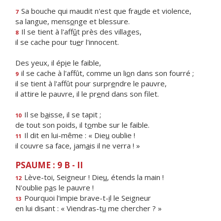
Sa bouche qui maudit n'est que fra
u
de et violence,
7
sa langue, mens
o
nge et blessure.
Il se tient à l'aff
û
t près des villages,
8
il se cache pour tu
e
r l'innocent.
Des yeux, il ép
i
e le faible,
il se cache à l'affût, comme un li
o
n dans son fourré ;
9
il se tient à l'affût pour surpr
e
ndre le pauvre,
il attire le pauvre, il le pr
e
nd dans son filet.
Il se b
a
isse, il se tapit ;
10
de tout son poids, il t
o
mbe sur le faible.
Il dit en lui-même : « Die
u
oublie !
11
il couvre sa face, jam
a
is il ne verra ! »
PSAUME : 9 B - II
Lève-toi, Seigneur ! Die
u
, étends la main !
12
N'oublie p
a
s le pauvre !
Pourquoi l'impie brave-t-
i
l le Seigneur
13
en lui disant : « Viendras-t
u
me chercher ? »