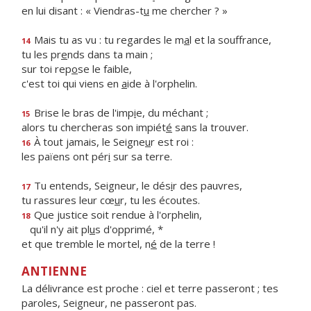
en lui disant : « Viendras-t
u
me chercher ? »
Mais tu as vu : tu regardes le m
a
l et la souffrance,
14
tu les pr
e
nds dans ta main ;
sur toi rep
o
se le faible,
c'est toi qui viens en
a
ide à l'orphelin.
Brise le bras de l'imp
i
e, du méchant ;
15
alors tu chercheras son impiét
é
sans la trouver.
À tout jamais, le Seigne
u
r est roi :
16
les païens ont pér
i
sur sa terre.
Tu entends, Seigneur, le dés
i
r des pauvres,
17
tu rassures leur cœ
u
r, tu les écoutes.
Que justice soit rendue à l'orphelin,
18
qu'il n'y ait pl
u
s d'opprimé, *
et que tremble le mortel, n
é
de la terre !
ANTIENNE
La délivrance est proche : ciel et terre passeront ; tes
paroles, Seigneur, ne passeront pas.