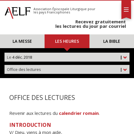
L'AELF
S'abonner
Association Épiscopale Liturgique
pour
les pays Francophones
Calendrier
Recevez gratuitement
Contact
les lectures du jour par courriel
LA MESSE
LES HEURES
LA BIBLE
Le
4 déc. 2018
|
Office des lectures
|
OFFICE DES LECTURES
Revenir aux lectures du
calendrier romain
.
INTRODUCTION
V/ Dieu, viens à mon aide,