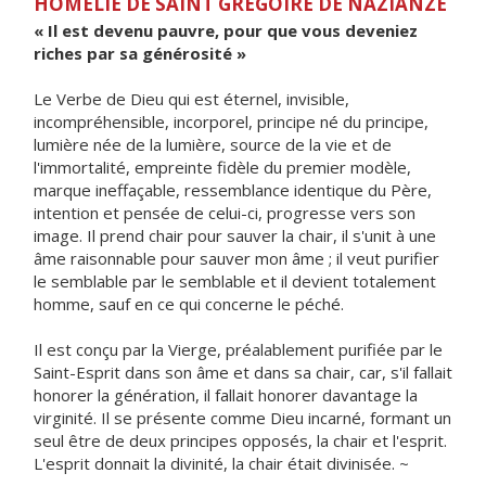
HOMÉLIE DE SAINT GRÉGOIRE DE NAZIANZE
« Il est devenu pauvre, pour que vous deveniez
riches par sa générosité »
Le Verbe de Dieu qui est éternel, invisible,
incompréhensible, incorporel, principe né du principe,
lumière née de la lumière, source de la vie et de
l'immortalité, empreinte fidèle du premier modèle,
marque ineffaçable, ressemblance identique du Père,
intention et pensée de celui-ci, progresse vers son
image. Il prend chair pour sauver la chair, il s'unit à une
âme raisonnable pour sauver mon âme ; il veut purifier
le semblable par le semblable et il devient totalement
homme, sauf en ce qui concerne le péché.
Il est conçu par la Vierge, préalablement purifiée par le
Saint-Esprit dans son âme et dans sa chair, car, s'il fallait
honorer la génération, il fallait honorer davantage la
virginité. Il se présente comme Dieu incarné, formant un
seul être de deux principes opposés, la chair et l'esprit.
L'esprit donnait la divinité, la chair était divinisée. ~