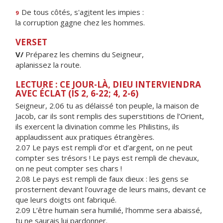
De tous côtés, s'ag
i
tent les impies :
9
la corruption g
a
gne chez les hommes.
VERSET
V/
Préparez les chemins du Seigneur,
aplanissez la route.
LECTURE : CE JOUR-LÀ, DIEU INTERVIENDRA
AVEC ÉCLAT (IS 2, 6-22; 4, 2-6)
Seigneur, 2.06 tu as délaissé ton peuple, la maison de
Jacob, car ils sont remplis des superstitions de l’Orient,
ils exercent la divination comme les Philistins, ils
applaudissent aux pratiques étrangères.
2.07 Le pays est rempli d’or et d’argent, on ne peut
compter ses trésors ! Le pays est rempli de chevaux,
on ne peut compter ses chars !
2.08 Le pays est rempli de faux dieux : les gens se
prosternent devant l’ouvrage de leurs mains, devant ce
que leurs doigts ont fabriqué.
2.09 L’être humain sera humilié, l’homme sera abaissé,
tu ne saurais lui pardonner.