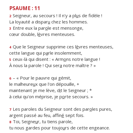
PSAUME : 11
Seigneur, au secours ! Il n'y a pl
u
s de fidèle !
2
La loyauté a dispar
u
chez les hommes.
Entre eux la par
o
le est mensonge,
3
cœur double, l
è
vres menteuses.
Que le Seigneur supprime ces l
è
vres menteuses,
4
cette langue qui p
a
rle insolemment,
ceux-là qui disent : « Arm
o
ns notre langue !
5
À nous la parole ! Qui ser
a
notre maître ? »
– « Pour le pauvre qui gémit,
6
le malheure
u
x que l'on dépouille, +
maintenant je me lève, d
i
t le Seigneur ; *
à celui qu'on méprise, je p
o
rte secours. »
Les paroles du Seigneur sont des par
o
les pures,
7
argent passé au feu, affin
é
sept fois.
Toi, Seigne
u
r, tu tiens parole,
8
tu nous gardes pour toujo
u
rs de cette engeance.