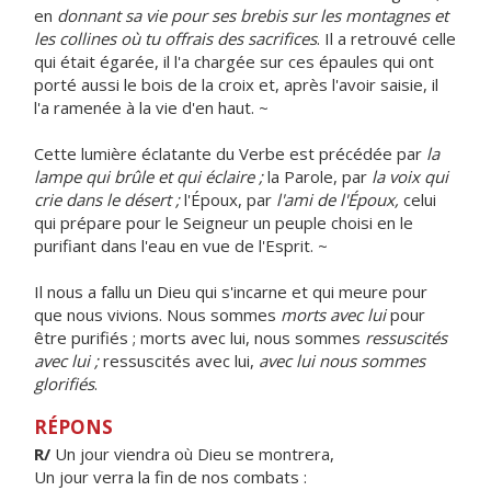
en
donnant sa vie pour ses brebis sur les montagnes et
les collines où tu offrais des sacrifices
. Il a retrouvé celle
qui était égarée, il l'a chargée sur ces épaules qui ont
porté aussi le bois de la croix et, après l'avoir saisie, il
l'a ramenée à la vie d'en haut. ~
Cette lumière éclatante du Verbe est précédée par
la
lampe qui brûle et qui éclaire ;
la Parole, par
la voix qui
crie dans le désert ;
l'Époux, par
l'ami de l'Époux,
celui
qui prépare pour le Seigneur un peuple choisi en le
purifiant dans l'eau en vue de l'Esprit. ~
Il nous a fallu un Dieu qui s'incarne et qui meure pour
que nous vivions. Nous sommes
morts avec lui
pour
être purifiés ; morts avec lui, nous sommes
ressuscités
avec lui ;
ressuscités avec lui,
avec lui nous sommes
glorifiés
.
RÉPONS
R/
Un jour viendra où Dieu se montrera,
Un jour verra la fin de nos combats :