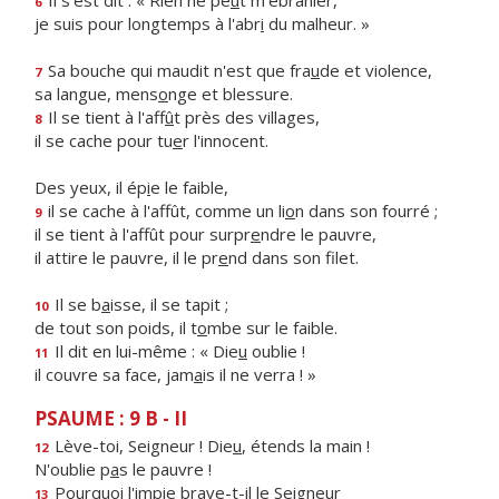
Il s'est dit : « Rien ne pe
u
t m'ébranler,
6
je suis pour longtemps à l'abr
i
du malheur. »
Sa bouche qui maudit n'est que fra
u
de et violence,
7
sa langue, mens
o
nge et blessure.
Il se tient à l'aff
û
t près des villages,
8
il se cache pour tu
e
r l'innocent.
Des yeux, il ép
i
e le faible,
il se cache à l'affût, comme un li
o
n dans son fourré ;
9
il se tient à l'affût pour surpr
e
ndre le pauvre,
il attire le pauvre, il le pr
e
nd dans son filet.
Il se b
a
isse, il se tapit ;
10
de tout son poids, il t
o
mbe sur le faible.
Il dit en lui-même : « Die
u
oublie !
11
il couvre sa face, jam
a
is il ne verra ! »
PSAUME : 9 B - II
Lève-toi, Seigneur ! Die
u
, étends la main !
12
N'oublie p
a
s le pauvre !
Pourquoi l'impie brave-t-
i
l le Seigneur
13