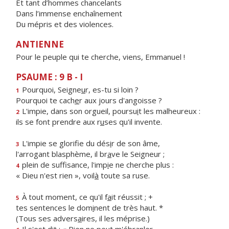
Et tant d’hommes chancelants
Dans l’immense enchaînement
Du mépris et des violences.
ANTIENNE
Pour le peuple qui te cherche, viens, Emmanuel !
PSAUME : 9 B - I
Pourquoi, Seigne
u
r, es-tu si loin ?
1
Pourquoi te cach
e
r aux jours d'angoisse ?
L'impie, dans son orgueil, poursu
i
t les malheureux :
2
ils se font prendre aux r
u
ses qu'il invente.
L'impie se glorifie du dés
i
r de son âme,
3
l'arrogant blasphème, il br
a
ve le Seigneur ;
plein de suffisance, l'imp
i
e ne cherche plus :
4
« Dieu n'est rien », voil
à
toute sa ruse.
À tout moment, ce qu'il f
a
it réussit ; +
5
tes sentences le dom
i
nent de très haut. *
(Tous ses advers
a
ires, il les méprise.)