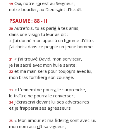
Oui, notre r
o
i est au Seigneur ;
19
notre bouclier, au Dieu s
a
int d’Israël.
PSAUME : 88 - II
Autrefois, tu as parl
é
à tes amis,
20
dans une visi
o
n tu leur as dit :
« J’ai donné mon appui à un h
o
mme d’élite,
j’ai choisi dans ce pe
u
ple un jeune homme.
« J’ai trouvé Dav
i
d, mon serviteur,
21
je l’ai sacré avec mon hu
i
le sainte ;
et ma main sera pour toujo
u
rs avec lui,
22
mon bras fortifier
a
son courage.
« L’ennemi ne pourr
a
le surprendre,
23
le traître ne pourr
a
le renverser ;
j’écraserai devant lu
i
ses adversaires
24
et je frapper
a
i ses agresseurs.
« Mon amour et ma fidélit
é
sont avec lui,
25
mon nom accr
o
ît sa vigueur ;