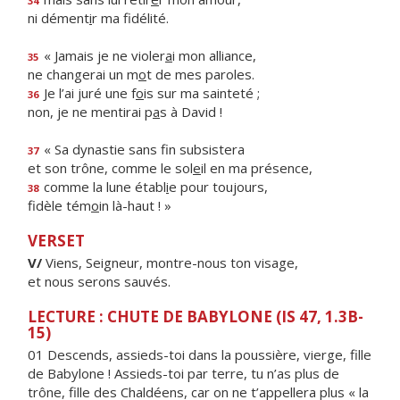
34
ni dément
i
r ma fidélité.
« Jamais je ne violer
a
i mon alliance,
35
ne changerai un m
o
t de mes paroles.
Je l’ai juré une f
o
is sur ma sainteté ;
36
non, je ne mentirai p
a
s à David !
« Sa dynastie sans f
n subsistera
37
et son trône, comme le sol
e
il en ma présence,
comme la lune établ
i
e pour toujours,
38
fidèle tém
o
in là-haut ! »
VERSET
V/
Viens, Seigneur, montre-nous ton visage,
et nous serons sauvés.
LECTURE : CHUTE DE BABYLONE (IS 47, 1.3B-
15)
01 Descends, assieds-toi dans la poussière, vierge, fille
de Babylone ! Assieds-toi par terre, tu n’as plus de
trône, fille des Chaldéens, car on ne t’appellera plus « la