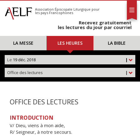
L'AELF
S'abonner
Association Épiscopale Liturgique
pour
les pays Francophones
Calendrier
Recevez gratuitement
Contact
les lectures du jour par courriel
LA MESSE
LES HEURES
LA BIBLE
Le
19 déc. 2018
|
Office des lectures
|
OFFICE DES LECTURES
INTRODUCTION
V/ Dieu, viens à mon aide,
R/ Seigneur, à notre secours.