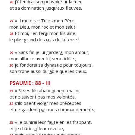
j’étendrai son pouv
o
ir sur la mer
26
et sa dominati
o
n jusqu’aux fleuves.
« Il me dira : Tu
e
s mon Père,
27
mon Dieu, mon r
o
c et mon salut !
Et moi, j’en fer
a
i mon fils aîné,
28
le plus grand des r
o
is de la terre !
« Sans fin je lui garder
a
i mon amour,
29
mon alliance avec lu
i
sera fidèle ;
je fonderai sa dynast
i
e pour toujours,
30
son trône aussi dur
a
ble que les cieux.
PSAUME : 88 - III
« Si ses fils aband
o
nnent ma loi
31
et ne suivent p
a
s mes volontés,
s’ils osent viol
e
r mes préceptes
32
et ne gardent p
a
s mes commandements,
« je punirai leur fa
u
te en les frappant,
33
et je châtier
a
i leur révolte,
mais sans lui retir
e
r mon amour,