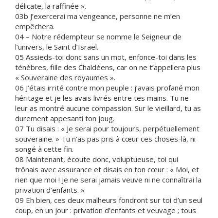
délicate, la raffinée ».
03b J’exercerai ma vengeance, personne ne m’en
empêchera.
04 – Notre rédempteur se nomme le Seigneur de
l’univers, le Saint d’Israël.
05 Assieds-toi donc sans un mot, enfonce-toi dans les
ténèbres, fille des Chaldéens, car on ne t’appellera plus
« Souveraine des royaumes ».
06 J’étais irrité contre mon peuple : j’avais profané mon
héritage et je les avais livrés entre tes mains. Tu ne
leur as montré aucune compassion. Sur le vieillard, tu as
durement appesanti ton joug.
07 Tu disais : « Je serai pour toujours, perpétuellement
souveraine. » Tu n’as pas pris à cœur ces choses-là, ni
songé à cette fin.
08 Maintenant, écoute donc, voluptueuse, toi qui
trônais avec assurance et disais en ton cœur : « Moi, et
rien que moi ! Je ne serai jamais veuve ni ne connaîtrai la
privation d’enfants. »
09 Eh bien, ces deux malheurs fondront sur toi d’un seul
coup, en un jour : privation d’enfants et veuvage ; tous