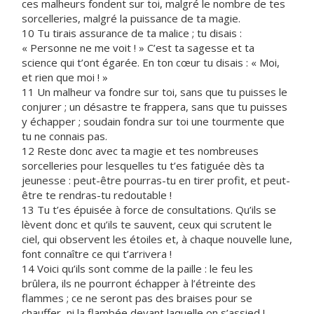
ces malheurs fondent sur toi, malgré le nombre de tes
sorcelleries, malgré la puissance de ta magie.
10 Tu tirais assurance de ta malice ; tu disais :
« Personne ne me voit ! » C’est ta sagesse et ta
science qui t’ont égarée. En ton cœur tu disais : « Moi,
et rien que moi ! »
11 Un malheur va fondre sur toi, sans que tu puisses le
conjurer ; un désastre te frappera, sans que tu puisses
y échapper ; soudain fondra sur toi une tourmente que
tu ne connais pas.
12 Reste donc avec ta magie et tes nombreuses
sorcelleries pour lesquelles tu t’es fatiguée dès ta
jeunesse : peut-être pourras-tu en tirer profit, et peut-
être te rendras-tu redoutable !
13 Tu t’es épuisée à force de consultations. Qu’ils se
lèvent donc et qu’ils te sauvent, ceux qui scrutent le
ciel, qui observent les étoiles et, à chaque nouvelle lune,
font connaître ce qui t’arrivera !
14 Voici qu’ils sont comme de la paille : le feu les
brûlera, ils ne pourront échapper à l’étreinte des
flammes ; ce ne seront pas des braises pour se
chauffer, ni la flambée devant laquelle on s’assied !