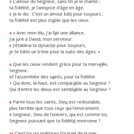
L’amour du Seigneur, sans f
n je le chante ;
2
ta fidélité, je l’ann
o
nce d’âge en âge.
Je le dis : C’est un amour bât
i
pour toujours ;
3
ta fidélité est plus st
a
ble que les cieux.
« Avec mon élu, j’ai f
a
it une alliance,
4
j’ai juré à Dav
i
d, mon serviteur :
J’établirai ta dynast
i
e pour toujours,
5
je te bâtis un trône pour la su
i
te des âges. »
Que les cieux rendent grâce pour ta merv
e
ille,
6
Seigneur,
et l’assemblée des s
a
ints, pour ta fidélité.
Qui donc, là-haut, est compar
a
ble au Seigneur ?
7
Qui d’entre les dieux est sembl
a
ble au Seigneur ?
Parmi tous les saints, Die
u
est redoutable,
8
plus terrible que tous ce
u
x qui l’environnent.
Seigneur, Dieu de l’univers, qu
i
est comme toi,
9
Seigneur puissant que ta fidélit
é
environne ?
C’est toi qui maîtrises l’orgu
e
il de la mer ;
10