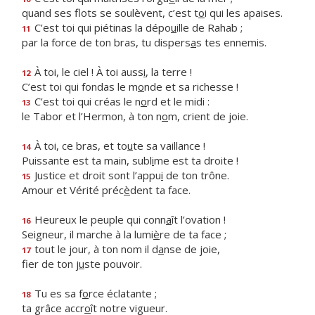
quand ses flots se soulèvent, c’est t
o
i qui les apaises.
C’est toi qui piétinas la dépo
u
ille de Rahab ;
11
par la force de ton bras, tu dispers
a
s tes ennemis.
À toi, le ciel ! À toi auss
i
, la terre !
12
C’est toi qui fondas le m
o
nde et sa richesse !
C’est toi qui créas le n
o
rd et le midi :
13
le Tabor et l’Hermon, à ton n
o
m, crient de joie.
À toi, ce bras, et to
u
te sa vaillance !
14
Puissante est ta main, subl
i
me est ta droite !
Justice et droit sont l’appu
i
de ton trône.
15
Amour et Vérité préc
è
dent ta face.
Heureux le peuple qui conn
a
ît l’ovation !
16
Seigneur, il marche à la lumi
è
re de ta face ;
tout le jour, à ton nom il d
a
nse de joie,
17
fier de ton j
u
ste pouvoir.
Tu es sa f
o
rce éclatante ;
18
ta grâce accr
o
ît notre vigueur.