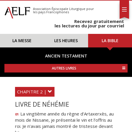
L'AELF
S'abonner
Association Épiscopale Liturgique
pour
les pays Francophones
Calendrier
Recevez gratuitement
Contact
les lectures du jour par courriel
LA MESSE
LES HEURES
LA BIBLE
ANCIEN TESTAMENT
AUTRES LIVRES
CHAPITRE 2 |
LIVRE DE NÉHÉMIE
La vingtième année du règne d’Artaxerxès, au
01
mois de Nissane, je présentai le vin et l’offris au
roi. Je n’avais jamais montré de tristesse devant