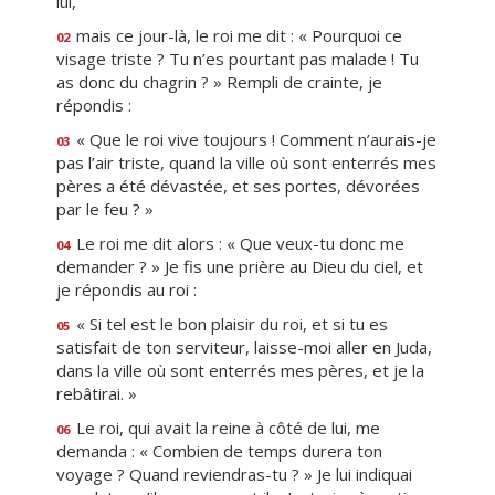
lui,
mais ce jour-là, le roi me dit : « Pourquoi ce
02
visage triste ? Tu n’es pourtant pas malade ! Tu
as donc du chagrin ? » Rempli de crainte, je
répondis :
« Que le roi vive toujours ! Comment n’aurais-je
03
pas l’air triste, quand la ville où sont enterrés mes
pères a été dévastée, et ses portes, dévorées
par le feu ? »
Le roi me dit alors : « Que veux-tu donc me
04
demander ? » Je fis une prière au Dieu du ciel, et
je répondis au roi :
« Si tel est le bon plaisir du roi, et si tu es
05
satisfait de ton serviteur, laisse-moi aller en Juda,
dans la ville où sont enterrés mes pères, et je la
rebâtirai. »
Le roi, qui avait la reine à côté de lui, me
06
demanda : « Combien de temps durera ton
voyage ? Quand reviendras-tu ? » Je lui indiquai