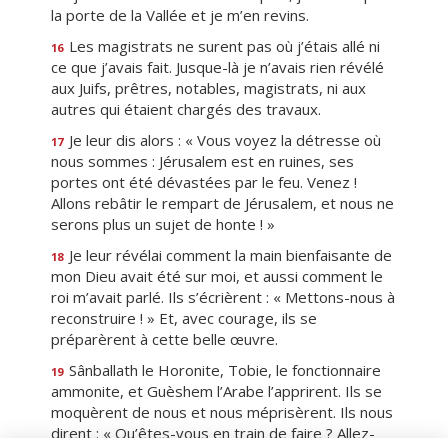
la porte de la Vallée et je m’en revins.
Les magistrats ne surent pas où j’étais allé ni
16
ce que j’avais fait. Jusque-là je n’avais rien révélé
aux Juifs, prêtres, notables, magistrats, ni aux
autres qui étaient chargés des travaux.
Je leur dis alors : « Vous voyez la détresse où
17
nous sommes : Jérusalem est en ruines, ses
portes ont été dévastées par le feu. Venez !
Allons rebâtir le rempart de Jérusalem, et nous ne
serons plus un sujet de honte ! »
Je leur révélai comment la main bienfaisante de
18
mon Dieu avait été sur moi, et aussi comment le
roi m’avait parlé. Ils s’écrièrent : « Mettons-nous à
reconstruire ! » Et, avec courage, ils se
préparèrent à cette belle œuvre.
Sânballath le Horonite, Tobie, le fonctionnaire
19
ammonite, et Guèshem l’Arabe l’apprirent. Ils se
moquèrent de nous et nous méprisèrent. Ils nous
dirent : « Qu’êtes-vous en train de faire ? Allez-