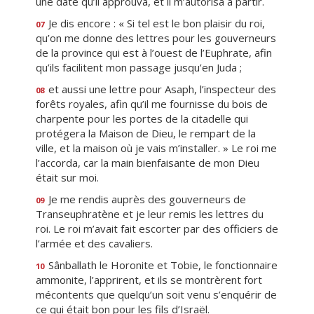
une date qu’il approuva, et il m’autorisa à partir.
Je dis encore : « Si tel est le bon plaisir du roi,
07
qu’on me donne des lettres pour les gouverneurs
de la province qui est à l’ouest de l’Euphrate, afin
qu’ils facilitent mon passage jusqu’en Juda ;
et aussi une lettre pour Asaph, l’inspecteur des
08
forêts royales, afin qu’il me fournisse du bois de
charpente pour les portes de la citadelle qui
protégera la Maison de Dieu, le rempart de la
ville, et la maison où je vais m’installer. » Le roi me
l’accorda, car la main bienfaisante de mon Dieu
était sur moi.
Je me rendis auprès des gouverneurs de
09
Transeuphratène et je leur remis les lettres du
roi. Le roi m’avait fait escorter par des officiers de
l’armée et des cavaliers.
Sânballath le Horonite et Tobie, le fonctionnaire
10
ammonite, l’apprirent, et ils se montrèrent fort
mécontents que quelqu’un soit venu s’enquérir de
ce qui était bon pour les fils d’Israël.