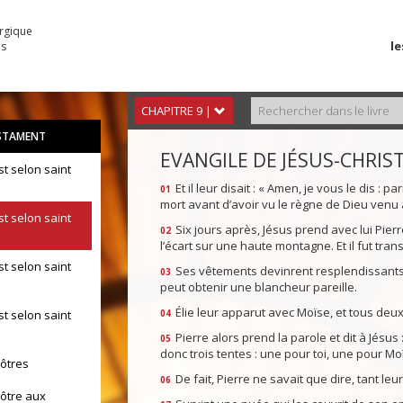
urgique
le
es
CHAPITRE 9 |
STAMENT
EVANGILE DE JÉSUS-CHRIS
st selon saint
Et il leur disait : « Amen, je vous le dis : p
01
mort avant d’avoir vu le règne de Dieu venu 
st selon saint
Six jours après, Jésus prend avec lui Pierr
02
l’écart sur une haute montagne. Et il fut tran
st selon saint
Ses vêtements devinrent resplendissants,
03
peut obtenir une blancheur pareille.
Élie leur apparut avec Moïse, et tous deux
st selon saint
04
Pierre alors prend la parole et dit à Jésus 
05
donc trois tentes : une pour toi, une pour Moï
pôtres
De fait, Pierre ne savait que dire, tant leu
06
pôtre aux