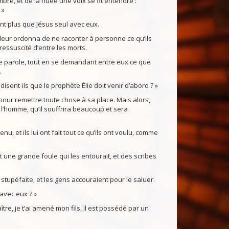
bre, et de la nuée une voix se fit entendre :
 »
ent plus que Jésus seul avec eux.
 leur ordonna de ne raconter à personne ce qu’ils
ressuscité d’entre les morts.
te parole, tout en se demandant entre eux ce que
.
 disent-ils que le prophète Élie doit venir d’abord ? »
d pour remettre toute chose à sa place. Mais alors,
de l’homme, qu’il souffrira beaucoup et sera
enu, et ils lui ont fait tout ce qu’ils ont voulu, comme
nt une grande foule qui les entourait, et des scribes
ut stupéfaite, et les gens accouraient pour le saluer.
avec eux ? »
tre, je t’ai amené mon fils, il est possédé par un