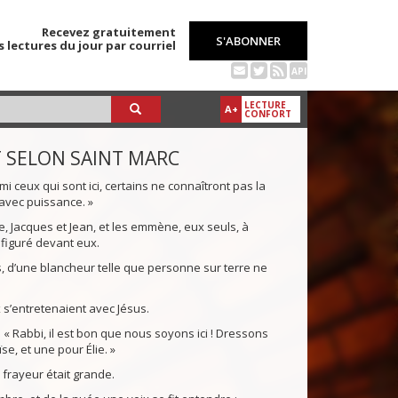
Recevez gratuitement
S'ABONNER
s lectures du jour par courriel
API
LECTURE
A+
CONFORT
T SELON SAINT MARC
armi ceux qui sont ici, certains ne connaîtront pas la
avec puissance. »
e, Jacques et Jean, et les emmène, eux seuls, à
sfiguré devant eux.
 d’une blancheur telle que personne sur terre ne
 s’entretenaient avec Jésus.
: « Rabbi, il est bon que nous soyons ici ! Dressons
se, et une pour Élie. »
r frayeur était grande.