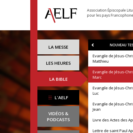
Association Épiscopale Lit
pour les pays Francophon
NOUVEAU TE
LA MESSE
Evangile de Jésus-Chri
Matthieu
LES HEURES
Evangile de Jésus-Chri
Marc
LA BIBLE
Evangile de Jésus-Chri
Luc
L'AELF
Evangile de Jésus-Chri
Jean
VIDÉOS &
PODCASTS
Livre des Actes des A
Lettre de saint Paul A