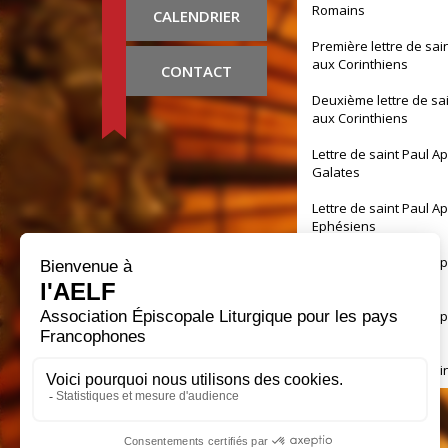
Romains
CALENDRIER
Première lettre de sai
aux Corinthiens
CONTACT
Deuxième lettre de sa
aux Corinthiens
Lettre de saint Paul A
Galates
Lettre de saint Paul A
Ephésiens
Lettre de saint Paul A
Philippiens
Lettre de saint Paul A
Colossiens
Première lettre de sai
aux Thessaloniciens
Deuxième lettre de sa
aux Thessaloniciens