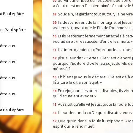
Survint une nuée qui les couvrit de son om
07
« Celui-ci est mon Fils bien-aimé : écoutez-le !
nt Paul Apôtre
Soudain, regardant tout autour, ils ne vir
08
Ils descendirent de la montagne, et Jésus
09
avaient vu, avant que le Fils de l’homme soit 
int Paul Apôtre
Et ils restèrent fermement attachés à cet
10
voulait dire : « ressusciter d’entre les morts »
pôtre aux
Ils l’interrogeaient : « Pourquoi les scribes
11
Jésus leur dit : « Certes, Élie vient d’abor
12
pôtre aux
pourquoi l’Écriture dit-elle, au sujet du Fils 
méprisé ?
Eh bien ! je vous le déclare : Élie est déjà v
pôtre aux
13
l’Écriture le dit à son sujet. »
En rejoignant les autres disciples, ils vire
14
pôtre aux
qui discutaient avec eux.
Aussitôt qu’elle vit Jésus, toute la foule f
15
nt Paul Apôtre
Il leur demanda : « De quoi discutez-vous 
16
Quelqu’un dans la foule lui répondit : « Maî
17
int Paul Apôtre
esprit qui le rend muet ;