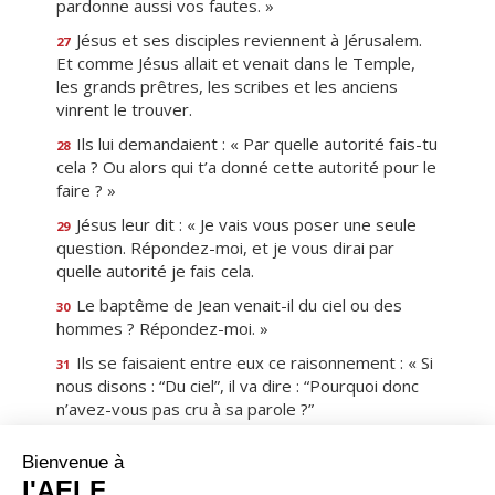
pardonne aussi vos fautes. »
Jésus et ses disciples reviennent à Jérusalem.
27
Et comme Jésus allait et venait dans le Temple,
les grands prêtres, les scribes et les anciens
vinrent le trouver.
Ils lui demandaient : « Par quelle autorité fais-tu
28
cela ? Ou alors qui t’a donné cette autorité pour le
faire ? »
Jésus leur dit : « Je vais vous poser une seule
29
question. Répondez-moi, et je vous dirai par
quelle autorité je fais cela.
Le baptême de Jean venait-il du ciel ou des
30
hommes ? Répondez-moi. »
Ils se faisaient entre eux ce raisonnement : « Si
31
nous disons : “Du ciel”, il va dire : “Pourquoi donc
n’avez-vous pas cru à sa parole ?”
Mais allons-nous dire : “Des hommes” ? » Ils
32
avaient peur de la foule, car tout le monde
estimait que Jean était réellement un prophète.