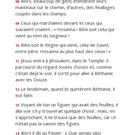
Alors, beaucoup de gens étendirent leurs
08
manteaux sur le chemin, d’autres, des feuillages
coupés dans les champs.
Ceux qui marchaient devant et ceux qui
09
suivaient criaient : « Hosanna ! Béni soit celui qui
vient au nom du Seigneur !
Béni soit le Règne qui vient, celui de David,
10
notre père. Hosanna au plus haut des cieux ! »
Jésus entra à Jérusalem, dans le Temple. Il
11
parcourut du regard toutes choses et, comme
c’était déjà le soir, il sortit pour aller à Béthanie
avec les Douze.
Le lendemain, quand ils quittèrent Béthanie, il
12
eut faim.
Voyant de loin un figuier qui avait des feuilles, il
13
alla voir s’il y trouverait quelque chose ; mais, en
s’approchant, il ne trouva que des feuilles, car ce
n’était pas la saison des figues.
Alors il dit au figuier : « Que jamais plus
14