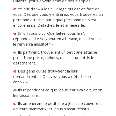
Oliviers, Jésus envoie deux de ses disciples
et leur dit : « Allez au village qui est en face de
02
vous. Dès que vous y entrerez, vous trouverez un
petit âne attaché, sur lequel personne ne s’est
encore assis. Détachez-le et amenez-le.
Si l’on vous dit : “Que faites-vous là ?”,
03
répondez : “Le Seigneur en a besoin, mais il vous
le renverra aussitôt.” »
Ils partirent, trouvèrent un petit âne attaché
04
près d’une porte, dehors, dans la rue, et ils le
détachèrent.
Des gens qui se trouvaient là leur
05
demandaient : « Qu’avez-vous à détacher cet
ânon ? »
Ils répondirent ce que Jésus leur avait dit, et on
06
les laissa faire.
Ils amenèrent le petit âne à Jésus, le couvrirent
07
de leurs manteaux, et Jésus s’assit dessus.