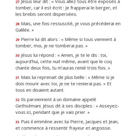
Jésus leur dit : « Vous allez tous être exposés à
27
tomber, car il est écrit : Je frapperai le berger, et
les brebis seront dispersées.
Mais, une fois ressuscité, je vous précéderai en
28
Galilée. »
Pierre lui dit alors : « Même si tous viennent à
29
tomber, moi, je ne tomberai pas. »
Jésus lui répond : « Amen, je te le dis : toi,
30
aujourd’hui, cette nuit même, avant que le coq
chante deux fois, tu m’auras renié trois fois. »
Mais lui reprenait de plus belle : « Même si je
31
dois mourir avec toi, je ne te renierai pas. » Et
tous en disaient autant.
Ils parviennent à un domaine appelé
32
Gethsémani. Jésus dit à ses disciples : « Asseyez-
vous ici, pendant que je vais prier. »
Puis il emmène avec lui Pierre, Jacques et Jean,
33
et commence à ressentir frayeur et angoisse.