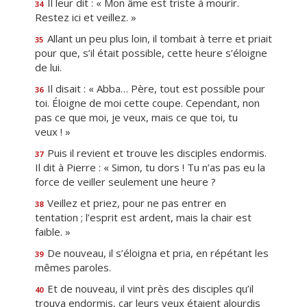
Il leur dit : « Mon âme est triste à mourir.
34
Restez ici et veillez. »
Allant un peu plus loin, il tombait à terre et priait
35
pour que, s’il était possible, cette heure s’éloigne
de lui.
Il disait : « Abba… Père, tout est possible pour
36
toi. Éloigne de moi cette coupe. Cependant, non
pas ce que moi, je veux, mais ce que toi, tu
veux ! »
Puis il revient et trouve les disciples endormis.
37
Il dit à Pierre : « Simon, tu dors ! Tu n’as pas eu la
force de veiller seulement une heure ?
Veillez et priez, pour ne pas entrer en
38
tentation ; l’esprit est ardent, mais la chair est
faible. »
De nouveau, il s’éloigna et pria, en répétant les
39
mêmes paroles.
Et de nouveau, il vint près des disciples qu’il
40
trouva endormis, car leurs yeux étaient alourdis