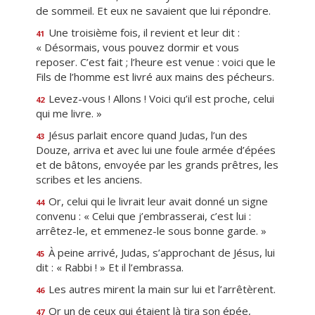
de sommeil. Et eux ne savaient que lui répondre.
Une troisième fois, il revient et leur dit :
41
« Désormais, vous pouvez dormir et vous
reposer. C’est fait ; l’heure est venue : voici que le
Fils de l’homme est livré aux mains des pécheurs.
Levez-vous ! Allons ! Voici qu’il est proche, celui
42
qui me livre. »
Jésus parlait encore quand Judas, l’un des
43
Douze, arriva et avec lui une foule armée d’épées
et de bâtons, envoyée par les grands prêtres, les
scribes et les anciens.
Or, celui qui le livrait leur avait donné un signe
44
convenu : « Celui que j’embrasserai, c’est lui :
arrêtez-le, et emmenez-le sous bonne garde. »
À peine arrivé, Judas, s’approchant de Jésus, lui
45
dit : « Rabbi ! » Et il l’embrassa.
Les autres mirent la main sur lui et l’arrêtèrent.
46
Or un de ceux qui étaient là tira son épée,
47