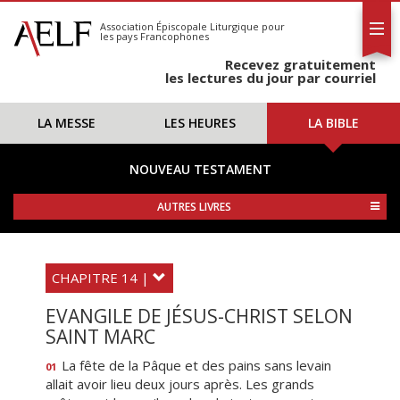
L'AELF
S'abonner
Association Épiscopale Liturgique
pour
les pays Francophones
Calendrier
Recevez gratuitement
Contact
les lectures du jour par courriel
LA MESSE
LES HEURES
LA BIBLE
NOUVEAU TESTAMENT
AUTRES LIVRES
CHAPITRE 14 |
EVANGILE DE JÉSUS-CHRIST SELON
SAINT MARC
La fête de la Pâque et des pains sans levain
01
allait avoir lieu deux jours après. Les grands