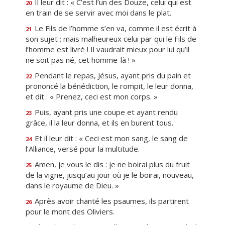
Il leur dit : « C’est l’un des Douze, celui qui est
20
en train de se servir avec moi dans le plat.
Le Fils de l’homme s’en va, comme il est écrit à
21
son sujet ; mais malheureux celui par qui le Fils de
l’homme est livré ! Il vaudrait mieux pour lui qu’il
ne soit pas né, cet homme-là ! »
Pendant le repas, Jésus, ayant pris du pain et
22
prononcé la bénédiction, le rompit, le leur donna,
et dit : « Prenez, ceci est mon corps. »
Puis, ayant pris une coupe et ayant rendu
23
grâce, il la leur donna, et ils en burent tous.
Et il leur dit : « Ceci est mon sang, le sang de
24
l’Alliance, versé pour la multitude.
Amen, je vous le dis : je ne boirai plus du fruit
25
de la vigne, jusqu’au jour où je le boirai, nouveau,
dans le royaume de Dieu. »
Après avoir chanté les psaumes, ils partirent
26
pour le mont des Oliviers.