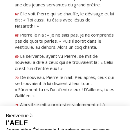
une des jeunes servantes du grand prêtre.
Elle voit Pierre qui se chauffe, le dévisage et lui
67
dit : « Toi aussi, tu étais avec Jésus de
Nazareth ! »
Pierre le nia : « Je ne sais pas, je ne comprends
68
pas de quoi tu parles. » Puis il sortit dans le
vestibule, au dehors. Alors un coq chanta.
La servante, ayant vu Pierre, se mit de
69
nouveau à dire à ceux qui se trouvaient là : « Celui-
ci est l’un d’entre eux ! »
De nouveau, Pierre le niait. Peu après, ceux qui
70
se trouvaient là lui disaient à leur tour :
« Sûrement tu es l’un d’entre eux ! D’ailleurs, tu es
Galiléen. »
Alors il se mit à protester violemment et à
71
jurer : « Je ne connais pas cet homme dont vous
parlez. »
Et aussitôt, pour la seconde fois, un coq chanta.
72