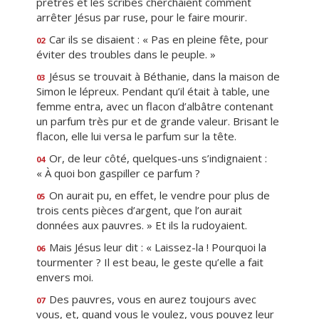
prêtres et les scribes cherchaient comment
arrêter Jésus par ruse, pour le faire mourir.
Car ils se disaient : « Pas en pleine fête, pour
02
éviter des troubles dans le peuple. »
Jésus se trouvait à Béthanie, dans la maison de
03
Simon le lépreux. Pendant qu’il était à table, une
femme entra, avec un flacon d’albâtre contenant
un parfum très pur et de grande valeur. Brisant le
flacon, elle lui versa le parfum sur la tête.
Or, de leur côté, quelques-uns s’indignaient :
04
« À quoi bon gaspiller ce parfum ?
On aurait pu, en effet, le vendre pour plus de
05
trois cents pièces d’argent, que l’on aurait
données aux pauvres. » Et ils la rudoyaient.
Mais Jésus leur dit : « Laissez-la ! Pourquoi la
06
tourmenter ? Il est beau, le geste qu’elle a fait
envers moi.
Des pauvres, vous en aurez toujours avec
07
vous, et, quand vous le voulez, vous pouvez leur