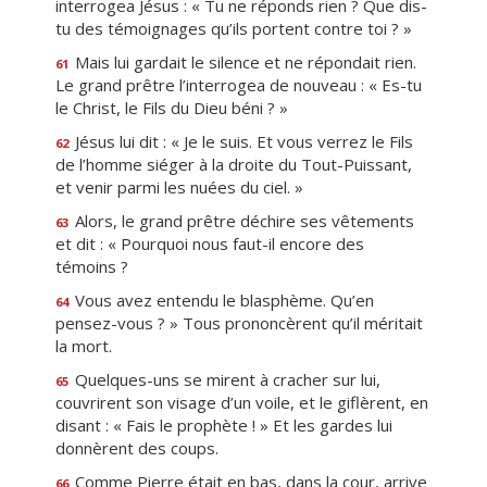
interrogea Jésus : « Tu ne réponds rien ? Que dis-
tu des témoignages qu’ils portent contre toi ? »
Mais lui gardait le silence et ne répondait rien.
61
Le grand prêtre l’interrogea de nouveau : « Es-tu
le Christ, le Fils du Dieu béni ? »
Jésus lui dit : « Je le suis. Et vous verrez le Fils
62
de l’homme siéger à la droite du Tout-Puissant,
et venir parmi les nuées du ciel. »
Alors, le grand prêtre déchire ses vêtements
63
et dit : « Pourquoi nous faut-il encore des
témoins ?
Vous avez entendu le blasphème. Qu’en
64
pensez-vous ? » Tous prononcèrent qu’il méritait
la mort.
Quelques-uns se mirent à cracher sur lui,
65
couvrirent son visage d’un voile, et le giflèrent, en
disant : « Fais le prophète ! » Et les gardes lui
donnèrent des coups.
Comme Pierre était en bas, dans la cour, arrive
66