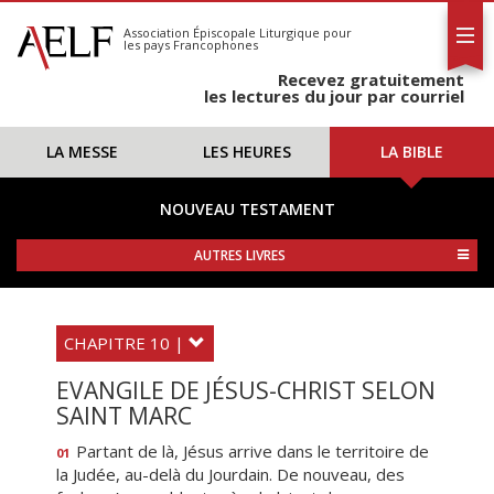
L'AELF
S'abonner
Association Épiscopale Liturgique
pour
les pays Francophones
Calendrier
Recevez gratuitement
Contact
les lectures du jour par courriel
LA MESSE
LES HEURES
LA BIBLE
NOUVEAU TESTAMENT
AUTRES LIVRES
CHAPITRE 10 |
EVANGILE DE JÉSUS-CHRIST SELON
SAINT MARC
Partant de là, Jésus arrive dans le territoire de
01
la Judée, au-delà du Jourdain. De nouveau, des