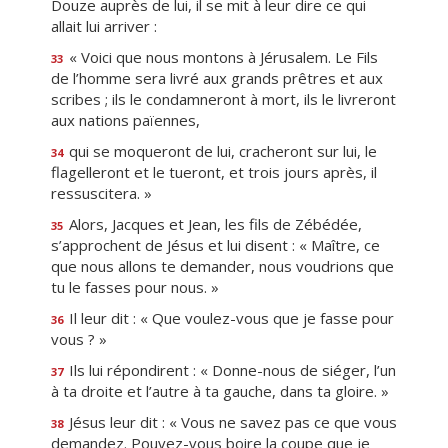
Douze auprès de lui, il se mit à leur dire ce qui
allait lui arriver :
« Voici que nous montons à Jérusalem. Le Fils
33
de l’homme sera livré aux grands prêtres et aux
scribes ; ils le condamneront à mort, ils le livreront
aux nations païennes,
qui se moqueront de lui, cracheront sur lui, le
34
flagelleront et le tueront, et trois jours après, il
ressuscitera. »
Alors, Jacques et Jean, les fils de Zébédée,
35
s’approchent de Jésus et lui disent : « Maître, ce
que nous allons te demander, nous voudrions que
tu le fasses pour nous. »
Il leur dit : « Que voulez-vous que je fasse pour
36
vous ? »
Ils lui répondirent : « Donne-nous de siéger, l’un
37
à ta droite et l’autre à ta gauche, dans ta gloire. »
Jésus leur dit : « Vous ne savez pas ce que vous
38
demandez. Pouvez-vous boire la coupe que je