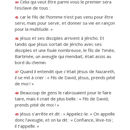
Celui qui veut être parmi vous le premier sera
44
l’esclave de tous :
car le Fils de l’homme n’est pas venu pour être
45
servi, mais pour servir, et donner sa vie en rançon
pour la multitude. »
Jésus et ses disciples arrivent à Jéricho. Et
46
tandis que Jésus sortait de Jéricho avec ses
disciples et une foule nombreuse, le fils de Timée,
Bartimée, un aveugle qui mendiait, était assis au
bord du chemin.
Quand il entendit que c’était Jésus de Nazareth,
47
il se mit à crier : « Fils de David, Jésus, prends pitié
de moi ! »
Beaucoup de gens le rabrouaient pour le faire
48
taire, mais il criait de plus belle : « Fils de David,
prends pitié de moi ! »
Jésus s’arrête et dit : « Appelez-le. » On appelle
49
donc l’aveugle, et on lui dit : « Confiance, lève-toi ;
il t’appelle. »