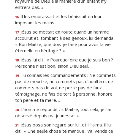
royaume de Dieu à la manière d’un enfant n’y
entrera pas. »
Il les embrassait et les bénissait en leur
16
imposant les mains.
Jésus se mettait en route quand un homme
17
accourut et, tombant à ses genoux, lui demanda :
« Bon Maître, que dois-je faire pour avoir la vie
éternelle en héritage ? »
Jésus lui dit : « Pourquoi dire que je suis bon ?
18
Personne n’est bon, sinon Dieu seul.
Tu connais les commandements : Ne commets
19
pas de meurtre, ne commets pas d’adultère, ne
commets pas de vol, ne porte pas de faux
témoignage, ne fais de tort à personne, honore
ton père et ta mère. »
L’homme répondit : « Maître, tout cela, je l’ai
20
observé depuis ma jeunesse. »
Jésus posa son regard sur lui, et il l’aima. Il lui
21
dit : « Une seule chose te manque : va, vends ce