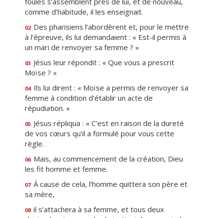
foules s’assemblent près de lui, et de nouveau,
comme d’habitude, il les enseignait.
Des pharisiens l’abordèrent et, pour le mettre
02
à l’épreuve, ils lui demandaient : « Est-il permis à
un mari de renvoyer sa femme ? »
Jésus leur répondit : « Que vous a prescrit
03
Moïse ? »
Ils lui dirent : « Moïse a permis de renvoyer sa
04
femme à condition d’établir un acte de
répudiation. »
Jésus répliqua : « C’est en raison de la dureté
05
de vos cœurs qu’il a formulé pour vous cette
règle.
Mais, au commencement de la création, Dieu
06
les fit homme et femme.
À cause de cela, l’homme quittera son père et
07
sa mère,
il s’attachera à sa femme, et tous deux
08