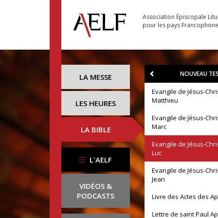
Association Épiscopale Lit
pour les pays Francophon
NOUVEAU TE
LA MESSE
Evangile de Jésus-Chri
Matthieu
LES HEURES
Evangile de Jésus-Chri
Marc
LA BIBLE
Evangile de Jésus-Chri
Luc
L'AELF
Evangile de Jésus-Chri
Jean
VIDÉOS &
PODCASTS
Livre des Actes des A
Lettre de saint Paul A