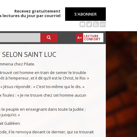
Recevez gratuitement
S'ABONNER
s lectures du jour par courriel
API
LECTURE
A+
CONFORT
T SELON SAINT LUC
emmena chez Pilate.
s trouvé cet homme en train de semer le trouble
 l’empereur, et il dit qu’il est le Christ, le Roi. »
? » Jésus répondit : « C’est toi-même qui le dis. »
x foules : « Je ne trouve chez cet homme aucun
ve le peuple en enseignant dans toute la Judée ;
usqu’ici. »
it Galiléen.
ode, il le renvoya devant ce dernier, qui se trouvait