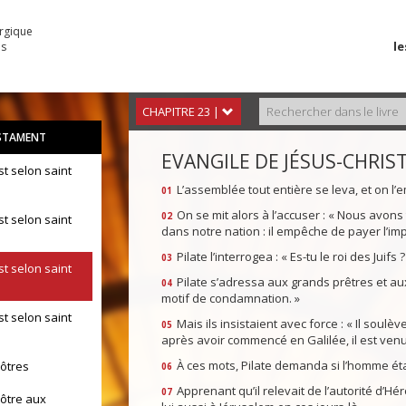
urgique
le
es
CHAPITRE 23 |
STAMENT
EVANGILE DE JÉSUS-CHRIS
st selon saint
L’assemblée tout entière se leva, et on l’
01
On se mit alors à l’accuser : « Nous avon
02
st selon saint
dans notre nation : il empêche de payer l’impôt à
Pilate l’interrogea : « Es-tu le roi des Juifs 
03
st selon saint
Pilate s’adressa aux grands prêtres et au
04
motif de condamnation. »
st selon saint
Mais ils insistaient avec force : « Il soulè
05
après avoir commencé en Galilée, il est venu j
À ces mots, Pilate demanda si l’homme éta
pôtres
06
Apprenant qu’il relevait de l’autorité d’Hér
07
pôtre aux