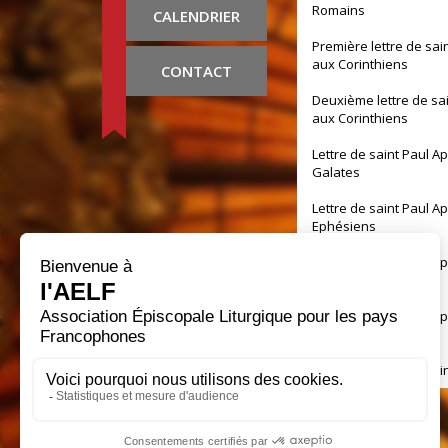
Romains
CALENDRIER
Première lettre de sai
aux Corinthiens
CONTACT
Deuxième lettre de sa
aux Corinthiens
Lettre de saint Paul A
Galates
Lettre de saint Paul A
Ephésiens
Lettre de saint Paul A
Philippiens
Lettre de saint Paul A
Colossiens
Première lettre de sai
aux Thessaloniciens
Deuxième lettre de sa
aux Thessaloniciens