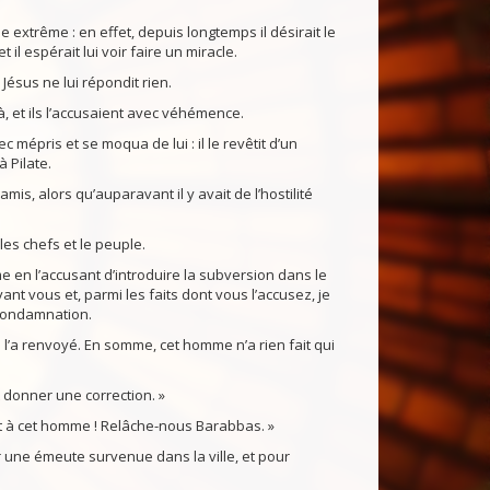
 extrême : en effet, depuis longtemps il désirait le
t il espérait lui voir faire un miracle.
Jésus ne lui répondit rien.
à, et ils l’accusaient avec véhémence.
c mépris et se moqua de lui : il le revêtit d’un
 Pilate.
mis, alors qu’auparavant il y avait de l’hostilité
les chefs et le peuple.
e en l’accusant d’introduire la subversion dans le
vant vous et, parmi les faits dont vous l’accusez, je
condamnation.
s l’a renvoyé. En somme, cet homme n’a rien fait qui
t donner une correction. »
ort à cet homme ! Relâche-nous Barabbas. »
 une émeute survenue dans la ville, et pour