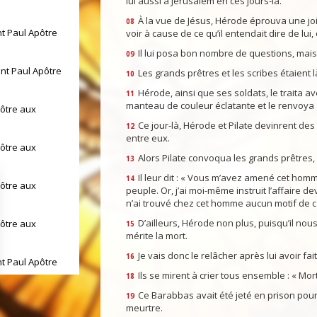
lui aussi à Jérusalem en ces jours-là.
À la vue de Jésus, Hérode éprouva une joie
08
nt Paul Apôtre
voir à cause de ce qu’il entendait dire de lui, e
Il lui posa bon nombre de questions, mais 
09
int Paul Apôtre
Les grands prêtres et les scribes étaient l
10
Hérode, ainsi que ses soldats, le traita ave
11
manteau de couleur éclatante et le renvoya à
pôtre aux
Ce jour-là, Hérode et Pilate devinrent des a
12
entre eux.
pôtre aux
Alors Pilate convoqua les grands prêtres, 
13
Il leur dit : « Vous m’avez amené cet homm
14
pôtre aux
peuple. Or, j’ai moi-même instruit l’affaire de
n’ai trouvé chez cet homme aucun motif de 
D’ailleurs, Hérode non plus, puisqu’il nou
pôtre aux
15
mérite la mort.
Je vais donc le relâcher après lui avoir fai
16
nt Paul Apôtre
Ils se mirent à crier tous ensemble : « M
18
Ce Barabbas avait été jeté en prison pour
19
int Paul Apôtre
meurtre.