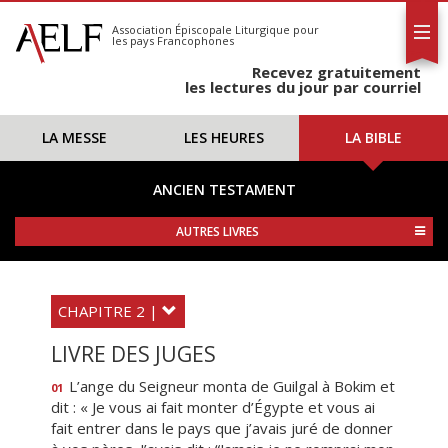
L'AELF
S'abonner
Association Épiscopale Liturgique
pour
les pays Francophones
Calendrier
Recevez gratuitement
Contact
les lectures du jour par courriel
LA MESSE
LES HEURES
LA BIBLE
ANCIEN TESTAMENT
AUTRES LIVRES
CHAPITRE 2 |
LIVRE DES JUGES
L’ange du Seigneur monta de Guilgal à Bokim et
01
dit : « Je vous ai fait monter d’Égypte et vous ai
fait entrer dans le pays que j’avais juré de donner