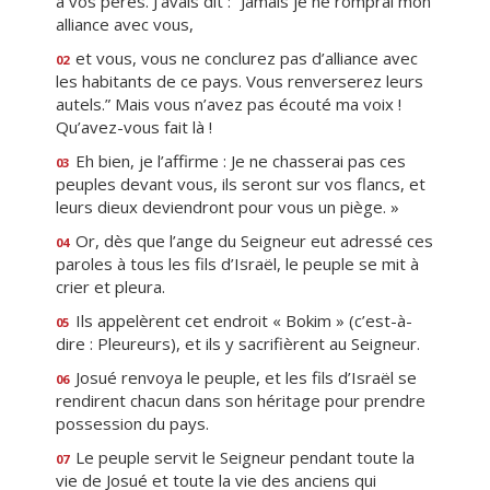
à vos pères. J’avais dit : “Jamais je ne romprai mon
alliance avec vous,
et vous, vous ne conclurez pas d’alliance avec
02
les habitants de ce pays. Vous renverserez leurs
autels.” Mais vous n’avez pas écouté ma voix !
Qu’avez-vous fait là !
Eh bien, je l’affirme : Je ne chasserai pas ces
03
peuples devant vous, ils seront sur vos flancs, et
leurs dieux deviendront pour vous un piège. »
Or, dès que l’ange du Seigneur eut adressé ces
04
paroles à tous les fils d’Israël, le peuple se mit à
crier et pleura.
Ils appelèrent cet endroit « Bokim » (c’est-à-
05
dire : Pleureurs), et ils y sacrifièrent au Seigneur.
Josué renvoya le peuple, et les fils d’Israël se
06
rendirent chacun dans son héritage pour prendre
possession du pays.
Le peuple servit le Seigneur pendant toute la
07
vie de Josué et toute la vie des anciens qui