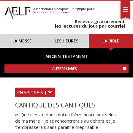
L'AELF
S'abonner
Association Épiscopale Liturgique
pour
les pays Francophones
Calendrier
Recevez gratuitement
Contact
les lectures du jour par courriel
LA MESSE
LES HEURES
LA BIBLE
ANCIEN TESTAMENT
AUTRES LIVRES
CHAPITRE 8 |
CANTIQUE DES CANTIQUES
Que n’es-tu pour moi un frère, nourri aux seins
01
de ma mère ? Je te rencontrerais au dehors et je
t’embrasserais sans paraître méprisable !