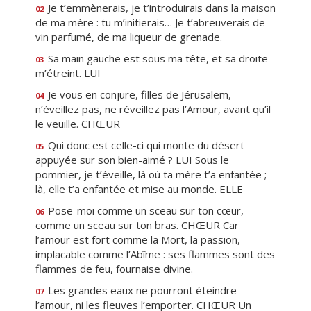
Je t’emmènerais, je t’introduirais dans la maison
02
de ma mère : tu m’initierais… Je t’abreuverais de
vin parfumé, de ma liqueur de grenade.
Sa main gauche est sous ma tête, et sa droite
03
m’étreint. LUI
Je vous en conjure, filles de Jérusalem,
04
n’éveillez pas, ne réveillez pas l’Amour, avant qu’il
le veuille. CHŒUR
Qui donc est celle-ci qui monte du désert
05
appuyée sur son bien-aimé ? LUI Sous le
pommier, je t’éveille, là où ta mère t’a enfantée ;
là, elle t’a enfantée et mise au monde. ELLE
Pose-moi comme un sceau sur ton cœur,
06
comme un sceau sur ton bras. CHŒUR Car
l’amour est fort comme la Mort, la passion,
implacable comme l’Abîme : ses flammes sont des
flammes de feu, fournaise divine.
Les grandes eaux ne pourront éteindre
07
l’amour, ni les fleuves l’emporter. CHŒUR Un