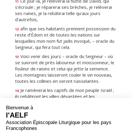
Ce jour-là, je relèverai la hutte de David, qui
11
s’écroule ; je réparerai ses brèches, je relèverai
ses ruines, je la rebâtirai telle qu’aux jours
d’autrefois,
afin que ses habitants prennent possession du
12
reste d’Édom et de toutes les nations sur
lesquelles mon nom fut jadis invoqué, – oracle du
Seigneur, qui fera tout cela.
Voici venir des jours – oracle du Seigneur – où
13
se suivront de près laboureur et moissonneur, le
fouleur de raisins et celui qui jette la semence.
Les montagnes laisseront couler le vin nouveau,
toutes les collines en seront ruisselantes.
Je ramènerai les captifs de mon peuple Israël ;
14
ils rebâtiront les villes dévastées et les
habiteront ; ils planteront des vignes et en boiront
le vin ; ils cultiveront des jardins et en mangeront
les fruits.
Je les planterai sur leur sol, et jamais plus ils ne
15
seront arrachés du sol que je leur ai donné. Le