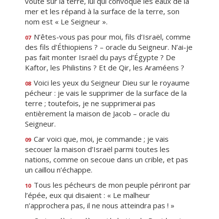
voûte sur la terre, lui qui convoque les eaux de la
mer et les répand à la surface de la terre, son
nom est « Le Seigneur ».
N’êtes-vous pas pour moi, fils d’Israël, comme
07
des fils d’Éthiopiens ? – oracle du Seigneur. N’ai-je
pas fait monter Israël du pays d’Égypte ? De
Kaftor, les Philistins ? Et de Qir, les Araméens ?
Voici les yeux du Seigneur Dieu sur le royaume
08
pécheur : je vais le supprimer de la surface de la
terre ; toutefois, je ne supprimerai pas
entièrement la maison de Jacob – oracle du
Seigneur.
Car voici que, moi, je commande ; je vais
09
secouer la maison d’Israël parmi toutes les
nations, comme on secoue dans un crible, et pas
un caillou n’échappe.
Tous les pécheurs de mon peuple périront par
10
l’épée, eux qui disaient : « Le malheur
n’approchera pas, il ne nous atteindra pas ! »