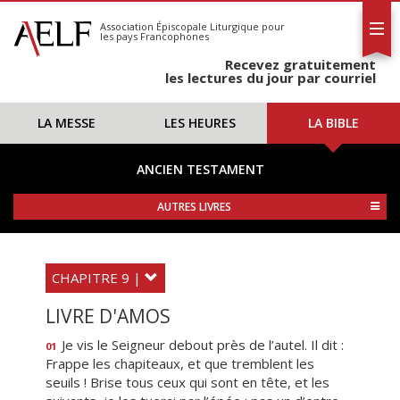
L'AELF
S'abonner
Association Épiscopale Liturgique
pour
les pays Francophones
Calendrier
Recevez gratuitement
Contact
les lectures du jour par courriel
LA MESSE
LES HEURES
LA BIBLE
ANCIEN TESTAMENT
AUTRES LIVRES
CHAPITRE 9 |
LIVRE D'AMOS
Je vis le Seigneur debout près de l’autel. Il dit :
01
Frappe les chapiteaux, et que tremblent les
seuils ! Brise tous ceux qui sont en tête, et les