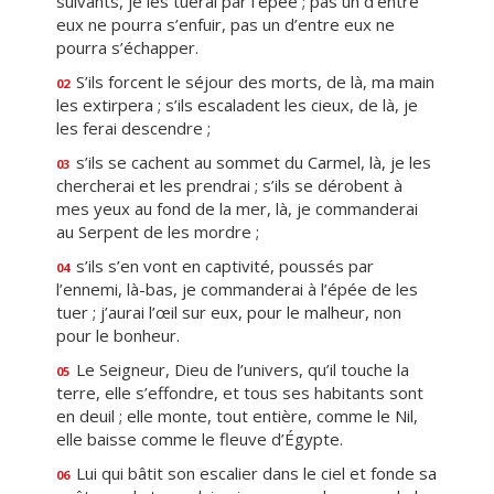
suivants, je les tuerai par l’épée ; pas un d’entre
eux ne pourra s’enfuir, pas un d’entre eux ne
pourra s’échapper.
S’ils forcent le séjour des morts, de là, ma main
02
les extirpera ; s’ils escaladent les cieux, de là, je
les ferai descendre ;
s’ils se cachent au sommet du Carmel, là, je les
03
chercherai et les prendrai ; s’ils se dérobent à
mes yeux au fond de la mer, là, je commanderai
au Serpent de les mordre ;
s’ils s’en vont en captivité, poussés par
04
l’ennemi, là-bas, je commanderai à l’épée de les
tuer ; j’aurai l’œil sur eux, pour le malheur, non
pour le bonheur.
Le Seigneur, Dieu de l’univers, qu’il touche la
05
terre, elle s’effondre, et tous ses habitants sont
en deuil ; elle monte, tout entière, comme le Nil,
elle baisse comme le fleuve d’Égypte.
Lui qui bâtit son escalier dans le ciel et fonde sa
06