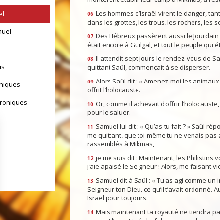
Les hommes d’Israël virent le danger, tant
el
06
dans les grottes, les trous, les rochers, les s
muel
Des Hébreux passèrent aussi le Jourdain 
07
était encore à Guilgal, et tout le peuple qui ét
Il attendit sept jours le rendez-vous de S
08
is
quittant Saül, commençait à se disperser.
Alors Saül dit : « Amenez-moi les animaux po
09
oniques
offrit l’holocauste.
hroniques
Or, comme il achevait d’offrir l’holocauste,
10
pour le saluer.
Samuel lui dit : « Qu’as-tu fait ? » Saül ré
11
me quittant, que toi-même tu ne venais pas a
rassemblés à Mikmas,
je me suis dit : Maintenant, les Philistin
12
j’aie apaisé le Seigneur ! Alors, me faisant vio
Samuel dit à Saül : « Tu as agi comme un
13
Seigneur ton Dieu, ce qu’il t’avait ordonné. A
Israël pour toujours.
yrs d'Israël
Mais maintenant ta royauté ne tiendra p
14