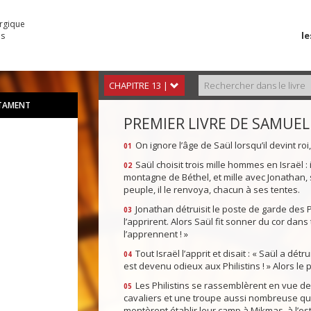
urgique
le
es
CHAPITRE 13 |
STAMENT
PREMIER LIVRE DE SAMUEL
On ignore l’âge de Saül lorsqu’il devint roi,
01
Saül choisit trois mille hommes en Israël :
02
montagne de Béthel, et mille avec Jonathan, 
peuple, il le renvoya, chacun à ses tentes.
Jonathan détruisit le poste de garde des Phi
03
l’apprirent. Alors Saül fit sonner du cor dans
l’apprennent ! »
Tout Israël l’apprit et disait : « Saül a détr
04
est devenu odieux aux Philistins ! » Alors le 
Les Philistins se rassemblèrent en vue de c
05
cavaliers et une troupe aussi nombreuse que 
montèrent établir leur camp à Mikmas, à l’es