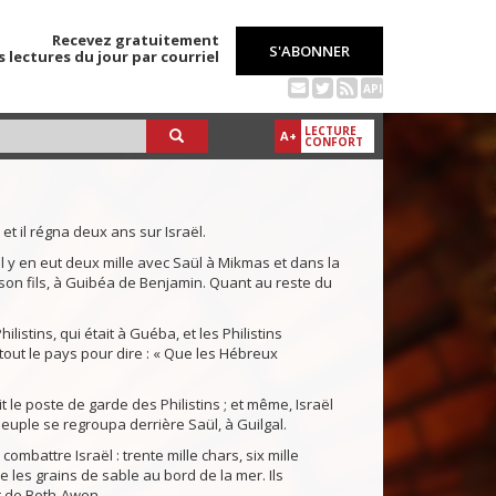
Recevez gratuitement
S'ABONNER
s lectures du jour par courriel
API
LECTURE
A+
CONFORT
 et il régna deux ans sur Israël.
 il y en eut deux mille avec Saül à Mikmas et dans la
son fils, à Guibéa de Benjamin. Quant au reste du
listins, qui était à Guéba, et les Philistins
 tout le pays pour dire : « Que les Hébreux
uit le poste de garde des Philistins ; et même, Israël
peuple se regroupa derrière Saül, à Guilgal.
ombattre Israël : trente mille chars, six mille
les grains de sable au bord de la mer. Ils
t de Beth-Awen.