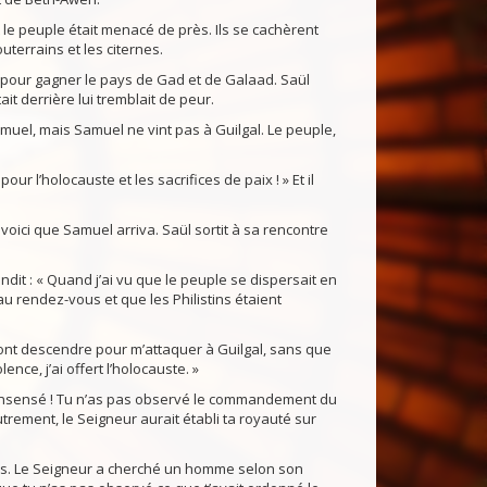
 le peuple était menacé de près. Ils se cachèrent
outerrains et les citernes.
pour gagner le pays de Gad et de Galaad. Saül
ait derrière lui tremblait de peur.
amuel, mais Samuel ne vint pas à Guilgal. Le peuple,
ur l’holocauste et les sacrifices de paix ! » Et il
 voici que Samuel arriva. Saül sortit à sa rencontre
pondit : « Quand j’ai vu que le peuple se dispersait en
u rendez-vous et que les Philistins étaient
s vont descendre pour m’attaquer à Guilgal, sans que
lence, j’ai offert l’holocauste. »
 insensé ! Tu n’as pas observé le commandement du
utrement, le Seigneur aurait établi ta royauté sur
as. Le Seigneur a cherché un homme selon son