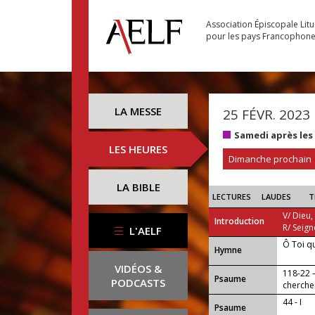
Association Épiscopale Lit
pour les pays Francophon
LA MESSE
25 FÉVR. 2023
Samedi après les
LES HEURES
Dimanche prochain
LA BIBLE
LECTURES
LAUDES
T
V/ Dieu,
Introduction
R/ Seign
L'AELF
Ô Toi q
...
Hymne
VIDÉOS &
118-22 
Psaume
PODCASTS
chercher
44 - I
Psaume