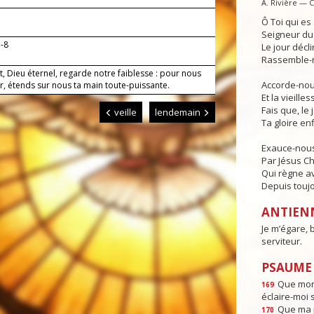
A. Rivière — 
Ô Toi qui e
Seigneur du 
b-8
Le jour déclin
Rassemble-n
t, Dieu éternel, regarde notre faiblesse : pour nous
Accorde-nous
r, étends sur nous ta main toute-puissante.
Et la vieille
Fais que, le 
veille
lendemain
Ta gloire enf
Exauce-nous
Par Jésus Ch
Qui règne av
Depuis toujo
ANTIEN
Je m’égare, 
serviteur.
PSAUME :
Que mon 
169
éclaire-moi 
Que ma p
170