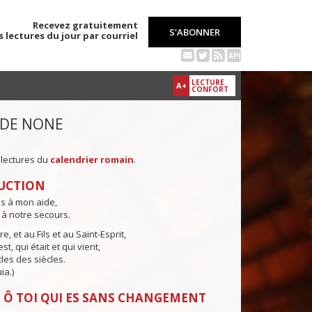
Recevez gratuitement
S'ABONNER
s lectures du jour par courriel
API
LECTURE
A+
CONFORT
 DE NONE
 lectures du
calendrier romain
.
UCTION
ns à mon aide,
 à notre secours.
e, et au Fils et au Saint-Esprit,
st, qui était et qui vient,
cles des siècles.
ia.)
 Ô TOI QUI ES SANS CHANGEMENT