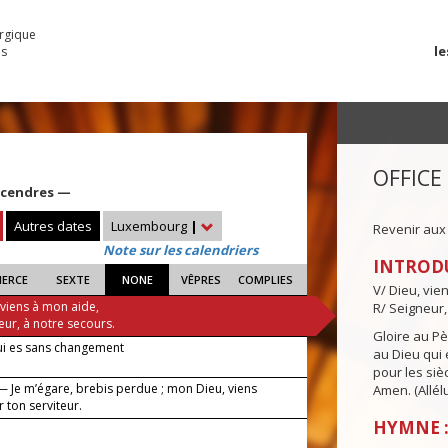
urgique
le
es
OFFICE
 cendres —
Autres dates
Luxembourg
|
Revenir aux
Note sur les calendriers
INTROD
IERCE
SEXTE
NONE
VÊPRES
COMPLIES
V/ Dieu, vie
 viens à mon aide,
R/ Seigneur,
eur, à notre secours.
Gloire au Pèr
ui es sans changement
au Dieu qui e
pour les siè
— Je m’égare, brebis perdue ; mon Dieu, viens
Amen. (Allélu
 ton serviteur.
HYMNE :