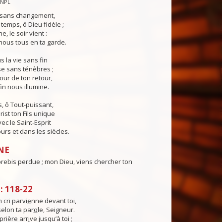
CNPL
s sans changement,
temps, ô Dieu fidèle ;
e, le soir vient :
ous tous en ta garde.
 la vie sans fin
sse sans ténèbres ;
jour de ton retour,
in nous illumine.
, ô Tout-puissant,
rist ton Fils unique
ec le Saint-Esprit
urs et dans les siècles.
NE
brebis perdue ; mon Dieu, viens chercher ton
 118-22
cri parvi
e
nne devant toi,
selon ta par
o
le, Seigneur.
rière arr
i
ve jusqu’à toi ;