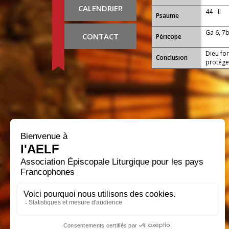
CALENDRIER
44 - II
Psaume
Ga 6, 7
CONTACT
Péricope
Dieu for
Conclusion
protége