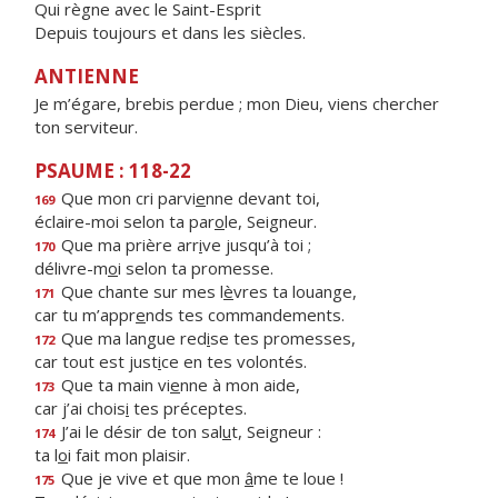
Qui règne avec le Saint-Esprit
Depuis toujours et dans les siècles.
ANTIENNE
Je m’égare, brebis perdue ; mon Dieu, viens chercher
ton serviteur.
PSAUME : 118-22
Que mon cri parvi
e
nne devant toi,
169
éclaire-moi selon ta par
o
le, Seigneur.
Que ma prière arr
i
ve jusqu’à toi ;
170
délivre-m
o
i selon ta promesse.
Que chante sur mes l
è
vres ta louange,
171
car tu m’appr
e
nds tes commandements.
Que ma langue red
i
se tes promesses,
172
car tout est just
i
ce en tes volontés.
Que ta main vi
e
nne à mon aide,
173
car j’ai chois
i
tes préceptes.
J’ai le désir de ton sal
u
t, Seigneur :
174
ta l
o
i fait mon plaisir.
Que je vive et que mon
â
me te loue !
175