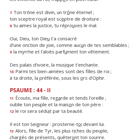
Ton trône est divin, un tr
ô
ne éternel ;
7
ton sceptre royal est sc
e
ptre de droiture :
tu aimes la justice, tu répro
u
ves le mal.
8
Oui, Dieu, ton Die
u
t'a consacré
d'une onction de joie, comme auc
u
n de tes semblables ;
la myrrhe et l'aloès parf
u
ment ton vêtement.
9
Des palais d'ivoire, la mus
i
que t'enchante.
Parmi tes bien-aimées sont des f
lles de roi ;
10
à ta droite, la préférée, sous les
o
rs d'Ophir.
PSAUME : 44 - II
Écoute, ma fille, reg
a
rde et tends l'oreille ;
11
oublie ton peuple et la mais
o
n de ton père :
le roi sera sédu
i
t par ta beauté.
12
Il est ton Seigneur : prosterne-t
o
i devant lui.
Alors, fille de Tyr, les plus r
i
ches du peuple,
13
chargés de présents, quêter
o
nt ton sourire.