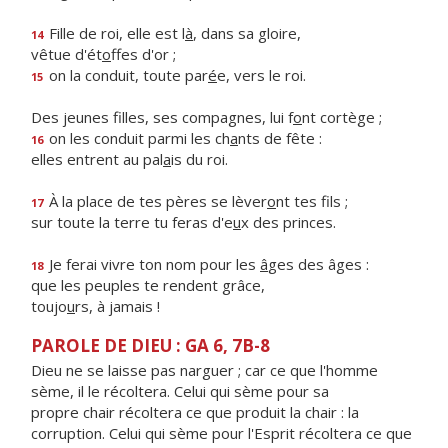
Fille de roi, elle est l
à
, dans sa gloire,
14
vêtue d'ét
o
ffes d'or ;
on la conduit, toute par
é
e, vers le roi.
15
Des jeunes filles, ses compagnes, lui f
o
nt cortège ;
on les conduit parmi les ch
a
nts de fête :
16
elles entrent au pal
a
is du roi.
À la place de tes pères se lèver
o
nt tes fils ;
17
sur toute la terre tu feras d'e
u
x des princes.
Je ferai vivre ton nom pour les
â
ges des âges :
18
que les peuples te rendent grâce,
toujo
u
rs, à jamais !
PAROLE DE DIEU : GA 6, 7B-8
Dieu ne se laisse pas narguer ; car ce que l'homme
sème, il le récoltera. Celui qui sème pour sa
propre chair récoltera ce que produit la chair : la
corruption. Celui qui sème pour l'Esprit récoltera ce que