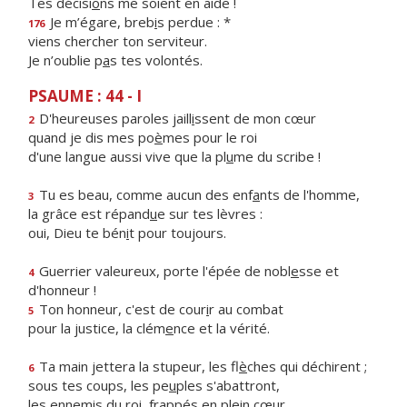
Tes décisi
o
ns me soient en aide !
Je m’égare, breb
i
s perdue : *
176
viens chercher ton serviteur.
Je n’oublie p
a
s tes volontés.
PSAUME : 44 - I
D'heureuses paroles jaill
i
ssent de mon cœur
2
quand je dis mes po
è
mes pour le roi
d'une langue aussi vive que la pl
u
me du scribe !
Tu es beau, comme aucun des enf
a
nts de l'homme,
3
la grâce est répand
u
e sur tes lèvres :
oui, Dieu te bén
i
t pour toujours.
Guerrier valeureux, porte l'épée de nobl
e
sse et
4
d'honneur !
Ton honneur, c'est de cour
i
r au combat
5
pour la justice, la clém
e
nce et la vérité.
Ta main jettera la stupeur, les fl
è
ches qui déchirent ;
6
sous tes coups, les pe
u
ples s'abattront,
les ennemis du roi, frapp
é
s en plein cœur.