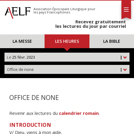
L'AELF
S'abonner
Association Épiscopale Liturgique
pour
les pays Francophones
Calendrier
Recevez gratuitement
Contact
les lectures du jour par courriel
LA MESSE
LES HEURES
LA BIBLE
Le
25 févr. 2023
|
Office de none
|
OFFICE DE NONE
Revenir aux lectures du
calendrier romain
.
INTRODUCTION
V/ Dieu, viens à mon aide,