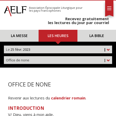
L'AELF
S'abonner
Association Épiscopale Liturgique
pour
les pays Francophones
Calendrier
Recevez gratuitement
Contact
les lectures du jour par courriel
LA MESSE
LES HEURES
LA BIBLE
Le
25 févr. 2023
|
Office de none
|
OFFICE DE NONE
Revenir aux lectures du
calendrier romain
.
INTRODUCTION
V/ Dieu, viens à mon aide,