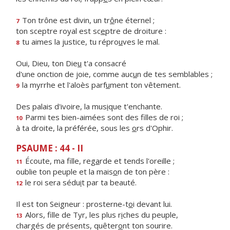
Ton trône est divin, un tr
ô
ne éternel ;
7
ton sceptre royal est sc
e
ptre de droiture :
tu aimes la justice, tu répro
u
ves le mal.
8
Oui, Dieu, ton Die
u
t'a consacré
d'une onction de joie, comme auc
u
n de tes semblables ;
la myrrhe et l'aloès parf
u
ment ton vêtement.
9
Des palais d'ivoire, la mus
i
que t'enchante.
Parmi tes bien-aimées sont des f
lles de roi ;
10
à ta droite, la préférée, sous les
o
rs d'Ophir.
PSAUME : 44 - II
Écoute, ma fille, reg
a
rde et tends l'oreille ;
11
oublie ton peuple et la mais
o
n de ton père :
le roi sera sédu
i
t par ta beauté.
12
Il est ton Seigneur : prosterne-t
o
i devant lui.
Alors, fille de Tyr, les plus r
i
ches du peuple,
13
chargés de présents, quêter
o
nt ton sourire.