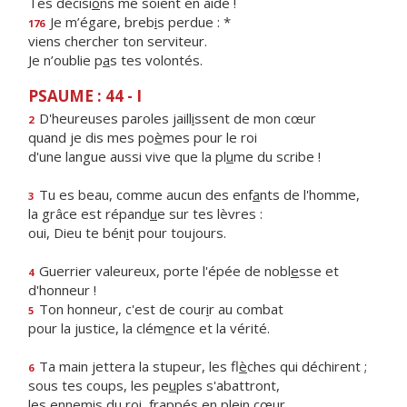
Tes décisi
o
ns me soient en aide !
Je m’égare, breb
i
s perdue : *
176
viens chercher ton serviteur.
Je n’oublie p
a
s tes volontés.
PSAUME : 44 - I
D'heureuses paroles jaill
i
ssent de mon cœur
2
quand je dis mes po
è
mes pour le roi
d'une langue aussi vive que la pl
u
me du scribe !
Tu es beau, comme aucun des enf
a
nts de l'homme,
3
la grâce est répand
u
e sur tes lèvres :
oui, Dieu te bén
i
t pour toujours.
Guerrier valeureux, porte l'épée de nobl
e
sse et
4
d'honneur !
Ton honneur, c'est de cour
i
r au combat
5
pour la justice, la clém
e
nce et la vérité.
Ta main jettera la stupeur, les fl
è
ches qui déchirent ;
6
sous tes coups, les pe
u
ples s'abattront,
les ennemis du roi, frapp
é
s en plein cœur.