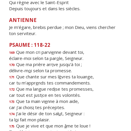
Qui règne avec le Saint-Esprit
Depuis toujours et dans les siècles.
ANTIENNE
Je m’égare, brebis perdue ; mon Dieu, viens chercher
ton serviteur.
PSAUME : 118-22
Que mon cri parvi
e
nne devant toi,
169
éclaire-moi selon ta par
o
le, Seigneur.
Que ma prière arr
i
ve jusqu’à toi ;
170
délivre-m
o
i selon ta promesse.
Que chante sur mes l
è
vres ta louange,
171
car tu m’appr
e
nds tes commandements.
Que ma langue red
i
se tes promesses,
172
car tout est just
i
ce en tes volontés.
Que ta main vi
e
nne à mon aide,
173
car j’ai chois
i
tes préceptes.
J’ai le désir de ton sal
u
t, Seigneur :
174
ta l
o
i fait mon plaisir.
Que je vive et que mon
â
me te loue !
175