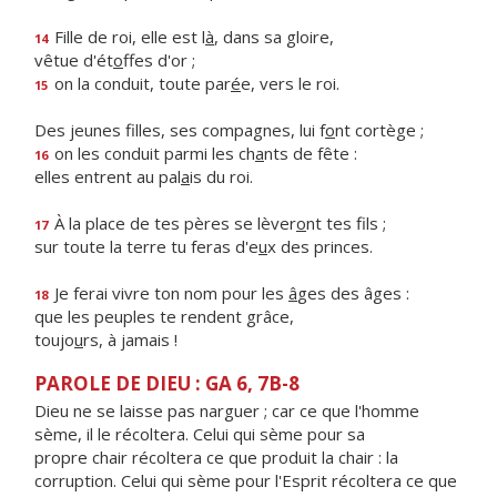
Fille de roi, elle est l
à
, dans sa gloire,
14
vêtue d'ét
o
ffes d'or ;
on la conduit, toute par
é
e, vers le roi.
15
Des jeunes filles, ses compagnes, lui f
o
nt cortège ;
on les conduit parmi les ch
a
nts de fête :
16
elles entrent au pal
a
is du roi.
À la place de tes pères se lèver
o
nt tes fils ;
17
sur toute la terre tu feras d'e
u
x des princes.
Je ferai vivre ton nom pour les
â
ges des âges :
18
que les peuples te rendent grâce,
toujo
u
rs, à jamais !
PAROLE DE DIEU : GA 6, 7B-8
Dieu ne se laisse pas narguer ; car ce que l'homme
sème, il le récoltera. Celui qui sème pour sa
propre chair récoltera ce que produit la chair : la
corruption. Celui qui sème pour l'Esprit récoltera ce que