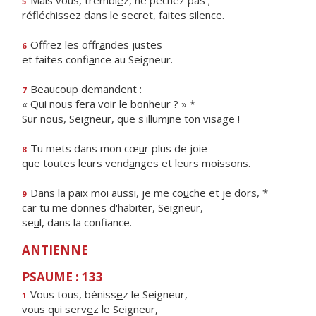
Mais vous, trembl
e
z, ne péchez pas ;
5
réfléchissez dans le secret, f
a
ites silence.
Offrez les offr
a
ndes justes
6
et faites confi
a
nce au Seigneur.
Beaucoup demandent :
7
« Qui nous fera v
o
ir le bonheur ? » *
Sur nous, Seigneur, que s'illum
i
ne ton visage !
Tu mets dans mon cœ
u
r plus de joie
8
que toutes leurs vend
a
nges et leurs moissons.
Dans la paix moi aussi, je me co
u
che et je dors, *
9
car tu me donnes d'habiter, Seigneur,
se
u
l, dans la confiance.
ANTIENNE
PSAUME : 133
Vous tous, béniss
e
z le Seigneur,
1
vous qui serv
e
z le Seigneur,