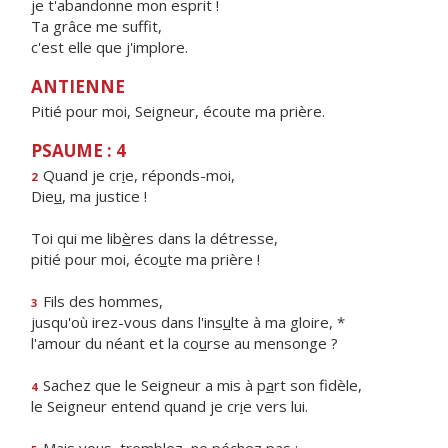
je t'abandonne mon esprit !
Ta grâce me suffit,
c'est elle que j'implore.
ANTIENNE
Pitié pour moi, Seigneur, écoute ma prière.
PSAUME : 4
Quand je cr
i
e, réponds-moi,
2
Die
u
, ma justice !
Toi qui me lib
è
res dans la détresse,
pitié pour moi, éco
u
te ma prière !
Fils des hommes,
3
jusqu'où irez-vous dans l'ins
u
lte à ma gloire, *
l'amour du néant et la co
u
rse au mensonge ?
Sachez que le Seigneur a mis à p
a
rt son fidèle,
4
le Seigneur entend quand je cr
i
e vers lui.