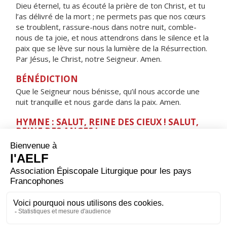
Dieu éternel, tu as écouté la prière de ton Christ, et tu
l’as délivré de la mort ; ne permets pas que nos cœurs
se troublent, rassure-nous dans notre nuit, comble-
nous de ta joie, et nous attendrons dans le silence et la
paix que se lève sur nous la lumière de la Résurrection.
Par Jésus, le Christ, notre Seigneur. Amen.
BÉNÉDICTION
Que le Seigneur nous bénisse, qu’il nous accorde une
nuit tranquille et nous garde dans la paix. Amen.
HYMNE : SALUT, REINE DES CIEUX ! SALUT,
REINE DES ANGES !
Salut, Reine des cieux ! Salut, Reine des anges !
Salut, Tige féconde ! Salut, Porte du ciel !
Par toi, la lumière s'est levée sur le monde.
Réjouis-toi, Vierge glorieuse,
belle entre toutes les femmes !
Salut, splendeur radieuse :
implore le Christ pour nous.