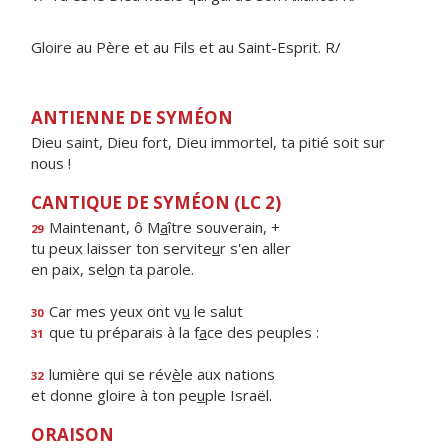
Gloire au Père et au Fils et au Saint-Esprit. R/
ANTIENNE DE SYMÉON
Dieu saint, Dieu fort, Dieu immortel, ta pitié soit sur
nous !
CANTIQUE DE SYMÉON (LC 2)
Maintenant, ô M
a
ître souverain, +
29
tu peux laisser ton servite
u
r s'en aller
en paix, sel
o
n ta parole.
Car mes yeux ont v
u
le salut
30
que tu préparais à la f
a
ce des peuples :
31
lumière qui se rév
è
le aux nations
32
et donne gloire à ton pe
u
ple Israël.
ORAISON