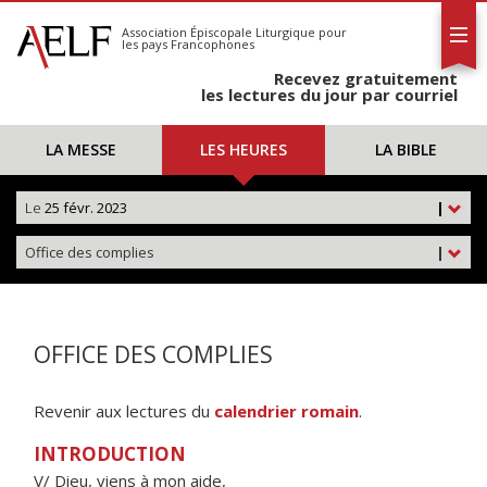
L'AELF
S'abonner
Association Épiscopale Liturgique
pour
les pays Francophones
Calendrier
Recevez gratuitement
Contact
les lectures du jour par courriel
LA MESSE
LES HEURES
LA BIBLE
Le
25 févr. 2023
|
Office des complies
|
OFFICE DES COMPLIES
Revenir aux lectures du
calendrier romain
.
INTRODUCTION
V/ Dieu, viens à mon aide,