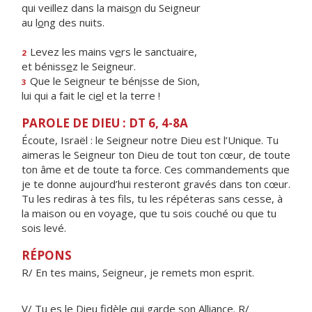
qui veillez dans la mais
o
n du Seigneur
au l
o
ng des nuits.
Levez les mains v
e
rs le sanctuaire,
2
et béniss
e
z le Seigneur.
Que le Seigneur te bén
i
sse de Sion,
3
lui qui a fait le ci
e
l et la terre !
PAROLE DE DIEU : DT 6, 4-8A
Écoute, Israël : le Seigneur notre Dieu est l’Unique. Tu
aimeras le Seigneur ton Dieu de tout ton cœur, de toute
ton âme et de toute ta force. Ces commandements que
je te donne aujourd’hui resteront gravés dans ton cœur.
Tu les rediras à tes fils, tu les répéteras sans cesse, à
la maison ou en voyage, que tu sois couché ou que tu
sois levé.
RÉPONS
R/ En tes mains, Seigneur, je remets mon esprit.
V/ Tu es le Dieu fidèle qui garde son Alliance. R/