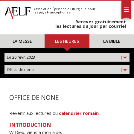
L'AELF
S'abonner
Association Épiscopale Liturgique
pour
les pays Francophones
Calendrier
Recevez gratuitement
Contact
les lectures du jour par courriel
LA MESSE
LES HEURES
LA BIBLE
Le
26 févr. 2023
|
Office de none
|
OFFICE DE NONE
Revenir aux lectures du
calendrier romain
.
INTRODUCTION
V/ Dieu, viens à mon aide,