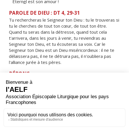
Étern
e
l est son amour !
PAROLE DE DIEU : DT 4, 29-31
Tu rechercheras le Seigneur ton Dieu : tu le trouveras si
tu le cherches de tout ton cœur, de tout ton être.
Quand tu seras dans la détresse, quand tout cela
t'arrivera, dans les jours à venir, tu reviendras au
Seigneur ton Dieu, et tu écouteras sa voix. Car le
Seigneur ton Dieu est un Dieu miséricordieux : il ne te
délaissera pas, il ne te détruira pas, il n'oubliera pas
l'alliance jurée à tes pères.
RÉPONS
V/ Le sacrifice qui plaît à Dieu, c'est un esprit brisé :
ne repousse pas, mon Dieu, un cœur brisé, broyé.
ORAISON
Accorde-nous, Dieu tout-puissant, tout au long de ce
Carême, de progresser dans la connaissance de Jésus
Christ et de nous ouvrir à sa lumière par une vie de plus
en plus fidèle. Lui qui règne.