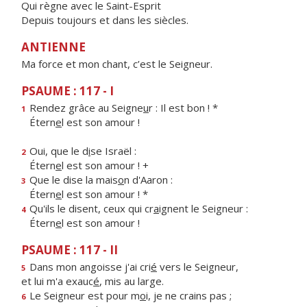
Qui règne avec le Saint-Esprit
Depuis toujours et dans les siècles.
ANTIENNE
Ma force et mon chant, c’est le Seigneur.
PSAUME : 117 - I
Rendez grâce au Seigne
u
r : Il est bon ! *
1
Étern
e
l est son amour !
Oui, que le d
i
se Israël :
2
Étern
e
l est son amour ! +
Que le dise la mais
o
n d'Aaron :
3
Étern
e
l est son amour ! *
Qu'ils le disent, ceux qui cr
a
ignent le Seigneur :
4
Étern
e
l est son amour !
PSAUME : 117 - II
Dans mon angoisse j'ai cri
é
vers le Seigneur,
5
et lui m'a exauc
é
, mis au large.
Le Seigneur est pour m
o
i, je ne crains pas ;
6