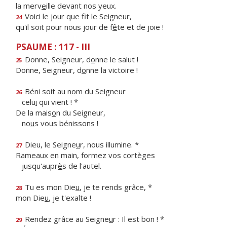
la merv
e
ille devant nos yeux.
Voici le jour que f
t le Seigneur,
24
qu'il soit pour nous jour de f
ê
te et de joie !
PSAUME : 117 - III
Donne, Seigneur, d
o
nne le salut !
25
Donne, Seigneur, d
o
nne la victoire !
Béni soit au n
o
m du Seigneur
26
celu
i
qui vient ! *
De la mais
o
n du Seigneur,
no
u
s vous bénissons !
Dieu, le Seigne
u
r, nous illumine. *
27
Rameaux en main, formez vos cortèges
jusqu'aupr
è
s de l'autel.
Tu es mon Die
u
, je te rends grâce, *
28
mon Die
u
, je t'exalte !
Rendez grâce au Seigne
u
r : Il est bon ! *
29