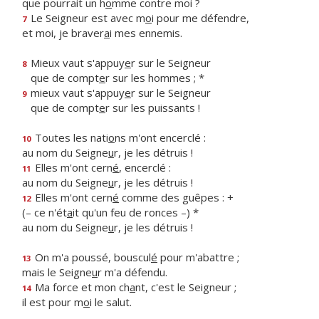
que pourrait un h
o
mme contre moi ?
Le Seigneur est avec m
o
i pour me défendre,
7
et moi, je braver
a
i mes ennemis.
Mieux vaut s'appuy
e
r sur le Seigneur
8
que de compt
e
r sur les hommes ; *
mieux vaut s'appuy
e
r sur le Seigneur
9
que de compt
e
r sur les puissants !
Toutes les nati
o
ns m'ont encerclé :
10
au nom du Seigne
u
r, je les détruis !
Elles m'ont cern
é
, encerclé :
11
au nom du Seigne
u
r, je les détruis !
Elles m'ont cern
é
comme des guêpes : +
12
(– ce n'ét
a
it qu'un feu de ronces –) *
au nom du Seigne
u
r, je les détruis !
On m'a poussé, bouscul
é
pour m'abattre ;
13
mais le Seigne
u
r m'a défendu.
Ma force et mon ch
a
nt, c'est le Seigneur ;
14
il est pour m
o
i le salut.