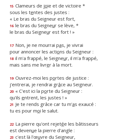
Clameurs de j
o
ie et de victoire *
15
sous les t
e
ntes des justes :
« Le bras du Seigneur est fort,
le bras du Seigne
u
r se lève, *
16
le bras du Seigne
u
r est fort ! »
Non, je ne mourrai p
a
s, je vivrai
17
pour annoncer les acti
o
ns du Seigneur :
il m'a frappé, le Seigne
u
r, il m'a frappé,
18
mais sans me livr
e
r à la mort.
Ouvrez-moi les p
o
rtes de justice :
19
j'entrerai, je rendrai gr
â
ce au Seigneur.
« C'est ici la p
o
rte du Seigneur :
20
qu'ils
e
ntrent, les justes ! »
Je te rends grâce car tu m'
a
s exaucé :
21
tu es pour m
o
i le salut.
La pierre qu'ont rejet
é
e les bâtisseurs
22
est deven
u
e la pierre d'angle :
c'est là l'œ
u
vre du Seigneur,
23