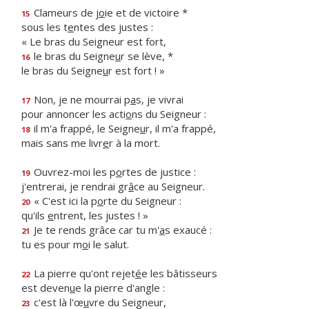
Clameurs de j
o
ie et de victoire *
15
sous les t
e
ntes des justes :
« Le bras du Seigneur est fort,
le bras du Seigne
u
r se lève, *
16
le bras du Seigne
u
r est fort ! »
Non, je ne mourrai p
a
s, je vivrai
17
pour annoncer les acti
o
ns du Seigneur :
il m'a frappé, le Seigne
u
r, il m'a frappé,
18
mais sans me livr
e
r à la mort.
Ouvrez-moi les p
o
rtes de justice :
19
j'entrerai, je rendrai gr
â
ce au Seigneur.
« C'est ici la p
o
rte du Seigneur :
20
qu'ils
e
ntrent, les justes ! »
Je te rends grâce car tu m'
a
s exaucé :
21
tu es pour m
o
i le salut.
La pierre qu'ont rejet
é
e les bâtisseurs
22
est deven
u
e la pierre d'angle :
c'est là l'œ
u
vre du Seigneur,
23