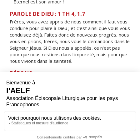
Étern
e
l est son amour !
PAROLE DE DIEU : 1 TH 4, 1.7
Frères, vous avez appris de nous comment il faut vous
conduire pour plaire à Dieu ; et c'est ainsi que vous vous
conduisez déjà. Faites donc de nouveaux progrès, nous
vous en prions, frères, nous vous le demandons dans le
Seigneur Jésus. Si Dieu nous a appelés, ce n'est pas
pour que nous restions dans l'impureté, mais pour que
nous vivions dans la sainteté.
RÉPONS
V/ Crée en moi un cœur pur, ô mon Dieu,
renouvelle et raffermis au fond de moi mon esprit.
ORAISON
Accorde-nous, Dieu tout-puissant, tout au long de ce
Carême, de progresser dans la connaissance de Jésus
Christ et de nous ouvrir à sa lumière par une vie de plus
en plus fidèle. Lui qui règne.