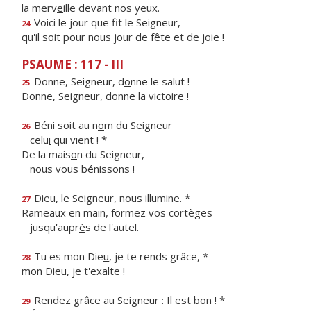
la merv
e
ille devant nos yeux.
Voici le jour que f
t le Seigneur,
24
qu'il soit pour nous jour de f
ê
te et de joie !
PSAUME : 117 - III
Donne, Seigneur, d
o
nne le salut !
25
Donne, Seigneur, d
o
nne la victoire !
Béni soit au n
o
m du Seigneur
26
celu
i
qui vient ! *
De la mais
o
n du Seigneur,
no
u
s vous bénissons !
Dieu, le Seigne
u
r, nous illumine. *
27
Rameaux en main, formez vos cortèges
jusqu'aupr
è
s de l'autel.
Tu es mon Die
u
, je te rends grâce, *
28
mon Die
u
, je t'exalte !
Rendez grâce au Seigne
u
r : Il est bon ! *
29