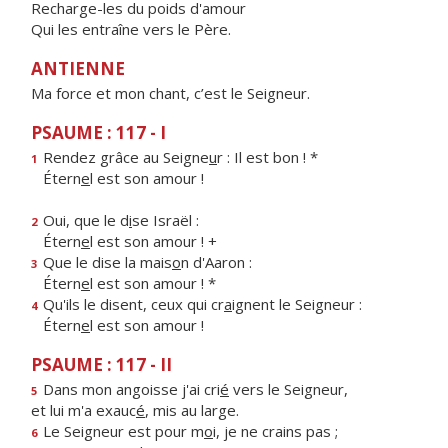
Recharge-les du poids d'amour
Qui les entraîne vers le Père.
ANTIENNE
Ma force et mon chant, c’est le Seigneur.
PSAUME : 117 - I
Rendez grâce au Seigne
u
r : Il est bon ! *
1
Étern
e
l est son amour !
Oui, que le d
i
se Israël :
2
Étern
e
l est son amour ! +
Que le dise la mais
o
n d'Aaron :
3
Étern
e
l est son amour ! *
Qu'ils le disent, ceux qui cr
a
ignent le Seigneur :
4
Étern
e
l est son amour !
PSAUME : 117 - II
Dans mon angoisse j'ai cri
é
vers le Seigneur,
5
et lui m'a exauc
é
, mis au large.
Le Seigneur est pour m
o
i, je ne crains pas ;
6