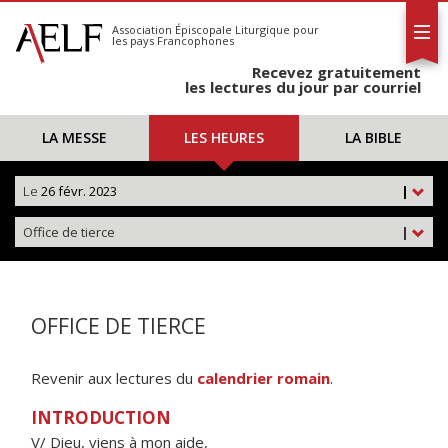
L'AELF
S'abonner
Association Épiscopale Liturgique
pour
les pays Francophones
Calendrier
Recevez gratuitement
Contact
les lectures du jour par courriel
LA MESSE
LES HEURES
LA BIBLE
Le
26 févr. 2023
|
Office de tierce
|
OFFICE DE TIERCE
Revenir aux lectures du
calendrier romain
.
INTRODUCTION
V/ Dieu, viens à mon aide,