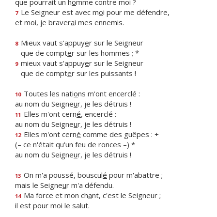
que pourrait un h
o
mme contre moi ?
Le Seigneur est avec m
o
i pour me défendre,
7
et moi, je braver
a
i mes ennemis.
Mieux vaut s'appuy
e
r sur le Seigneur
8
que de compt
e
r sur les hommes ; *
mieux vaut s'appuy
e
r sur le Seigneur
9
que de compt
e
r sur les puissants !
Toutes les nati
o
ns m'ont encerclé :
10
au nom du Seigne
u
r, je les détruis !
Elles m'ont cern
é
, encerclé :
11
au nom du Seigne
u
r, je les détruis !
Elles m'ont cern
é
comme des guêpes : +
12
(– ce n'ét
a
it qu'un feu de ronces –) *
au nom du Seigne
u
r, je les détruis !
On m'a poussé, bouscul
é
pour m'abattre ;
13
mais le Seigne
u
r m'a défendu.
Ma force et mon ch
a
nt, c'est le Seigneur ;
14
il est pour m
o
i le salut.