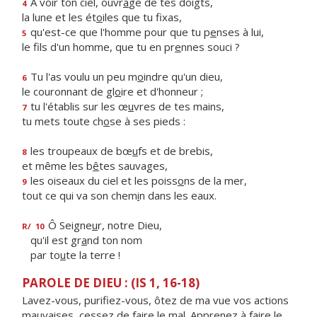
À voir ton ciel, ouvr
a
ge de tes doigts,
4
la lune et les ét
o
iles que tu fixas,
qu'est-ce que l'homme pour que tu p
e
nses à lui,
5
le fils d'un homme, que tu en pr
e
nnes souci ?
Tu l'as voulu un peu m
o
indre qu'un dieu,
6
le couronnant de gl
o
ire et d'honneur ;
tu l'établis sur les œ
u
vres de tes mains,
7
tu mets toute ch
o
se à ses pieds :
les troupeaux de bœ
u
fs et de brebis,
8
et même les b
ê
tes sauvages,
les oiseaux du ciel et les poiss
o
ns de la mer,
9
tout ce qui va son chem
i
n dans les eaux.
Ô Seigne
u
r, notre Dieu,
R/
10
qu'il est gr
a
nd ton nom
par to
u
te la terre !
PAROLE DE DIEU : (IS 1, 16-18)
Lavez-vous, purifiez-vous, ôtez de ma vue vos actions
mauvaises, cessez de faire le mal. Apprenez à faire le