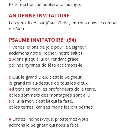
R/ et ma bouche publiera ta louange.
ANTIENNE INVITATOIRE
Les yeux fixés sur Jésus Christ, entrons dans le combat
de Dieu.
PSAUME INVITATOIRE : (94)
Venez, crions de j
o
ie pour le Seigneur,
1
acclamons notre Roch
e
r, notre salut !
Allons jusqu'à lu
i
en rendant grâce,
2
par nos hymnes de f
ê
te acclamons-le !
Oui, le grand Die
u
, c'est le Seigneur,
3
le grand roi au-dess
u
s de tous les dieux :
il tient en main les profonde
u
rs de la terre,
4
et les sommets des mont
a
gnes sont à lui ;
à lui la mer, c'est lu
i
qui l'a faite,
5
et les terres, car ses m
a
ins les ont pétries.
Entrez, inclinez-vo
u
s, prosternez-vous,
6
adorons le Seigne
u
r qui nous a faits.