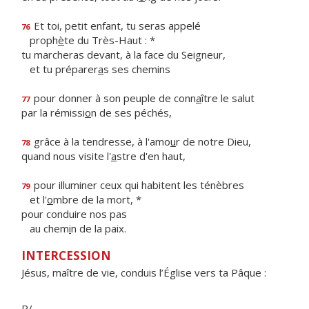
Et toi, petit enfant, tu seras appelé
76
proph
è
te du Très-Haut : *
tu marcheras devant, à la face du Seigneur,
et tu préparer
a
s ses chemins
pour donner à son peuple de conn
a
ître le salut
77
par la rémissi
o
n de ses péchés,
grâce à la tendresse, à l'amo
u
r de notre Dieu,
78
quand nous visite l'
a
stre d'en haut,
pour illuminer ceux qui habitent les ténèbres
79
et l'
o
mbre de la mort, *
pour conduire nos pas
au chem
i
n de la paix.
INTERCESSION
Jésus, maître de vie, conduis l’Église vers ta Pâque :
R/