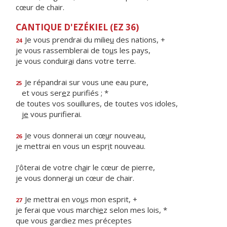
cœur de chair.
CANTIQUE D'EZÉKIEL (EZ 36)
Je vous prendrai du milie
u
des nations, +
24
je vous rassemblerai de to
u
s les pays,
je vous conduir
a
i dans votre terre.
Je répandrai sur vous une eau pure,
25
et vous ser
e
z purifiés ; *
de toutes vos souillures, de toutes vos idoles,
j
e
vous purifierai.
Je vous donnerai un cœ
u
r nouveau,
26
je mettrai en vous un espr
i
t nouveau.
J'ôterai de votre ch
a
ir le cœur de pierre,
je vous donner
a
i un cœur de chair.
Je mettrai en vo
u
s mon esprit, +
27
je ferai que vous marchi
e
z selon mes lois, *
que vous gardiez mes préceptes