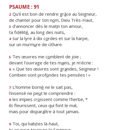
PSAUME : 91
Qu'il est bon de rendre gr
â
ce au Seigneur,
2
de chanter pour ton n
o
m, Dieu Très-Haut,
d'annoncer dès le mat
i
n ton amour,
3
ta fidélit
é
, au long des nuits,
sur la lyre à dix c
o
rdes et sur la harpe,
4
sur un murm
u
re de cithare.
Tes œuvres me c
o
mblent de joie ;
5
devant l'ouvrage de tes m
a
ins, je m'écrie :
« Que tes œuvres sont gr
a
ndes, Seigneur !
6
Combien sont prof
o
ndes tes pensées ! »
L'homme born
é
ne le sait pas,
7
l'insensé ne pe
u
t le comprendre :
les impies cr
o
issent comme l'herbe, *
8
ils fleurissent, ceux qui font le mal,
mais pour dispar
a
ître à tout jamais.
Toi, qui hab
i
tes là-haut,
9
tu es pour toujo
u
rs le Seigneur.