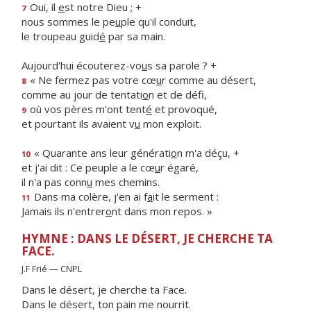
Oui, il
e
st notre Dieu ; +
7
nous sommes le pe
u
ple qu'il conduit,
le troupeau guid
é
par sa main.
Aujourd'hui écouterez-vo
u
s sa parole ? +
« Ne fermez pas votre cœ
u
r comme au désert,
8
comme au jour de tentati
o
n et de défi,
où vos pères m'ont tent
é
et provoqué,
9
et pourtant ils avaient v
u
mon exploit.
« Quarante ans leur générati
o
n m'a déçu, +
10
et j'ai dit : Ce peuple a le cœ
u
r égaré,
il n'a pas conn
u
mes chemins.
Dans ma colère, j'en ai f
a
it le serment :
11
Jamais ils n'entrer
o
nt dans mon repos. »
HYMNE : DANS LE DÉSERT, JE CHERCHE TA
FACE.
J.F Frié — CNPL
Dans le désert, je cherche ta Face.
Dans le désert, ton pain me nourrit.