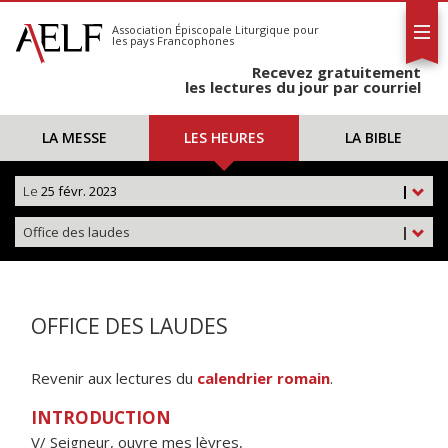
L'AELF
S'abonner
Association Épiscopale Liturgique
pour
les pays Francophones
Calendrier
Recevez gratuitement
Contact
les lectures du jour par courriel
LA MESSE
LES HEURES
LA BIBLE
Le
25 févr. 2023
|
Office des laudes
|
OFFICE DES LAUDES
Revenir aux lectures du
calendrier romain
.
INTRODUCTION
V/ Seigneur, ouvre mes lèvres,