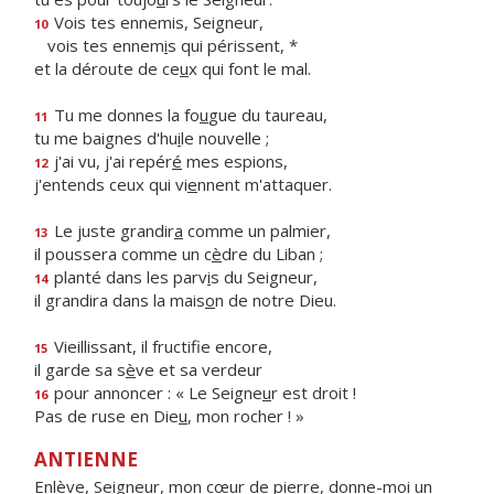
Vois tes ennemis, Seigneur,
10
vois tes ennem
i
s qui périssent, *
et la déroute de ce
u
x qui font le mal.
Tu me donnes la fo
u
gue du taureau,
11
tu me baignes d'hu
i
le nouvelle ;
j'ai vu, j'ai repér
é
mes espions,
12
j'entends ceux qui vi
e
nnent m'attaquer.
Le juste grandir
a
comme un palmier,
13
il poussera comme un c
è
dre du Liban ;
planté dans les parv
i
s du Seigneur,
14
il grandira dans la mais
o
n de notre Dieu.
Vieillissant, il fructif
e encore,
15
il garde sa s
è
ve et sa verdeur
pour annoncer : « Le Seigne
u
r est droit !
16
Pas de ruse en Die
u
, mon rocher ! »
ANTIENNE
Enlève, Seigneur, mon cœur de pierre, donne-moi un