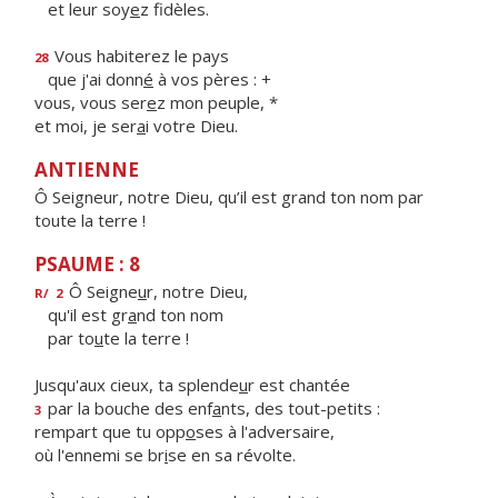
et leur soy
e
z fidèles.
Vous habiterez le pays
28
que j'ai donn
é
à vos pères : +
vous, vous ser
e
z mon peuple, *
et moi, je ser
a
i votre Dieu.
ANTIENNE
Ô Seigneur, notre Dieu, qu’il est grand ton nom par
toute la terre !
PSAUME : 8
Ô Seigne
u
r, notre Dieu,
R/
2
qu'il est gr
a
nd ton nom
par to
u
te la terre !
Jusqu'aux cieux, ta splende
u
r est chantée
par la bouche des enf
a
nts, des tout-petits :
3
rempart que tu opp
o
ses à l'adversaire,
où l'ennemi se br
i
se en sa révolte.