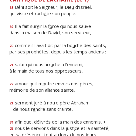
Béni soit le Seigneur, le Die
u
d'Israël,
68
qui visite et rach
è
te son peuple.
Il a fait surgir la f
o
rce qui nous sauve
69
dans la maison de Dav
i
d, son serviteur,
comme il l'avait dit par la bo
u
che des saints,
70
par ses prophètes, depuis les t
e
mps anciens :
salut qui nous arr
a
che à l'ennemi,
71
à la main de to
u
s nos oppresseurs,
amour qu'il m
o
ntre envers nos pères,
72
mémoire de son alli
a
nce sainte,
serment juré à notre p
è
re Abraham
73
de nous r
e
ndre sans crainte,
afin que, délivrés de la m
a
in des ennemis, +
74
nous le servions dans la just
i
ce et la sainteté,
75
en sa présence, tout au l
o
ng de nos jours.