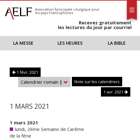
L'AELF
S'abonner
Association Épiscopale Liturgique
pour
les pays Francophones
Calendrier
Recevez gratuitement
Contact
les lectures du jour par courriel
LA MESSE
LES HEURES
LA BIBLE
1 févr. 2021
Calendrier romain
|
Note sur les calendriers
1 avr. 2021
1 MARS 2021
1 mars 2021
lundi, 2ème Semaine de Carême
de la férie