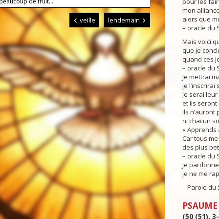
 beaucoup de fruit...
pour les fair
mon alliance
alors que moi
veille
lendemain
– oracle du 
Mais voici qu
que je concl
quand ces j
– oracle du 
Je mettrai m
je l’inscrirai
Je serai leur
et ils seron
Ils n’auront
ni chacun so
« Apprends à
Car tous me 
des plus pet
– oracle du 
Je pardonner
je ne me rap
– Parole du 
PSAUME
(50 (51), 3