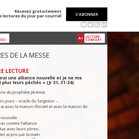
Recevez gratuitement
S'ABONNER
s lectures du jour par courriel
API
LECTURE
A+
DOC)
CONFORT
ES DE LA MESSE
E LECTURE
urai une alliance nouvelle et je ne me
 plus leurs péchés » (Jr 31, 31-34)
ivre du prophète Jérémie
des jours – oracle du Seigneur –,
rai avec la maison d’Israël et avec la maison de
 nouvelle.
as comme l’alliance
clue avec leurs pères,
 les ai pris par la main