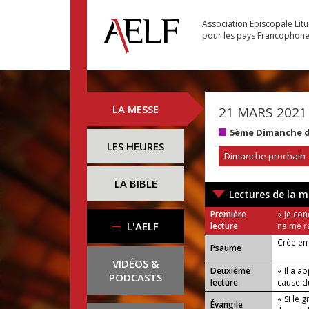
Association Épiscopale Lit
pour les pays Francophon
LA MESSE
21 MARS 2021
5ème Dimanche d
LES HEURES
Dimanche prochain
LA BIBLE
Lectures de la m
Première
« Je con
L'AELF
lecture
ne me ra
Crée en
Psaume
VIDÉOS &
Deuxième
« Il a a
PODCASTS
lecture
cause du
« Si le 
Évangile