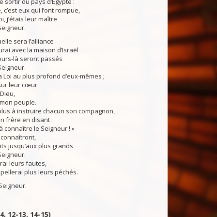
e sortir du pays d’Égypte :
, c’est eux qui l’ont rompue,
, j’étais leur maître
Seigneur.
elle sera l’alliance
urai avec la maison d’Israël
ours-là seront passés
Seigneur.
a Loi au plus profond d’eux-mêmes ;
 sur leur cœur.
 Dieu,
t mon peuple.
 plus à instruire chacun son compagnon,
n frère en disant :
 connaître le Seigneur ! »
connaîtront,
its jusqu’aux plus grands
Seigneur.
ai leurs fautes,
pellerai plus leurs péchés.
Seigneur.
-4, 12-13, 14-15)