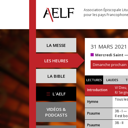
Association Épiscopale Lit
pour les pays Francophon
LA MESSE
31 MARS 2021
Mercredi Saint 
LES HEURES
Dimanche prochain
LA BIBLE
LECTURES
LAUDES
T
V/ Dieu,
Introduction
R/ Seign
L'AELF
Tous le
...
Hymne
VIDÉOS &
38 - I —
Psaume
PODCASTS
Il est b
Dieu.
38 - II
Psaume