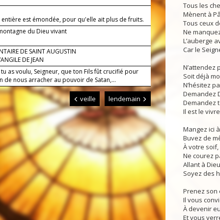
Tous les che
Mènent à P
 entière est émondée, pour qu'elle ait plus de fruits.
Tous ceux d
 montagne du Dieu vivant
Ne manquez
L’auberge av
Car le Seign
TAIRE DE SAINT AUGUSTIN
VANGILE DE JEAN
N’attendez p
tu as voulu, Seigneur, que ton Fils fût crucifié pour
Soit déjà mo
n de nous arracher au pouvoir de Satan,...
N’hésitez pa
Demandez Die
veille
lendemain
Demandez tou
Il est le vivr
Mangez ici à
Buvez de m
À votre soif,
Ne courez p
Allant à Die
Soyez des 
Prenez son 
Il vous conv
À devenir eu
Et vous ver