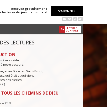
Recevez gratuitement
S'ABONNER
s lectures du jour par courriel
API
LECTURE
A+
CONFORT
 DES LECTURES
UCTION
ns à mon aide,
 à notre secours.
e, et au Fils et au Saint-Esprit,
st, qui était et qui vient,
cles des siècles.
ia.)
 TOUS LES CHEMINS DE DIEU
in — CNPL