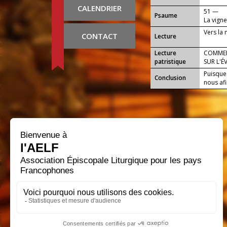
CALENDRIER
51 —
Psaume
La vigne
Vers la
CONTACT
Lecture
Lecture
COMMEN
patristique
SUR L'É
Puisque 
Conclusion
nous afi