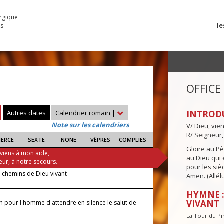
urgique
le
es
OFFICE
—
Autres dates
Calendrier romain
|
INTROD
Note sur les calendriers
V/ Dieu, vie
R/ Seigneur,
IERCE
SEXTE
NONE
VÊPRES
COMPLIES
Gloire au Pèr
 viens à mon aide,
au Dieu qui e
eur, à notre secours.
pour les siè
s chemins de Dieu vivant
Amen. (Allélu
HYMNE :
VIVANT
on pour l'homme d'attendre en silence le salut de
La Tour du P