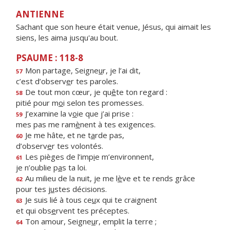
ANTIENNE
Sachant que son heure était venue, Jésus, qui aimait les
siens, les aima jusqu'au bout.
PSAUME : 118-8
Mon partage, Seigne
u
r, je l’ai dit,
57
c’est d’observ
e
r tes paroles.
De tout mon cœur, je qu
ê
te ton regard :
58
pitié pour m
o
i selon tes promesses.
J’examine la v
o
ie que j’ai prise :
59
mes pas me ram
è
nent à tes exigences.
Je me hâte, et ne t
a
rde pas,
60
d’observ
e
r tes volontés.
Les pièges de l’imp
i
e m’environnent,
61
je n’oublie p
a
s ta loi.
Au milieu de la nuit, je me l
è
ve et te rends grâce
62
pour tes j
u
stes décisions.
Je suis lié à tous ce
u
x qui te craignent
63
et qui obs
e
rvent tes préceptes.
Ton amour, Seigne
u
r, emplit la terre ;
64