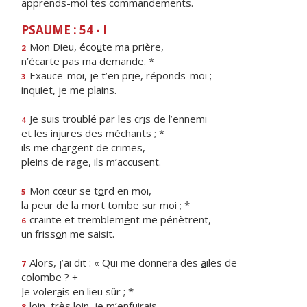
apprends-m
o
i tes commandements.
PSAUME : 54 - I
Mon Dieu, éco
u
te ma prière,
2
n’écarte p
a
s ma demande. *
Exauce-moi, je t’en pr
i
e, réponds-moi ;
3
inqui
e
t, je me plains.
Je suis troublé par les cr
i
s de l’ennemi
4
et les inj
u
res des méchants ; *
ils me ch
a
rgent de crimes,
pleins de r
a
ge, ils m’accusent.
Mon cœur se t
o
rd en moi,
5
la peur de la mort t
o
mbe sur moi ; *
crainte et tremblem
e
nt me pénètrent,
6
un friss
o
n me saisit.
Alors, j’ai dit : « Qui me donnera des
a
iles de
7
colombe ? +
Je voler
a
is en lieu sûr ; *
loin, très l
o
in, je m’enfuirais
8