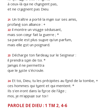
à ceux-là qui ne ch
a
ngent pas,
et ne cr
a
ignent pas Dieu.
Un traître a porté la m
a
in sur ses amis,
21
profan
é
son alliance : +
il montre un vis
a
ge séduisant,
22
mais son cœ
u
r fait la guerre ; *
sa parole est plus su
a
ve qu’un parfum,
mais elle
e
st un poignard.
Décharge ton fardea
u
sur le Seigneur :
23
il prendra s
o
in de toi. *
Jam
a
is il ne permettra
que le j
u
ste s’écroule.
Et toi, Dieu, tu les précipites au f
o
nd de la tombe, +
24
ces hommes qui t
u
ent et qui mentent. *
Ils s’en iront dans la f
o
rce de l’âge ;
moi, je m’appu
i
e sur toi !
PAROLE DE DIEU : 1 TM 2, 4-6