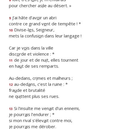
pour chercher as
i
le au désert. »
J’ai hâte d’av
o
ir un abri
9
contre ce grand v
e
nt de tempête ! *
Divise-l
e
s, Seigneur,
10
mets la confusi
o
n dans leur langage !
Car je v
o
is dans la ville
disc
o
rde et violence : *
de jour et de nu
i
t, elles tournent
11
en ha
u
t de ses remparts.
Au-dedans, cr
i
mes et malheurs ;
au-ded
a
ns, c’est la ruine : *
12
fra
u
de et brutalité
ne qu
i
ttent plus ses rues.
Si l’insulte me ven
a
it d’un ennemi,
13
je pourr
a
is l’endurer ; *
si mon rival s’élev
a
it contre moi,
je pourr
a
is me dérober.