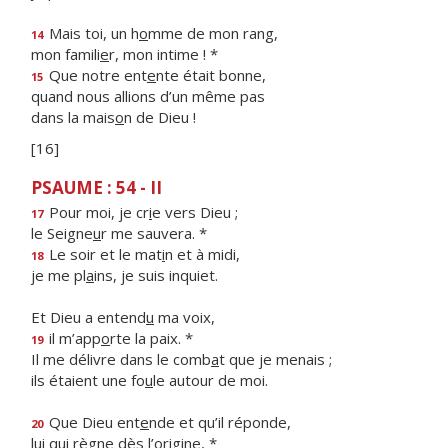
Mais toi, un h
o
mme de mon rang,
14
mon famili
e
r, mon intime ! *
Que notre ent
e
nte était bonne,
15
quand nous allions d’un même pas
dans la mais
o
n de Dieu !
[16]
PSAUME : 54 - II
Pour moi, je cr
i
e vers Dieu ;
17
le Seigne
u
r me sauvera. *
Le soir et le mat
i
n et à midi,
18
je me pl
a
ins, je suis inquiet.
Et Dieu a entend
u
ma voix,
il m’app
o
rte la paix. *
19
Il me délivre dans le comb
a
t que je menais ;
ils étaient une fo
u
le autour de moi.
Que Dieu ent
e
nde et qu’il réponde,
20
lui qui r
è
gne dès l’origine, *