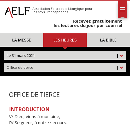
L'AELF
S'abonner
Association Épiscopale Liturgique
pour
les pays Francophones
Calendrier
Recevez gratuitement
Contact
les lectures du jour par courriel
LA MESSE
LES HEURES
LA BIBLE
Le
31 mars 2021
|
Office de tierce
|
OFFICE DE TIERCE
INTRODUCTION
V/ Dieu, viens à mon aide,
R/ Seigneur, à notre secours.