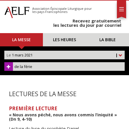
L'AELF
S'abonner
Association Épiscopale Liturgique
pour
les pays Francophones
Calendrier
Recevez gratuitement
Contact
les lectures du jour par courriel
LA MESSE
LES HEURES
LA BIBLE
Le
1 mars 2021
|
de la férie
LECTURES DE LA MESSE
PREMIÈRE LECTURE
« Nous avons péché, nous avons commis l’iniquité »
(Dn 9, 4-10)
Lecture du livre du prophète Daniel