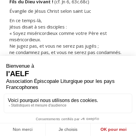
Fils du Dieu vivant !
(cf. Jn 6, 63c.68c)
Évangile de Jésus Christ selon saint Luc
En ce temps-là,
Jésus disait à ses disciples :
« Soyez miséricordieux comme votre Père est
miséricordieux.
Ne jugez pas, et vous ne serez pas jugés ;
ne condamnez pas, et vous ne serez pas condamnés.
Pardonnez, et vous serez pardonnés.
Donnez, et l’on vous donnera :
c’est une mesure bien pleine, tassée, secouée,
débordante,
qui sera versée dans le pan de votre vêtement ;
car la mesure dont vous vous servez pour les autres
servira de mesure aussi pour vous. »
– Acclamons la Parole de Dieu.