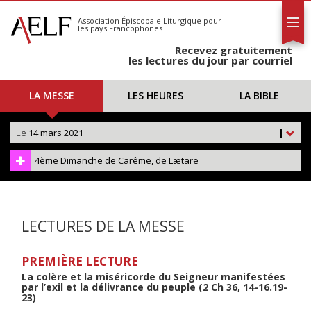
L'AELF
S'abonner
Association Épiscopale Liturgique
pour
les pays Francophones
Calendrier
Recevez gratuitement
Contact
les lectures du jour par courriel
LA MESSE
LES HEURES
LA BIBLE
Le
14 mars 2021
|
4ème Dimanche de Carême, de Lætare
LECTURES DE LA MESSE
PREMIÈRE LECTURE
La colère et la miséricorde du Seigneur manifestées
par l’exil et la délivrance du peuple (2 Ch 36, 14-16.19-
23)