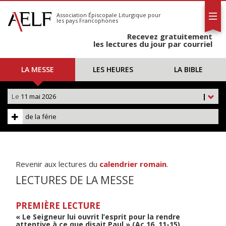
L'AELF
S'abonner
Association Épiscopale Liturgique
pour
les pays Francophones
Calendrier
Recevez gratuitement
Contact
les lectures du jour par courriel
LA MESSE
LES HEURES
LA BIBLE
Le
11 mai 2026
|
de la férie
Revenir aux lectures du
calendrier romain
.
LECTURES DE LA MESSE
PREMIÈRE LECTURE
« Le Seigneur lui ouvrit l’esprit pour la rendre
attentive à ce que disait Paul » (Ac 16, 11-15)