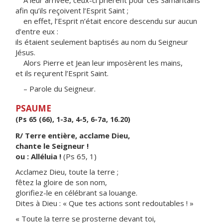
À leur arrivée, ceux-ci prièrent pour ces Samaritains
afin qu’ils reçoivent l’Esprit Saint ;
en effet, l’Esprit n’était encore descendu sur aucun
d’entre eux :
ils étaient seulement baptisés au nom du Seigneur
Jésus.
Alors Pierre et Jean leur imposèrent les mains,
et ils reçurent l’Esprit Saint.
– Parole du Seigneur.
PSAUME
(Ps 65 (66), 1-3a, 4-5, 6-7a, 16.20)
R/ Terre entière, acclame Dieu,
chante le Seigneur !
ou : Alléluia !
(Ps 65, 1)
Acclamez Dieu, toute la terre ;
fêtez la gloire de son nom,
glorifiez-le en célébrant sa louange.
Dites à Dieu : « Que tes actions sont redoutables ! »
« Toute la terre se prosterne devant toi,