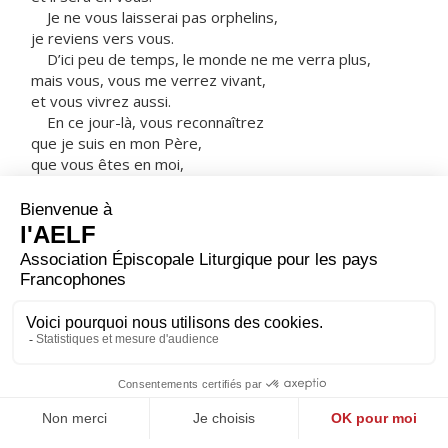
Je ne vous laisserai pas orphelins,
je reviens vers vous.
D’ici peu de temps, le monde ne me verra plus,
mais vous, vous me verrez vivant,
et vous vivrez aussi.
En ce jour-là, vous reconnaîtrez
que je suis en mon Père,
que vous êtes en moi,
et moi en vous.
Celui qui reçoit mes commandements et les garde,
c’est celui-là qui m’aime ;
et celui qui m’aime
sera aimé de mon Père ;
moi aussi, je l’aimerai,
et je me manifesterai à lui. »
– Acclamons la Parole de Dieu.