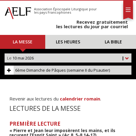
L'AELF
S'abonner
Association Épiscopale Liturgique
pour
les pays Francophones
Calendrier
Recevez gratuitement
Contact
les lectures du jour par courriel
LA MESSE
LES HEURES
LA BIBLE
Le
10 mai 2026
|
6ème Dimanche de Pâques (semaine II du Psautier)
Revenir aux lectures du
calendrier romain
.
LECTURES DE LA MESSE
PREMIÈRE LECTURE
« Pierre et Jean leur imposèrent les mains, et ils
reçurent l’Esprit Saint » (Ac 8, 5-8.14-17)