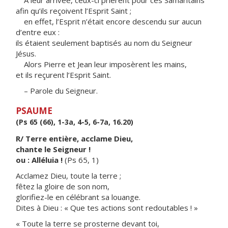
À leur arrivée, ceux-ci prièrent pour ces Samaritains
afin qu’ils reçoivent l’Esprit Saint ;
en effet, l’Esprit n’était encore descendu sur aucun
d’entre eux :
ils étaient seulement baptisés au nom du Seigneur
Jésus.
Alors Pierre et Jean leur imposèrent les mains,
et ils reçurent l’Esprit Saint.
– Parole du Seigneur.
PSAUME
(Ps 65 (66), 1-3a, 4-5, 6-7a, 16.20)
R/ Terre entière, acclame Dieu,
chante le Seigneur !
ou : Alléluia !
(Ps 65, 1)
Acclamez Dieu, toute la terre ;
fêtez la gloire de son nom,
glorifiez-le en célébrant sa louange.
Dites à Dieu : « Que tes actions sont redoutables ! »
« Toute la terre se prosterne devant toi,