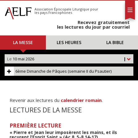
L'AELF
S'abonner
Association Épiscopale Liturgique
pour
les pays Francophones
Calendrier
Recevez gratuitement
Contact
les lectures du jour par courriel
LA MESSE
LES HEURES
LA BIBLE
Le
10 mai 2026
|
6ème Dimanche de Pâques (semaine II du Psautier)
Revenir aux lectures du
calendrier romain
.
LECTURES DE LA MESSE
PREMIÈRE LECTURE
« Pierre et Jean leur imposèrent les mains, et ils
reçurent l’Esprit Saint » (Ac 8, 5-8.14-17)