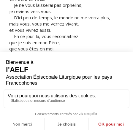
Je ne vous laisserai pas orphelins,
je reviens vers vous.
D’ici peu de temps, le monde ne me verra plus,
mais vous, vous me verrez vivant,
et vous vivrez aussi.
En ce jour-là, vous reconnaîtrez
que je suis en mon Père,
que vous êtes en moi,
et moi en vous.
Celui qui reçoit mes commandements et les garde,
c’est celui-là qui m’aime ;
et celui qui m’aime
sera aimé de mon Père ;
moi aussi, je l’aimerai,
et je me manifesterai à lui. »
– Acclamons la Parole de Dieu.