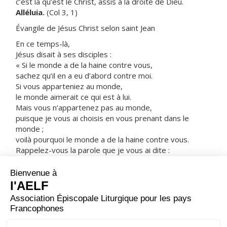
c’est là qu’est le Christ, assis à la droite de Dieu.
Alléluia.
(Col 3, 1)
Évangile de Jésus Christ selon saint Jean
En ce temps-là,
Jésus disait à ses disciples :
« Si le monde a de la haine contre vous,
sachez qu’il en a eu d’abord contre moi.
Si vous apparteniez au monde,
le monde aimerait ce qui est à lui.
Mais vous n’appartenez pas au monde,
puisque je vous ai choisis en vous prenant dans le
monde ;
voilà pourquoi le monde a de la haine contre vous.
Rappelez-vous la parole que je vous ai dite :
un serviteur n’est pas plus grand que son maître.
Si l’on m’a persécuté,
on vous persécutera, vous aussi.
Si l’on a gardé ma parole,
on gardera aussi la vôtre.
Les gens vous traiteront ainsi à cause de mon nom,
parce qu’ils ne connaissent pas Celui qui m’a envoyé. »