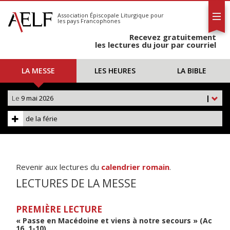
L'AELF
S'abonner
Association Épiscopale Liturgique
pour
les pays Francophones
Calendrier
Recevez gratuitement
Contact
les lectures du jour par courriel
LA MESSE
LES HEURES
LA BIBLE
Le
9 mai 2026
|
de la férie
Revenir aux lectures du
calendrier romain
.
LECTURES DE LA MESSE
PREMIÈRE LECTURE
« Passe en Macédoine et viens à notre secours » (Ac
16, 1-10)