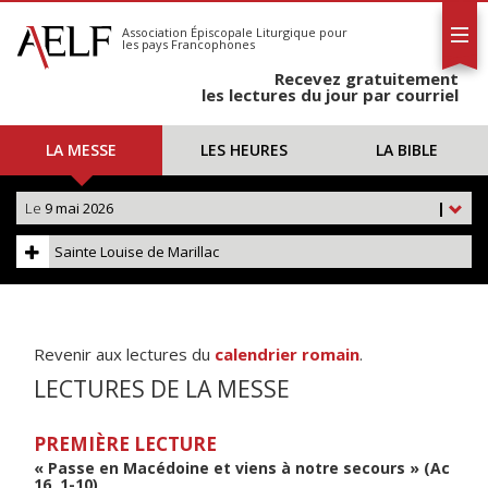
L'AELF
S'abonner
Association Épiscopale Liturgique
pour
les pays Francophones
Calendrier
Recevez gratuitement
Contact
les lectures du jour par courriel
LA MESSE
LES HEURES
LA BIBLE
Le
9 mai 2026
|
Sainte Louise de Marillac
Revenir aux lectures du
calendrier romain
.
LECTURES DE LA MESSE
PREMIÈRE LECTURE
« Passe en Macédoine et viens à notre secours » (Ac
16, 1-10)