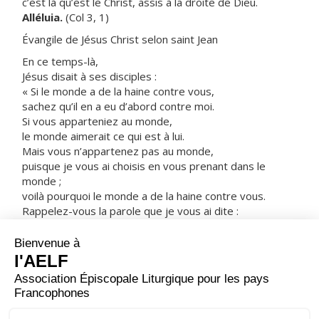
c’est là qu’est le Christ, assis à la droite de Dieu.
Alléluia.
(Col 3, 1)
Évangile de Jésus Christ selon saint Jean
En ce temps-là,
Jésus disait à ses disciples :
« Si le monde a de la haine contre vous,
sachez qu’il en a eu d’abord contre moi.
Si vous apparteniez au monde,
le monde aimerait ce qui est à lui.
Mais vous n’appartenez pas au monde,
puisque je vous ai choisis en vous prenant dans le
monde ;
voilà pourquoi le monde a de la haine contre vous.
Rappelez-vous la parole que je vous ai dite :
un serviteur n’est pas plus grand que son maître.
Si l’on m’a persécuté,
on vous persécutera, vous aussi.
Si l’on a gardé ma parole,
on gardera aussi la vôtre.
Les gens vous traiteront ainsi à cause de mon nom,
parce qu’ils ne connaissent pas Celui qui m’a envoyé. »