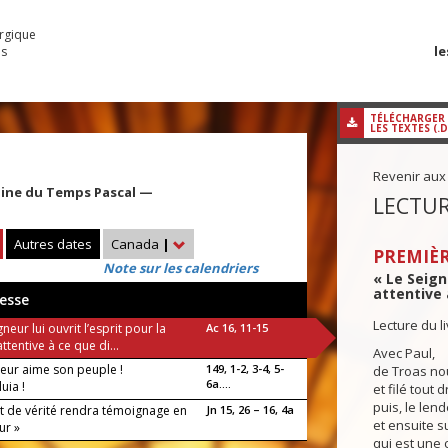
urgique
le
es
TÉLÉCHARGER
LES TEXTES (.
Revenir aux
aine du Temps Pascal —
LECTUR
Autres dates
Canada
|
PREMIÈR
Note sur les calendriers
« Le Seigne
attentive 
esse
Lecture du l
gneur lui ouvrit l’esprit pour la
Ac 16, 11-15
ttentive à ce que di...
Avec Paul,
neur aime son peuple !
149, 1-2, 3-4, 5-
de Troas no
6a....
luia !
et filé tout 
puis, le len
it de vérité rendra témoignage en
Jn 15, 26 – 16, 4a
et ensuite s
ur »
qui est une 