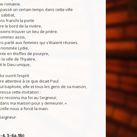
ie romaine.
assé un certain temps dans cette ville
u sabbat,
s franchi la porte
e le bord de la rivière,
ions trouver un lieu de prière.
sommes assis,
s parlé aux femmes qui s’étaient réunies.
s nommée Lydie,
nte en étoffes de pourpre,
 la ville de Thyatire,
it le Dieu unique,
ui ouvrit l’esprit
re attentive à ce que disait Paul.
ut baptisée, elle et tous les gens de sa maison,
essa cette invitation :
ez reconnu ma foi au Seigneur,
dans ma maison pour y demeurer. »
u’elle nous a forcé la main.
Seigneur.
3-4, 5-6a.9b)