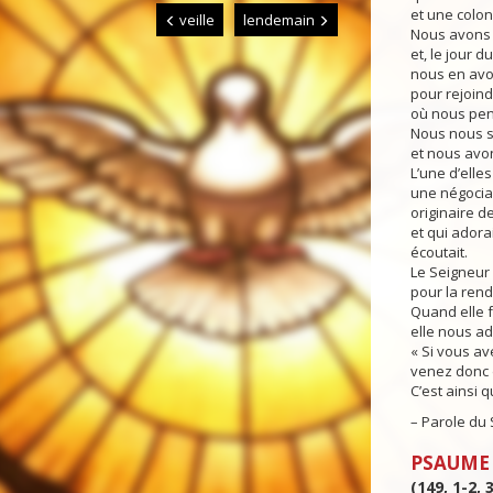
et une colon
veille
lendemain
Nous avons p
et, le jour d
nous en avon
pour rejoindr
où nous pens
Nous nous 
et nous avon
L’une d’elle
une négocia
originaire de
et qui adora
écoutait.
Le Seigneur l
pour la rend
Quand elle f
elle nous adr
« Si vous av
venez donc 
C’est ainsi q
– Parole du 
PSAUME
(149, 1-2, 