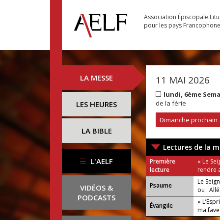
Association Épiscopale Lit
pour les pays Francophon
LA MESSE
11 MAI 2026
lundi, 6ème Sem
de la férie
LES HEURES
Dimanche prochain
LA BIBLE
Lectures de la m
L'AELF
Première
« Le Sei
lecture
rendre a
Le Seig
Psaume
VIDÉOS &
ou : Allé
PODCASTS
« L’Espr
Évangile
ma fave