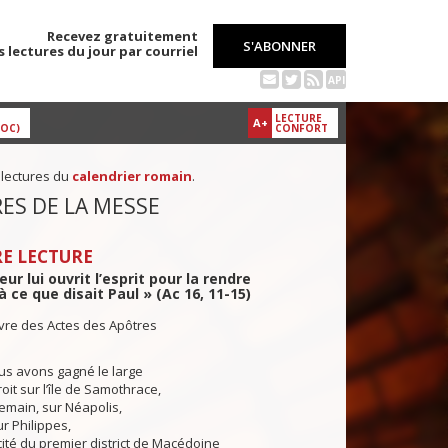
Recevez gratuitement
S'ABONNER
s lectures du jour par courriel
API
LECTURE
A+
DOC)
CONFORT
 lectures du
calendrier romain
.
ES DE LA MESSE
E LECTURE
ur lui ouvrit l’esprit pour la rendre
à ce que disait Paul » (Ac 16, 11-15)
ivre des Actes des Apôtres
us avons gagné le large
droit sur l’île de Samothrace,
demain, sur Néapolis,
ur Philippes,
cité du premier district de Macédoine