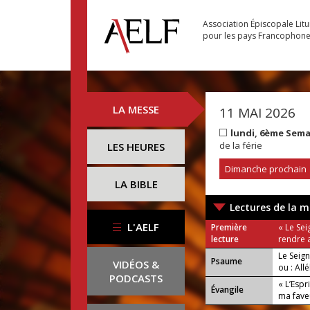
Association Épiscopale Lit
pour les pays Francophon
LA MESSE
11 MAI 2026
lundi, 6ème Sem
de la férie
LES HEURES
Dimanche prochain
LA BIBLE
Lectures de la m
L'AELF
Première
« Le Sei
lecture
rendre a
Le Seig
Psaume
VIDÉOS &
ou : Allé
PODCASTS
« L’Espr
Évangile
ma fave