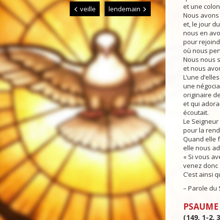
et une colon
veille
lendemain
Nous avons p
et, le jour d
nous en avon
pour rejoindr
où nous pens
Nous nous 
et nous avon
L’une d’elle
une négocia
originaire de
et qui adora
écoutait.
Le Seigneur l
pour la rend
Quand elle f
elle nous adr
« Si vous av
venez donc 
C’est ainsi q
– Parole du 
PSAUME
(149, 1-2, 