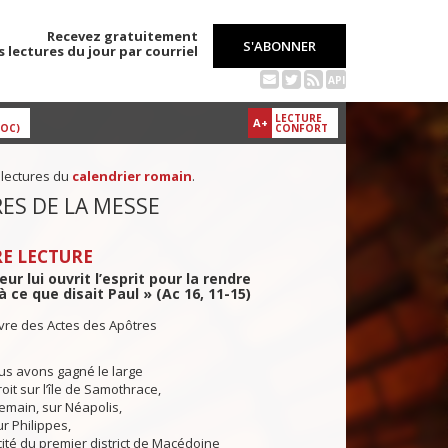
Recevez gratuitement
S'ABONNER
s lectures du jour par courriel
API
LECTURE
A+
DOC)
CONFORT
 lectures du
calendrier romain
.
ES DE LA MESSE
E LECTURE
ur lui ouvrit l’esprit pour la rendre
à ce que disait Paul » (Ac 16, 11-15)
ivre des Actes des Apôtres
us avons gagné le large
droit sur l’île de Samothrace,
demain, sur Néapolis,
ur Philippes,
cité du premier district de Macédoine