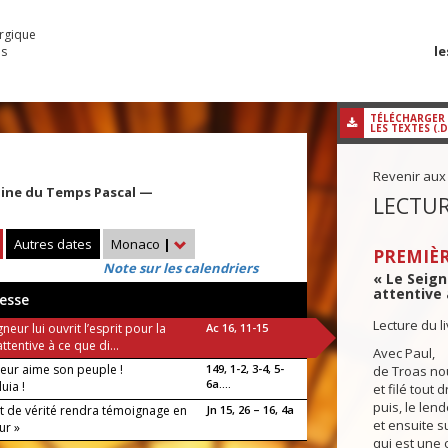
urgique
le
es
TÉLÉCHARGER
LES TEXTES (.
Revenir aux
aine du Temps Pascal —
LECTUR
Autres dates
Monaco
|
PREMIÈR
Note sur les calendriers
« Le Seigne
attentive 
esse
Lecture du l
gneur lui ouvrit l’esprit pour la
Ac 16, 11-15
ttentive à ce que di...
Avec Paul,
neur aime son peuple !
149, 1-2, 3-4, 5-
de Troas no
6a....
luia !
et filé tout 
puis, le len
it de vérité rendra témoignage en
Jn 15, 26 – 16, 4a
et ensuite s
ur »
qui est une 