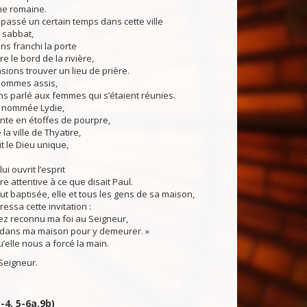
ie romaine.
assé un certain temps dans cette ville
u sabbat,
s franchi la porte
e le bord de la rivière,
ions trouver un lieu de prière.
sommes assis,
s parlé aux femmes qui s’étaient réunies.
s nommée Lydie,
nte en étoffes de pourpre,
 la ville de Thyatire,
it le Dieu unique,
ui ouvrit l’esprit
re attentive à ce que disait Paul.
ut baptisée, elle et tous les gens de sa maison,
essa cette invitation :
ez reconnu ma foi au Seigneur,
dans ma maison pour y demeurer. »
u’elle nous a forcé la main.
Seigneur.
3-4, 5-6a.9b)