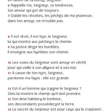
Rappelle-toi, Seigne
u
r, ta tendresse,
6
ton amour qui
e
st de toujours.
Oublie les révoltes, les péch
é
s de ma jeunesse ;
7
dans ton amo
u
r, ne m'oublie pas.
Il est droit, il est b
o
n, le Seigneur,
8
lui qui montre aux péche
u
rs le chemin.
Sa justice dir
i
ge les humbles,
9
il enseigne aux h
u
mbles son chemin.
Les voies du Seigneur sont amo
u
r et vérité
10
pour qui veille à son alli
a
nce et à ses lois.
À cause de ton n
o
m, Seigneur,
11
pardonne ma fa
u
te : elle est grande.
Est-il un homme qui cr
a
igne le Seigneur ?
12
Dieu lui montre le chem
i
n qu'il doit prendre.
Son âme habiter
a
le bonheur,
13
ses descendants posséder
o
nt la terre.
Le secret du Seigneur est pour ce
u
x qui le craignent ;
14