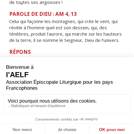
de to
u
tes ses angoisses !
PAROLE DE DIEU : AM 4, 13
Celui qui façonne les montagnes, qui crée le vent, qui
révèle à l’homme quel est son dessein, qui, des
ténèbres, produit l’aurore, qui marche sur les hauteurs
de la terre, il se nomme le Seigneur, Dieu de l’univers.
RÉPONS
V/ Toutes les œuvres du Seigneur, bénissez le Seigneur
:
à lui haute gloire, louange éternelle.
ORAISON
Père saint, nous rappelant cette heure où l'Esprit
descendit sur les Apôtres, nous te prions : fais-nous
vivre tout au long de cette journée de l'amour révélé
par ton Fils, Jésus, le Christ, notre Seigneur. Amen.