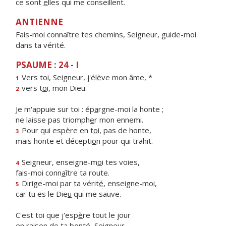
ce sont
e
lles qui me conseillent.
ANTIENNE
Fais-moi connaître tes chemins, Seigneur, guide-moi
dans ta vérité.
PSAUME : 24 - I
Vers toi, Seigneur, j'él
è
ve mon âme, *
1
vers t
o
i, mon Dieu.
2
Je m'appuie sur toi : ép
a
rgne-moi la honte ;
ne laisse pas triomph
e
r mon ennemi.
Pour qui espère en t
o
i, pas de honte,
3
mais honte et décepti
o
n pour qui trahit.
Seigneur, enseigne-m
o
i tes voies,
4
fais-moi conn
a
ître ta route.
Dirige-moi par ta vérit
é
, enseigne-moi,
5
car tu es le Die
u
qui me sauve.
C'est toi que j'esp
è
re tout le jour
en raison de ta bont
é
, Seigneur.