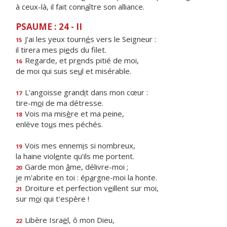
à ceux-là, il fait conn
a
ître son alliance.
PSAUME : 24 - II
J'ai les yeux tourn
é
s vers le Seigneur :
15
il tirera mes pi
e
ds du filet.
Regarde, et pr
e
nds pitié de moi,
16
de moi qui suis se
u
l et misérable.
L'angoisse grand
i
t dans mon cœur :
17
tire-m
o
i de ma détresse.
Vois ma mis
è
re et ma peine,
18
enlève to
u
s mes péchés.
Vois mes ennem
i
s si nombreux,
19
la haine viol
e
nte qu'ils me portent.
Garde mon
â
me, délivre-moi ;
20
je m'abrite en toi : ép
a
rgne-moi la honte.
Droiture et perfection v
e
illent sur moi,
21
sur m
o
i qui t'espère !
Libère Isra
ë
l, ô mon Dieu,
22