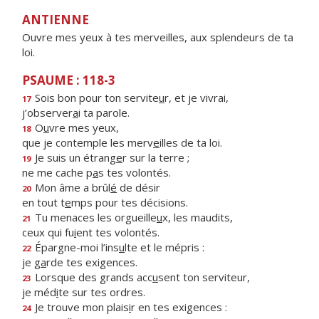
ANTIENNE
Ouvre mes yeux à tes merveilles, aux splendeurs de ta
loi.
PSAUME : 118-3
Sois bon pour ton servite
u
r, et je vivrai,
17
j’observer
a
i ta parole.
O
u
vre mes yeux,
18
que je contemple les merv
e
illes de ta loi.
Je suis un étrang
e
r sur la terre ;
19
ne me cache p
a
s tes volontés.
Mon âme a brûl
é
de désir
20
en tout t
e
mps pour tes décisions.
Tu menaces les orgueille
u
x, les maudits,
21
ceux qui fu
i
ent tes volontés.
Épargne-moi l’ins
u
lte et le mépris :
22
je g
a
rde tes exigences.
Lorsque des grands acc
u
sent ton serviteur,
23
je méd
i
te sur tes ordres.
Je trouve mon plais
i
r en tes exigences :
24