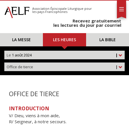
L'AELF
S'abonner
Association Épiscopale Liturgique
pour
les pays Francophones
Calendrier
Recevez gratuitement
Contact
les lectures du jour par courriel
LA MESSE
LES HEURES
LA BIBLE
Le
1 août 2024
|
Office de tierce
|
OFFICE DE TIERCE
INTRODUCTION
V/ Dieu, viens à mon aide,
R/ Seigneur, à notre secours.