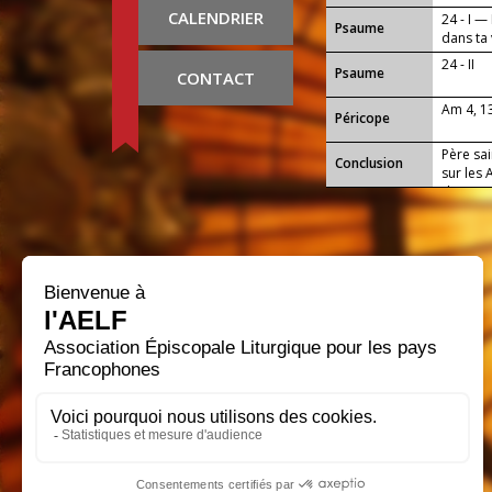
CALENDRIER
24 - I —
Psaume
dans ta 
24 - II
Psaume
CONTACT
Am 4, 1
Péricope
Père sai
Conclusion
sur les 
de cette
Christ, 