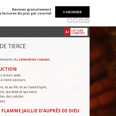
Recevez gratuitement
S'ABONNER
s lectures du jour par courriel
API
LECTURE
A+
CONFORT
 DE TIERCE
 lectures du
calendrier romain
.
UCTION
ns à mon aide,
 à notre secours.
e, et au Fils et au Saint-Esprit,
st, qui était et qui vient,
cles des siècles.
ia.)
 FLAMME JAILLIE D'AUPRÈS DE DIEU