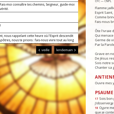
CFC — CNPL
 Fais-moi connaître tes chemins, Seigneur, guide-moi
Flamme jaill
vérité.
Esprit Saint
Comme brind
Fais-nous br
3
Ôte l'ivraie
Qui menace 
nt, nous rappelant cette heure où l'Esprit descendit
Germe de v
Apôtres, nous te prions : fais-nous vivre tout au long
 journée de l'amour révélé par ton Fils, Jésus, le
Par la Parole
notre Seigneur. Amen.
veille
lendemain
Grave en n
De Jésus res
Sois notre s
Chanter sa g
ANTIEN
Ouvre mes ye
PSAUME :
Sois bon 
17
j’observer
a
i
O
u
vre me
18
que je cont