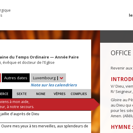
urgique
le
es
OFFICE
aine du Temps Ordinaire — Année Paire
, évêque et docteur de l'Eglise
Revenir aux
Autres dates
Luxembourg
|
INTROD
Note sur les calendriers
V/ Dieu, vie
R/ Seigneur,
IERCE
SEXTE
NONE
VÊPRES
COMPLIES
Gloire au Pèr
 viens à mon aide,
au Dieu qui e
eur, à notre secours.
pour les siè
jaillie d'auprès de Dieu
Amen. (Allélu
 Ouvre mes yeux à tes merveilles, aux splendeurs de
HYMNE :