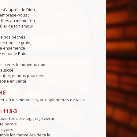
ie d'auprès de Dieu,
, embrase-nous ;
illes au même feu,
ûler de ton amour.
 de nos péchés,
en nous le grain,
ie ensemencé
 et par le Pain.
os cœurs le nouveau nom
suscité,
ouffle, et nous pourrons
loire en vérité.
NE
ux à tes merveilles, aux splendeurs de ta loi.
 118-3
pour ton servite
u
r, et je vivrai,
 ta parole.
s yeux,
emple les merv
e
illes de ta loi.