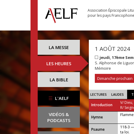
Association Épiscopale Lit
pour les pays Francophon
LA MESSE
1 AOÛT 2024
jeudi, 17ème Sem
S. Alphonse de Liguori
LES HEURES
Mémoire
Dimanche prochain
LA BIBLE
LECTURES
LAUDES
T
L'AELF
V/ Dieu,
Introduction
R/ Seign
VIDÉOS &
Flamme 
...
Hymne
PODCASTS
118-3 —
Psaume
ta loi.