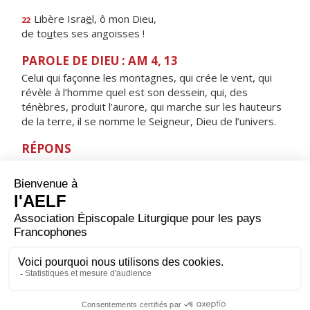
Libère Isra
ë
l, ô mon Dieu,
22
de to
u
tes ses angoisses !
PAROLE DE DIEU : AM 4, 13
Celui qui façonne les montagnes, qui crée le vent, qui
révèle à l’homme quel est son dessein, qui, des
ténèbres, produit l’aurore, qui marche sur les hauteurs
de la terre, il se nomme le Seigneur, Dieu de l’univers.
RÉPONS
V/ Toutes les œuvres du Seigneur, bénissez le Seigneur
:
à lui haute gloire, louange éternelle.
ORAISON
Père saint, nous rappelant cette heure où l'Esprit
descendit sur les Apôtres, nous te prions : fais-nous
vivre tout au long de cette journée de l'amour révélé
par ton Fils, Jésus, le Christ, notre Seigneur. Amen.