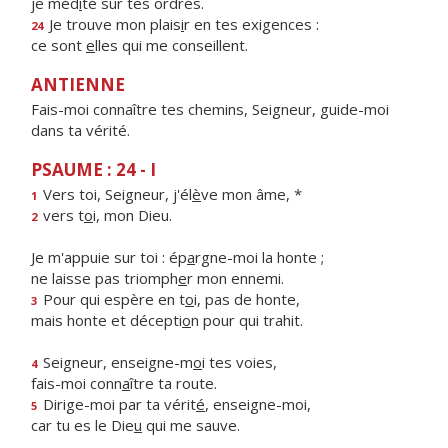
je méd
i
te sur tes ordres.
Je trouve mon plais
i
r en tes exigences :
24
ce sont
e
lles qui me conseillent.
ANTIENNE
Fais-moi connaître tes chemins, Seigneur, guide-moi
dans ta vérité.
PSAUME : 24 - I
Vers toi, Seigneur, j'él
è
ve mon âme, *
1
vers t
o
i, mon Dieu.
2
Je m'appuie sur toi : ép
a
rgne-moi la honte ;
ne laisse pas triomph
e
r mon ennemi.
Pour qui espère en t
o
i, pas de honte,
3
mais honte et décepti
o
n pour qui trahit.
Seigneur, enseigne-m
o
i tes voies,
4
fais-moi conn
a
ître ta route.
Dirige-moi par ta vérit
é
, enseigne-moi,
5
car tu es le Die
u
qui me sauve.