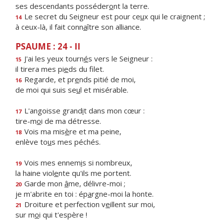
ses descendants posséder
o
nt la terre.
Le secret du Seigneur est pour ce
u
x qui le craignent ;
14
à ceux-là, il fait conn
a
ître son alliance.
PSAUME : 24 - II
J'ai les yeux tourn
é
s vers le Seigneur :
15
il tirera mes pi
e
ds du filet.
Regarde, et pr
e
nds pitié de moi,
16
de moi qui suis se
u
l et misérable.
L'angoisse grand
i
t dans mon cœur :
17
tire-m
o
i de ma détresse.
Vois ma mis
è
re et ma peine,
18
enlève to
u
s mes péchés.
Vois mes ennem
i
s si nombreux,
19
la haine viol
e
nte qu'ils me portent.
Garde mon
â
me, délivre-moi ;
20
je m'abrite en toi : ép
a
rgne-moi la honte.
Droiture et perfection v
e
illent sur moi,
21
sur m
o
i qui t'espère !