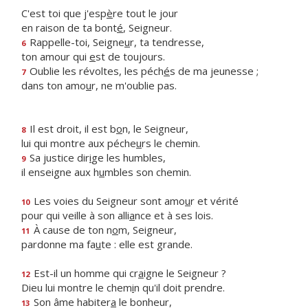
C'est toi que j'esp
è
re tout le jour
en raison de ta bont
é
, Seigneur.
Rappelle-toi, Seigne
u
r, ta tendresse,
6
ton amour qui
e
st de toujours.
Oublie les révoltes, les péch
é
s de ma jeunesse ;
7
dans ton amo
u
r, ne m'oublie pas.
Il est droit, il est b
o
n, le Seigneur,
8
lui qui montre aux péche
u
rs le chemin.
Sa justice dir
i
ge les humbles,
9
il enseigne aux h
u
mbles son chemin.
Les voies du Seigneur sont amo
u
r et vérité
10
pour qui veille à son alli
a
nce et à ses lois.
À cause de ton n
o
m, Seigneur,
11
pardonne ma fa
u
te : elle est grande.
Est-il un homme qui cr
a
igne le Seigneur ?
12
Dieu lui montre le chem
i
n qu'il doit prendre.
Son âme habiter
a
le bonheur,
13