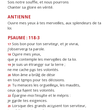
Sois notre souffle, et nous pourrons
Chanter sa gloire en vérité.
ANTIENNE
Ouvre mes yeux à tes merveilles, aux splendeurs de ta
loi.
PSAUME : 118-3
Sois bon pour ton servite
u
r, et je vivrai,
17
j’observer
a
i ta parole.
O
u
vre mes yeux,
18
que je contemple les merv
e
illes de ta loi.
Je suis un étrang
e
r sur la terre ;
19
ne me cache p
a
s tes volontés.
Mon âme a brûl
é
de désir
20
en tout t
e
mps pour tes décisions.
Tu menaces les orgueille
u
x, les maudits,
21
ceux qui fu
i
ent tes volontés.
Épargne-moi l’ins
u
lte et le mépris :
22
je g
a
rde tes exigences.
Lorsque des grands acc
u
sent ton serviteur,
23