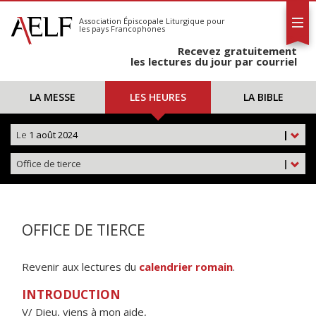
L'AELF
S'abonner
Association Épiscopale Liturgique
pour
les pays Francophones
Calendrier
Recevez gratuitement
Contact
les lectures du jour par courriel
LA MESSE
LES HEURES
LA BIBLE
Le
1 août 2024
|
Office de tierce
|
OFFICE DE TIERCE
Revenir aux lectures du
calendrier romain
.
INTRODUCTION
V/ Dieu, viens à mon aide,