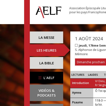
Association Épiscopale Lit
pour les pays Francophon
LA MESSE
1 AOÛT 2024
jeudi, 17ème Sem
S. Alphonse de Liguori
LES HEURES
Mémoire
Dimanche prochain
LA BIBLE
LECTURES
LAUDES
T
L'AELF
V/ Dieu,
Introduction
R/ Seign
VIDÉOS &
Ô Toi q
...
Hymne
PODCASTS
118-3 —
Psaume
ta loi.