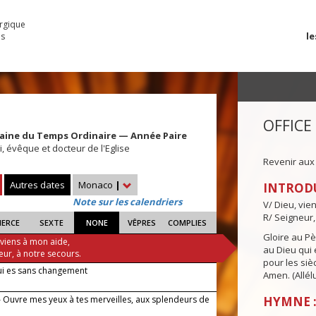
urgique
le
es
OFFICE
aine du Temps Ordinaire — Année Paire
, évêque et docteur de l'Eglise
Revenir aux
Autres dates
Monaco
|
INTROD
Note sur les calendriers
V/ Dieu, vie
R/ Seigneur,
IERCE
SEXTE
NONE
VÊPRES
COMPLIES
Gloire au Pèr
 viens à mon aide,
au Dieu qui e
eur, à notre secours.
pour les siè
ui es sans changement
Amen. (Allélu
 Ouvre mes yeux à tes merveilles, aux splendeurs de
HYMNE :