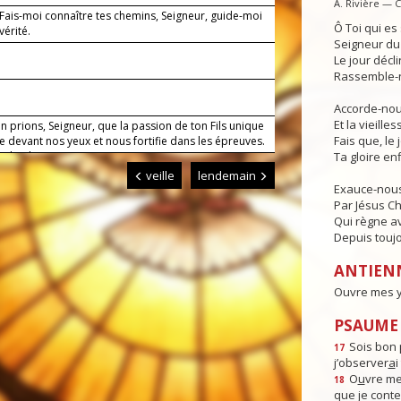
A. Rivière — 
 Fais-moi connaître tes chemins, Seigneur, guide-moi
Ô Toi qui e
vérité.
Seigneur du 
Le jour déclin
Rassemble-n
Accorde-nous
Et la vieille
n prions, Seigneur, que la passion de ton Fils unique
Fais que, le 
 devant nos yeux et nous fortifie dans les épreuves.
us, le Christ, notre Seigneur. Amen.
Ta gloire enf
veille
lendemain
Exauce-nous
Par Jésus Ch
Qui règne av
Depuis toujo
ANTIEN
Ouvre mes ye
PSAUME :
Sois bon 
17
j’observer
a
i
O
u
vre me
18
que je cont