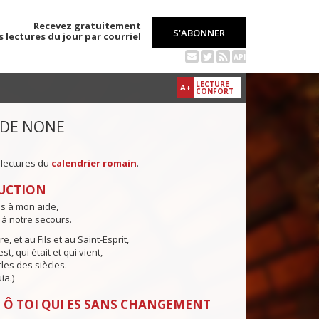
Recevez gratuitement
S'ABONNER
s lectures du jour par courriel
API
LECTURE
A+
CONFORT
 DE NONE
 lectures du
calendrier romain
.
UCTION
ns à mon aide,
 à notre secours.
e, et au Fils et au Saint-Esprit,
st, qui était et qui vient,
cles des siècles.
ia.)
 Ô TOI QUI ES SANS CHANGEMENT