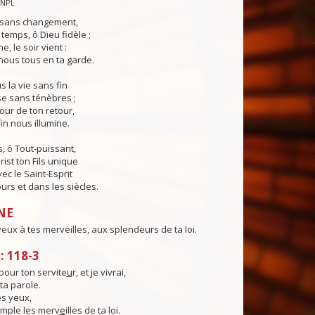
CNPL
s sans changement,
temps, ô Dieu fidèle ;
e, le soir vient :
ous tous en ta garde.
 la vie sans fin
sse sans ténèbres ;
jour de ton retour,
in nous illumine.
, ô Tout-puissant,
rist ton Fils unique
ec le Saint-Esprit
urs et dans les siècles.
NE
ux à tes merveilles, aux splendeurs de ta loi.
 118-3
pour ton servite
u
r, et je vivrai,
 ta parole.
s yeux,
emple les merv
e
illes de ta loi.