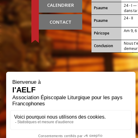
CALENDRIER
24 - I —
Psaume
dans ta 
24 - II
Psaume
CONTACT
Am 9, 6
Péricope
Nous t'e
Conclusion
demeure
Lui, Jés