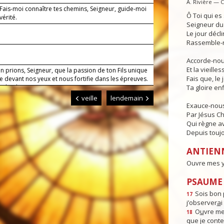
A. Rivière — 
 Fais-moi connaître tes chemins, Seigneur, guide-moi
Ô Toi qui e
vérité.
Seigneur du 
Le jour déclin
Rassemble-n
Accorde-nous
Et la vieille
n prions, Seigneur, que la passion de ton Fils unique
Fais que, le 
 devant nos yeux et nous fortifie dans les épreuves.
us, le Christ, notre Seigneur. Amen.
Ta gloire enf
veille
lendemain
Exauce-nous
Par Jésus Ch
Qui règne av
Depuis toujo
ANTIEN
Ouvre mes ye
PSAUME :
Sois bon 
17
j’observer
a
i
O
u
vre me
18
que je cont