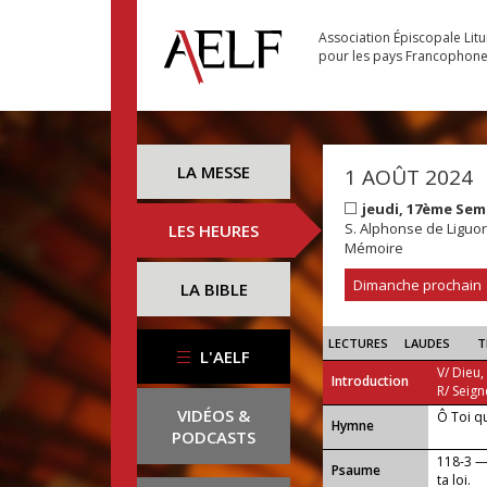
Association Épiscopale Lit
pour les pays Francophon
LA MESSE
1 AOÛT 2024
jeudi, 17ème Sem
S. Alphonse de Liguori
LES HEURES
Mémoire
Dimanche prochain
LA BIBLE
LECTURES
LAUDES
T
L'AELF
V/ Dieu,
Introduction
R/ Seign
VIDÉOS &
Ô Toi q
...
Hymne
PODCASTS
118-3 —
Psaume
ta loi.