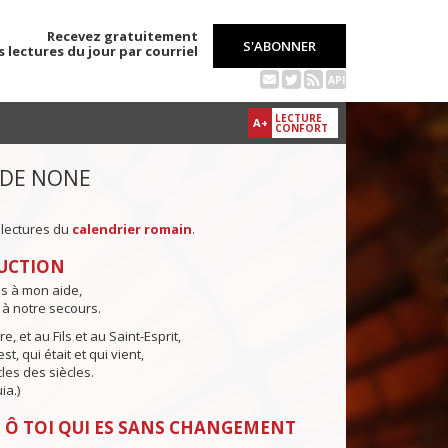
Recevez gratuitement
S'ABONNER
s lectures du jour par courriel
API
LECTURE
A+
CONFORT
 DE NONE
 lectures du
calendrier romain
.
UCTION
ns à mon aide,
 à notre secours.
e, et au Fils et au Saint-Esprit,
st, qui était et qui vient,
cles des siècles.
ia.)
 Ô TOI QUI ES SANS CHANGEMENT