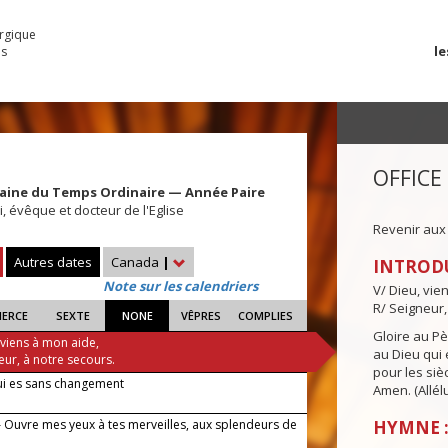
urgique
le
es
OFFICE
aine du Temps Ordinaire — Année Paire
, évêque et docteur de l'Eglise
Revenir aux
Autres dates
Canada
|
INTROD
Note sur les calendriers
V/ Dieu, vie
R/ Seigneur,
IERCE
SEXTE
NONE
VÊPRES
COMPLIES
Gloire au Pèr
 viens à mon aide,
au Dieu qui e
eur, à notre secours.
pour les siè
ui es sans changement
Amen. (Allélu
 Ouvre mes yeux à tes merveilles, aux splendeurs de
HYMNE :