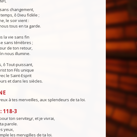
CNPL
s sans changement,
temps, ô Dieu fidèle ;
e, le soir vient :
ous tous en ta garde.
 la vie sans fin
sse sans ténèbres ;
jour de ton retour,
in nous illumine.
, ô Tout-puissant,
rist ton Fils unique
ec le Saint-Esprit
urs et dans les siècles.
NE
ux à tes merveilles, aux splendeurs de ta loi.
 118-3
pour ton servite
u
r, et je vivrai,
 ta parole.
s yeux,
emple les merv
e
illes de ta loi.