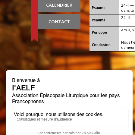
CALENDRIER
24 - I —
Psaume
dans ta 
24 - II
Psaume
CONTACT
Am 9, 6
Péricope
Nous t'e
Conclusion
demeure
Lui, Jés