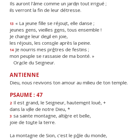
Ils auront l'âme comme un jard
i
n tout irrigué ;
ils verront la f
n de leur détresse.
« La jeune fille se réjou
i
t, elle danse ;
13
jeunes gens, vieilles g
e
ns, tous ensemble !
Je change leur de
u
il en joie,
les réjouis, les cons
o
le après la peine.
Je nourris mes pr
ê
tres de festins ;
14
mon peuple se rassasie de ma bonté. »
Or
a
cle du Seigneur.
ANTIENNE
Dieu, nous revivons ton amour au milieu de ton temple.
PSAUME : 47
Il est grand, le Seigneur, hautem
e
nt loué, +
2
dans la v
i
lle de notre Dieu, *
sa sainte montagne, alti
è
re et belle,
3
joie de to
u
te la terre.
La montagne de Sion, c'est le p
ô
le du monde,