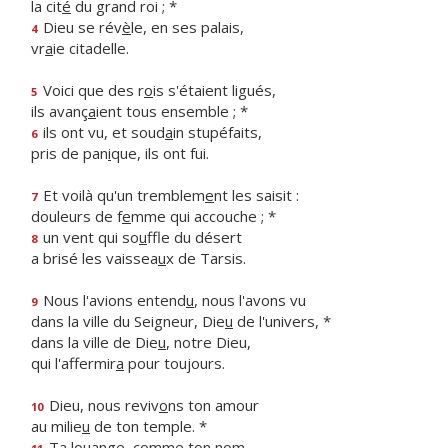
la cit
é
du grand roi ; *
Dieu se rév
è
le, en ses palais,
4
vr
a
ie citadelle.
Voici que des r
o
is s'étaient ligués,
5
ils avanç
a
ient tous ensemble ; *
ils ont vu, et soud
a
in stupéfaits,
6
pris de pan
i
que, ils ont fui.
Et voilà qu'un tremblem
e
nt les saisit :
7
douleurs de f
e
mme qui accouche ; *
un vent qui so
u
ffle du désert
8
a brisé les vaissea
u
x de Tarsis.
Nous l'avions entend
u
, nous l'avons vu
9
dans la ville du Seigneur, Die
u
de l'univers, *
dans la ville de Die
u
, notre Dieu,
qui l'affermir
a
pour toujours.
Dieu, nous reviv
o
ns ton amour
10
au milie
u
de ton temple. *
Ta louange, c
o
mme ton nom,