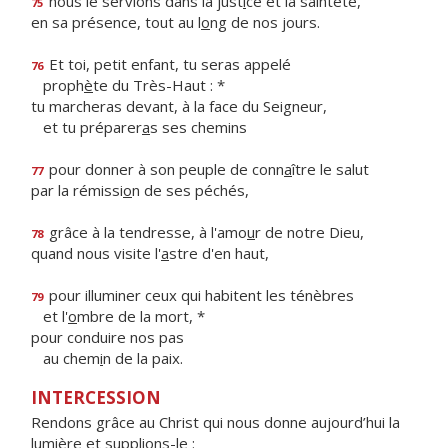
nous le servions dans la just
i
ce et la sainteté,
75
en sa présence, tout au l
o
ng de nos jours.
Et toi, petit enfant, tu seras appelé
76
proph
è
te du Très-Haut : *
tu marcheras devant, à la face du Seigneur,
et tu préparer
a
s ses chemins
pour donner à son peuple de conn
a
ître le salut
77
par la rémissi
o
n de ses péchés,
grâce à la tendresse, à l'amo
u
r de notre Dieu,
78
quand nous visite l'
a
stre d'en haut,
pour illuminer ceux qui habitent les ténèbres
79
et l'
o
mbre de la mort, *
pour conduire nos pas
au chem
i
n de la paix.
INTERCESSION
Rendons grâce au Christ qui nous donne aujourd’hui la
lumière et supplions-le :