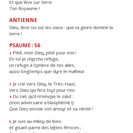
Et que lève sur terre
Ton Royaume !
ANTIENNE
Dieu, lève-toi sur les cieux : que ta gloire domine la
terre !
PSAUME : 56
Pitié, mon Die
u
, pitié pour moi !
2
En toi je ch
e
rche refuge,
un refuge à l’
o
mbre de tes ailes,
aussi longtemps que d
u
re le malheur.
Je crie vers Die
u
, le Très-Haut,
3
vers Dieu qui fera to
u
t pour moi.
Du ciel, qu’il m’env
o
ie le salut :
4
(mon adversaire a blasphémé !).
Que Dieu envoie son amo
u
r et sa vérité !
Je suis au milie
u
de lions
5
et gisant parmi des b
ê
tes féroces ;