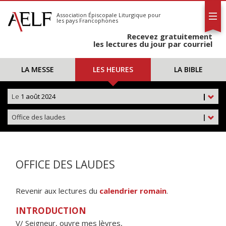
L'AELF
S'abonner
Association Épiscopale Liturgique
pour
les pays Francophones
Calendrier
Recevez gratuitement
Contact
les lectures du jour par courriel
LA MESSE
LES HEURES
LA BIBLE
Le
1 août 2024
|
Office des laudes
|
OFFICE DES LAUDES
Revenir aux lectures du
calendrier romain
.
INTRODUCTION
V/ Seigneur, ouvre mes lèvres,