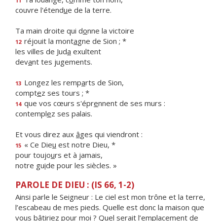
11
couvre l'étend
u
e de la terre.
Ta main droite qui d
o
nne la victoire
réjouit la mont
a
gne de Sion ; *
12
les villes de Jud
a
exultent
dev
a
nt tes jugements.
Longez les remp
a
rts de Sion,
13
compt
e
z ses tours ; *
que vos cœurs s'épr
e
nnent de ses murs :
14
contempl
e
z ses palais.
Et vous direz aux
â
ges qui viendront :
« Ce Die
u
est notre Dieu, *
15
pour toujo
u
rs et à jamais,
notre gu
i
de pour les siècles. »
PAROLE DE DIEU : (IS 66, 1-2)
Ainsi parle le Seigneur : Le ciel est mon trône et la terre,
l’escabeau de mes pieds. Quelle est donc la maison que
vous bâtiriez pour moi ? Quel serait l’emplacement de