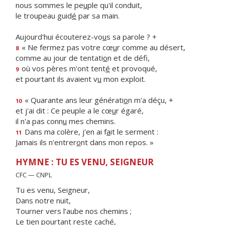
nous sommes le pe
u
ple qu'il conduit,
le troupeau guid
é
par sa main.
Aujourd'hui écouterez-vo
u
s sa parole ? +
« Ne fermez pas votre cœ
u
r comme au désert,
8
comme au jour de tentati
o
n et de défi,
où vos pères m'ont tent
é
et provoqué,
9
et pourtant ils avaient v
u
mon exploit.
« Quarante ans leur générati
o
n m'a déçu, +
10
et j'ai dit : Ce peuple a le cœ
u
r égaré,
il n'a pas conn
u
mes chemins.
Dans ma colère, j'en ai f
a
it le serment :
11
Jamais ils n'entrer
o
nt dans mon repos. »
HYMNE : TU ES VENU, SEIGNEUR
CFC — CNPL
Tu es venu, Seigneur,
Dans notre nuit,
Tourner vers l’aube nos chemins ;
Le tien pourtant reste caché,