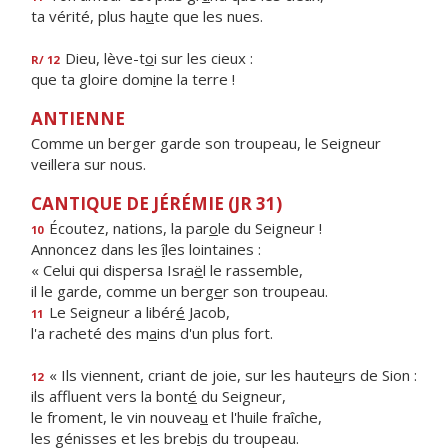
ta vérité, plus ha
u
te que les nues.
Dieu, lève-t
o
i sur les cieux :
R/ 12
que ta gloire dom
i
ne la terre !
ANTIENNE
Comme un berger garde son troupeau, le Seigneur
veillera sur nous.
CANTIQUE DE JÉRÉMIE (JR 31)
Écoutez, nations, la par
o
le du Seigneur !
10
Annoncez dans les
î
les lointaines :
« Celui qui dispersa Isra
ë
l le rassemble,
il le garde, comme un berg
e
r son troupeau.
Le Seigneur a libér
é
Jacob,
11
l'a racheté des m
a
ins d'un plus fort.
« Ils viennent, criant de joie, sur les haute
u
rs de Sion :
12
ils affluent vers la bont
é
du Seigneur,
le froment, le vin nouvea
u
et l'huile fraîche,
les génisses et les breb
i
s du troupeau.