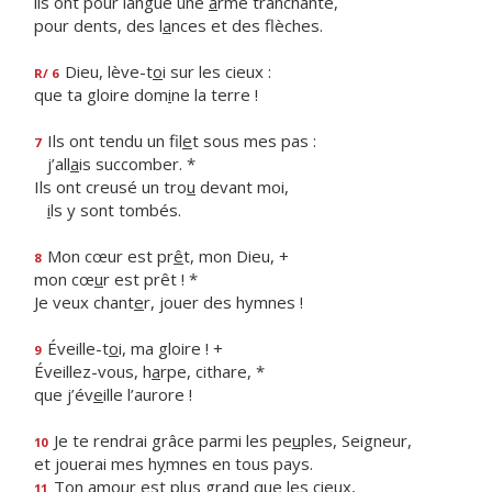
ils ont pour langue une
a
rme tranchante,
pour dents, des l
a
nces et des flèches.
Dieu, lève-t
o
i sur les cieux :
R/ 6
que ta gloire dom
i
ne la terre !
Ils ont tendu un fil
e
t sous mes pas :
7
j’all
a
is succomber. *
Ils ont creusé un tro
u
devant moi,
i
ls y sont tombés.
Mon cœur est pr
ê
t, mon Dieu, +
8
mon cœ
u
r est prêt ! *
Je veux chant
e
r, jouer des hymnes !
Éveille-t
o
i, ma gloire ! +
9
Éveillez-vous, h
a
rpe, cithare, *
que j’év
e
ille l’aurore !
Je te rendrai grâce parmi les pe
u
ples, Seigneur,
10
et jouerai mes h
y
mnes en tous pays.
Ton amour est plus gr
a
nd que les cieux,
11