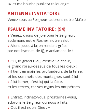
R/ et ma bouche publiera ta louange.
ANTIENNE INVITATOIRE
Venez tous au Seigneur, adorons notre Maître.
PSAUME INVITATOIRE : (94)
Venez, crions de j
o
ie pour le Seigneur,
1
acclamons notre Roch
e
r, notre salut !
Allons jusqu'à lu
i
en rendant grâce,
2
par nos hymnes de f
ê
te acclamons-le !
Oui, le grand Die
u
, c'est le Seigneur,
3
le grand roi au-dess
u
s de tous les dieux :
il tient en main les profonde
u
rs de la terre,
4
et les sommets des mont
a
gnes sont à lui ;
à lui la mer, c'est lu
i
qui l'a faite,
5
et les terres, car ses m
a
ins les ont pétries.
Entrez, inclinez-vo
u
s, prosternez-vous,
6
adorons le Seigne
u
r qui nous a faits.
Oui, il
e
st notre Dieu ; +
7