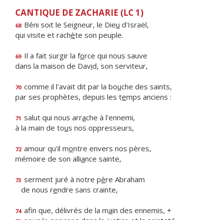
CANTIQUE DE ZACHARIE (LC 1)
Béni soit le Seigneur, le Die
u
d'Israël,
68
qui visite et rach
è
te son peuple.
Il a fait surgir la f
o
rce qui nous sauve
69
dans la maison de Dav
i
d, son serviteur,
comme il l'avait dit par la bo
u
che des saints,
70
par ses prophètes, depuis les t
e
mps anciens :
salut qui nous arr
a
che à l'ennemi,
71
à la main de to
u
s nos oppresseurs,
amour qu'il m
o
ntre envers nos pères,
72
mémoire de son alli
a
nce sainte,
serment juré à notre p
è
re Abraham
73
de nous r
e
ndre sans crainte,
afin que, délivrés de la m
a
in des ennemis, +
74