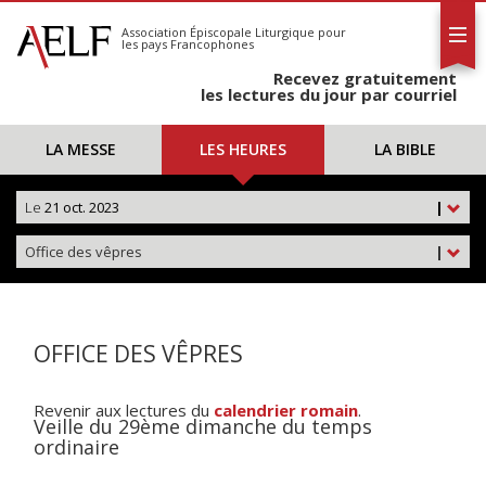
L'AELF
S'abonner
Association Épiscopale Liturgique
pour
les pays Francophones
Calendrier
Recevez gratuitement
Contact
les lectures du jour par courriel
LA MESSE
LES HEURES
LA BIBLE
Le
21 oct. 2023
|
Office des vêpres
|
OFFICE DES VÊPRES
Revenir aux lectures du
calendrier romain
.
Veille du 29ème dimanche du temps
ordinaire