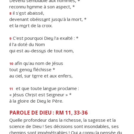
Devenu semblable aux hommes, +
reconnu h
o
mme à son aspect, *
il s'
e
st abaissé,
8
devenant obéiss
a
nt jusqu'à la mort, *
et la m
o
rt de la croix.
C'est pourquoi Die
u
l'a exalté : *
9
il l'a doté du Nom
qui est au-dess
u
s de tout nom,
afin qu'au nom de Jésus
10
tout geno
u
fléchisse *
au ciel, sur t
e
rre et aux enfers,
et que toute langue proclame :
11
« Jésus Chr
i
st est Seigneur » *
à la gloire de Die
u
le Père.
PAROLE DE DIEU : RM 11, 33-36
Quelle profondeur dans la richesse, la sagesse et la
science de Dieu ! Ses décisions sont insondables, ses
chemins sont impénétrables ! Qui a connu la pensée du