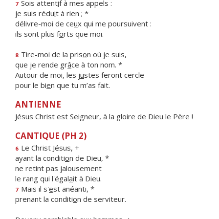
Sois attent
i
f à mes appels :
7
je suis rédu
i
t à rien ; *
délivre-moi de ce
u
x qui me poursuivent :
ils sont plus f
o
rts que moi.
Tire-moi de la pris
o
n où je suis,
8
que je rende gr
â
ce à ton nom. *
Autour de moi, les j
u
stes feront cercle
pour le bi
e
n que tu m’as fait.
ANTIENNE
Jésus Christ est Seigneur, à la gloire de Dieu le Père !
CANTIQUE (PH 2)
Le Christ Jésus, +
6
ayant la conditi
o
n de Dieu, *
ne retint pas jalousement
le rang qui l'égal
a
it à Dieu.
Mais il s'
e
st anéanti, *
7
prenant la conditi
o
n de serviteur.