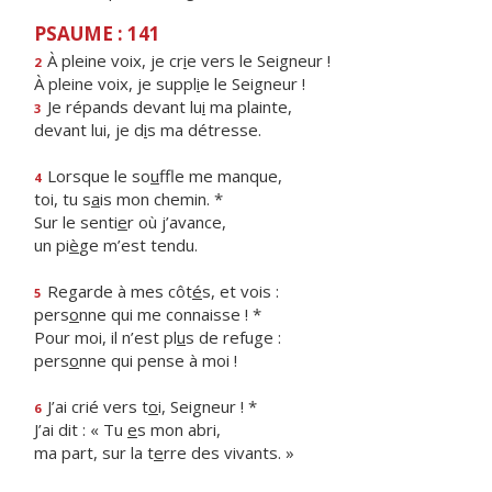
PSAUME : 141
À pleine voix, je cr
i
e vers le Seigneur !
2
À pleine voix, je suppl
i
e le Seigneur !
Je répands devant lu
i
ma plainte,
3
devant lui, je d
i
s ma détresse.
Lorsque le so
u
ffle me manque,
4
toi, tu s
a
is mon chemin. *
Sur le senti
e
r où j’avance,
un pi
è
ge m’est tendu.
Regarde à mes côt
é
s, et vois :
5
pers
o
nne qui me connaisse ! *
Pour moi, il n’est pl
u
s de refuge :
pers
o
nne qui pense à moi !
J’ai crié vers t
o
i, Seigneur ! *
6
J’ai dit : « Tu
e
s mon abri,
ma part, sur la t
e
rre des vivants. »