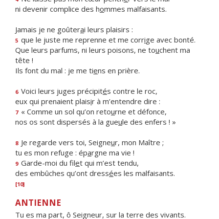
ni devenir complice des h
o
mmes malfaisants.
Jamais je ne goûter
a
i leurs plaisirs :
que le juste me reprenne et me corr
i
ge avec bonté.
5
Que leurs parfums, ni leurs poisons, ne to
u
chent ma
tête !
Ils font du mal : je me ti
e
ns en prière.
Voici leurs juges précipit
é
s contre le roc,
6
eux qui prenaient plais
i
r à m’entendre dire :
« Comme un sol qu’on reto
u
rne et défonce,
7
nos os sont dispersés à la gue
u
le des enfers ! »
Je regarde vers toi, Seigne
u
r, mon Maître ;
8
tu es mon refuge : ép
a
rgne ma vie !
Garde-moi du fil
e
t qui m’est tendu,
9
des embûches qu’ont dress
é
es les malfaisants.
[10]
ANTIENNE
Tu es ma part, ô Seigneur, sur la terre des vivants.