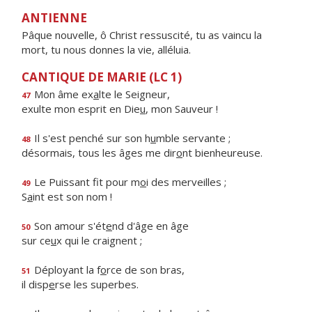
ANTIENNE
Pâque nouvelle, ô Christ ressuscité, tu as vaincu la
mort, tu nous donnes la vie, alléluia.
CANTIQUE DE MARIE (LC 1)
Mon âme ex
a
lte le Seigneur,
47
exulte mon esprit en Die
u
, mon Sauveur !
Il s'est penché sur son h
u
mble servante ;
48
désormais, tous les âges me dir
o
nt bienheureuse.
Le Puissant fit pour m
o
i des merveilles ;
49
S
a
int est son nom !
Son amour s'ét
e
nd d'âge en âge
50
sur ce
u
x qui le craignent ;
Déployant la f
o
rce de son bras,
51
il disp
e
rse les superbes.