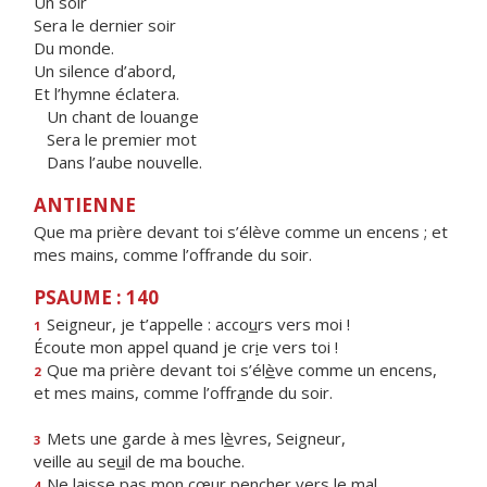
Un soir
Sera le dernier soir
Du monde.
Un silence d’abord,
Et l’hymne éclatera.
Un chant de louange
Sera le premier mot
Dans l’aube nouvelle.
ANTIENNE
Que ma prière devant toi s’élève comme un encens ; et
mes mains, comme l’offrande du soir.
PSAUME : 140
Seigneur, je t’appelle : acco
u
rs vers moi !
1
Écoute mon appel quand je cr
i
e vers toi !
Que ma prière devant toi s’él
è
ve comme un encens,
2
et mes mains, comme l’offr
a
nde du soir.
Mets une garde à mes l
è
vres, Seigneur,
3
veille au se
u
il de ma bouche.
Ne laisse pas mon cœur pench
e
r vers le mal
4