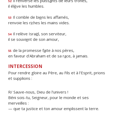
Il renverse les puiss
a
nts de leurs trônes,
52
il él
è
ve les humbles.
Il comble de bi
e
ns les affamés,
53
renvoie les r
i
ches les mains vides.
Il relève Isra
ë
l, son serviteur,
54
il se souvi
e
nt de son amour,
de la promesse f
a
ite à nos pères,
55
en faveur d'Abraham et de sa r
a
ce, à jamais.
INTERCESSION
Pour rendre gloire au Père, au Fils et à l’Esprit, prions
et supplions :
R/ Sauve-nous, Dieu de l’univers !
Béni sois-tu, Seigneur, pour le monde et ses
merveilles :
— que ta justice et ton amour emplissent la terre.