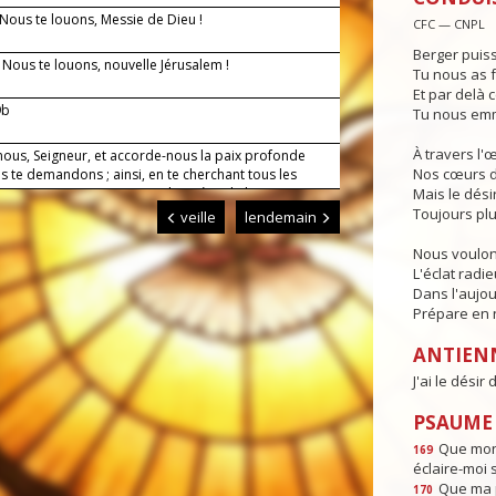
 Nous te louons, Messie de Dieu !
CFC — CNPL
Berger puiss
— Nous te louons, nouvelle Jérusalem !
Tu nous as f
Et par delà c
9b
Tu nous emm
À travers l'
nous, Seigneur, et accorde-nous la paix profonde
Nos cœurs d
 te demandons ; ainsi, en te cherchant tous les
 notre vie, et soutenus par la prière de la Vierge
Mais le dési
nous parviendrons sans encombre jusqu'à toi.
Toujours plu
veille
lendemain
Nous voulon
L'éclat radi
Dans l'aujou
Prépare en n
ANTIEN
J'ai le désir
PSAUME :
Que mon 
169
éclaire-moi 
Que ma p
170