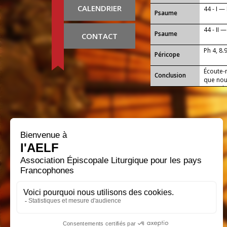
CALENDRIER
44 - I —
Psaume
44 - II 
Psaume
CONTACT
Ph 4, 8.
Péricope
Écoute-
Conclusion
que nous
jours de
Marie, 