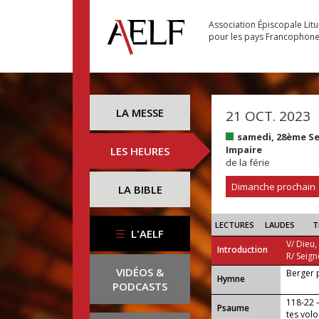
Association Épiscopale Lit
pour les pays Francophon
LA MESSE
21 OCT. 2023
samedi, 28ème S
Impaire
LES HEURES
de la férie
Dimanche prochain
LA BIBLE
LECTURES
LAUDES
T
L'AELF
V/ Dieu,
Introduction
R/ Seign
VIDÉOS &
Berger 
...
Hymne
PODCASTS
118-22 —
Psaume
tes volo