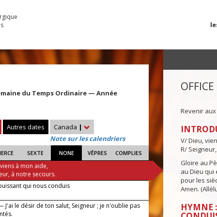
urgique
le
es
OFFICE
emaine du Temps Ordinaire — Année
Revenir aux
Autres dates
Canada
|
INTROD
Note sur les calendriers
V/ Dieu, vie
R/ Seigneur,
IERCE
SEXTE
NONE
VÊPRES
COMPLIES
Gloire au Pèr
 viens à mon aide,
au Dieu qui e
eur, à notre secours.
pour les siè
puissant qui nous conduis
Amen. (Allélu
 J'ai le désir de ton salut, Seigneur ; je n'oublie pas
HYMNE :
ntés.
CONDUI