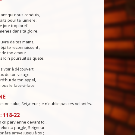
ant qui nous conduis,
aits pour ta lumière ;
e jour trop bref
ènes dans ta gloire.
œuvre de tes mains,
éjà te reconnaissent ;
r de ton amour
s loin poursuit sa quête.
s voir à découvert
eux de ton visage.
rd'hui de ton appel,
ous le face-à-face.
NE
 de ton salut, Seigneur ; je n'oublie pas tes volontés.
 118-22
cri parvi
e
nne devant toi,
selon ta par
o
le, Seigneur.
rière arr
i
ve jusqu’à toi ;