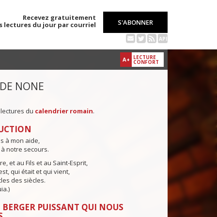
Recevez gratuitement
S'ABONNER
s lectures du jour par courriel
API
LECTURE
A+
CONFORT
 DE NONE
 lectures du
calendrier romain
.
UCTION
ns à mon aide,
 à notre secours.
e, et au Fils et au Saint-Esprit,
st, qui était et qui vient,
cles des siècles.
ia.)
 BERGER PUISSANT QUI NOUS
S