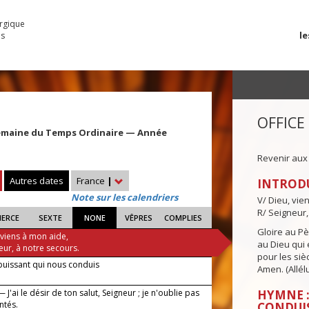
urgique
le
es
OFFICE
emaine du Temps Ordinaire — Année
Revenir aux
Autres dates
France
|
INTROD
Note sur les calendriers
V/ Dieu, vie
R/ Seigneur,
IERCE
SEXTE
NONE
VÊPRES
COMPLIES
Gloire au Pèr
 viens à mon aide,
au Dieu qui e
eur, à notre secours.
pour les siè
puissant qui nous conduis
Amen. (Allélu
 J'ai le désir de ton salut, Seigneur ; je n'oublie pas
HYMNE :
ntés.
CONDUI