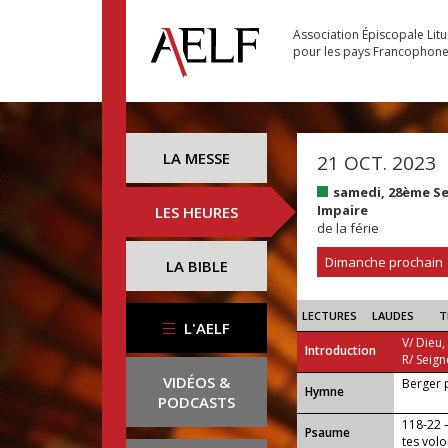
Association Épiscopale Lit
pour les pays Francophon
LA MESSE
21 OCT. 2023
samedi, 28ème S
Impaire
LES HEURES
de la férie
Dimanche prochain
LA BIBLE
LECTURES
LAUDES
T
L'AELF
V/ Dieu,
Introduction
R/ Seign
VIDÉOS &
Berger 
...
Hymne
PODCASTS
118-22 —
Psaume
tes volo