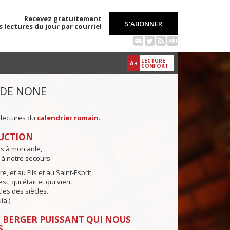
Recevez gratuitement
S'ABONNER
s lectures du jour par courriel
API
LECTURE
A+
CONFORT
 DE NONE
 lectures du
calendrier romain
.
UCTION
ns à mon aide,
 à notre secours.
e, et au Fils et au Saint-Esprit,
st, qui était et qui vient,
cles des siècles.
ia.)
 BERGER PUISSANT QUI NOUS
S