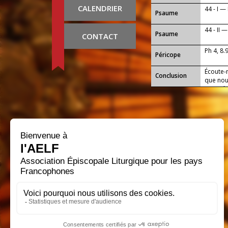
CALENDRIER
44 - I —
Psaume
44 - II 
Psaume
CONTACT
Ph 4, 8.
Péricope
Écoute-
Conclusion
que nous
jours de
Marie, 