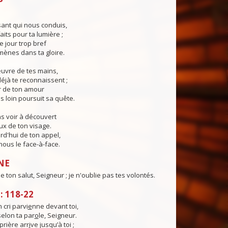
ant qui nous conduis,
aits pour ta lumière ;
e jour trop bref
ènes dans ta gloire.
œuvre de tes mains,
éjà te reconnaissent ;
r de ton amour
s loin poursuit sa quête.
s voir à découvert
eux de ton visage.
rd'hui de ton appel,
ous le face-à-face.
NE
 de ton salut, Seigneur ; je n'oublie pas tes volontés.
 118-22
cri parvi
e
nne devant toi,
selon ta par
o
le, Seigneur.
rière arr
i
ve jusqu’à toi ;