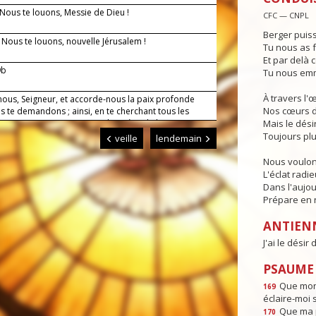
 Nous te louons, Messie de Dieu !
CFC — CNPL
Berger puiss
— Nous te louons, nouvelle Jérusalem !
Tu nous as f
Et par delà c
9b
Tu nous emm
À travers l'
nous, Seigneur, et accorde-nous la paix profonde
Nos cœurs d
 te demandons ; ainsi, en te cherchant tous les
 notre vie, et soutenus par la prière de la Vierge
Mais le dési
nous parviendrons sans encombre jusqu'à toi.
Toujours plu
veille
lendemain
Nous voulon
L'éclat radi
Dans l'aujou
Prépare en n
ANTIEN
J'ai le désir
PSAUME :
Que mon 
169
éclaire-moi 
Que ma p
170