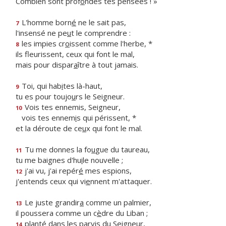
Combien sont prof
o
ndes tes pensées ! »
L'homme born
é
ne le sait pas,
7
l'insensé ne pe
u
t le comprendre :
les impies cr
o
issent comme l'herbe, *
8
ils fleurissent, ceux qui font le mal,
mais pour dispar
a
ître à tout jamais.
Toi, qui hab
i
tes là-haut,
9
tu es pour toujo
u
rs le Seigneur.
Vois tes ennemis, Seigneur,
10
vois tes ennem
i
s qui périssent, *
et la déroute de ce
u
x qui font le mal.
Tu me donnes la fo
u
gue du taureau,
11
tu me baignes d'hu
i
le nouvelle ;
j'ai vu, j'ai repér
é
mes espions,
12
j'entends ceux qui vi
e
nnent m'attaquer.
Le juste grandir
a
comme un palmier,
13
il poussera comme un c
è
dre du Liban ;
planté dans les parv
i
s du Seigneur,
14