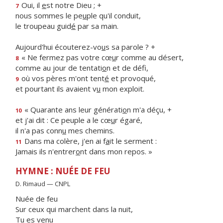
Oui, il
e
st notre Dieu ; +
7
nous sommes le pe
u
ple qu'il conduit,
le troupeau guid
é
par sa main.
Aujourd'hui écouterez-vo
u
s sa parole ? +
« Ne fermez pas votre cœ
u
r comme au désert,
8
comme au jour de tentati
o
n et de défi,
où vos pères m'ont tent
é
et provoqué,
9
et pourtant ils avaient v
u
mon exploit.
« Quarante ans leur générati
o
n m'a déçu, +
10
et j'ai dit : Ce peuple a le cœ
u
r égaré,
il n'a pas conn
u
mes chemins.
Dans ma colère, j'en ai f
a
it le serment :
11
Jamais ils n'entrer
o
nt dans mon repos. »
HYMNE : NUÉE DE FEU
D. Rimaud — CNPL
Nuée de feu
Sur ceux qui marchent dans la nuit,
Tu es venu